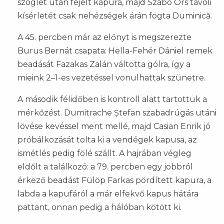
szöglet után fejelt kapura, majd Szabó Örs távoli
kísérletét csak nehézségek árán fogta Duminică.
A 45. percben már az előnyt is megszerezte
Burus Bernát csapata: Hella-Fehér Dániel remek
beadását Fazakas Zalán váltotta gólra, így a
mieink 2–1-es vezetéssel vonulhattak szünetre.
A második félidőben is kontroll alatt tartottuk a
mérkőzést. Dumitrache Ștefan szabadrúgás utáni
lövése kevéssel ment mellé, majd Casian Enrik jó
próbálkozását tolta ki a vendégek kapusa, az
ismétlés pedig fölé szállt. A hajrában végleg
eldőlt a találkozó: a 79. percben egy jobbról
érkező beadást Fülöp Farkas pördített kapura, a
labda a kapufáról a már elfekvő kapus hátára
pattant, onnan pedig a hálóban kötött ki.