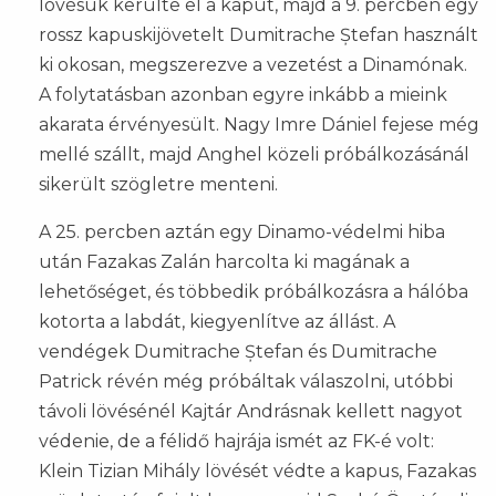
lövésük kerülte el a kaput, majd a 9. percben egy
rossz kapuskijövetelt Dumitrache Ștefan használt
ki okosan, megszerezve a vezetést a Dinamónak.
A folytatásban azonban egyre inkább a mieink
akarata érvényesült. Nagy Imre Dániel fejese még
mellé szállt, majd Anghel közeli próbálkozásánál
sikerült szögletre menteni.
A 25. percben aztán egy Dinamo-védelmi hiba
után Fazakas Zalán harcolta ki magának a
lehetőséget, és többedik próbálkozásra a hálóba
kotorta a labdát, kiegyenlítve az állást. A
vendégek Dumitrache Ștefan és Dumitrache
Patrick révén még próbáltak válaszolni, utóbbi
távoli lövésénél Kajtár Andrásnak kellett nagyot
védenie, de a félidő hajrája ismét az FK-é volt:
Klein Tizian Mihály lövését védte a kapus, Fazakas