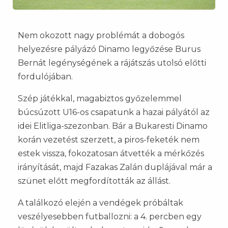
Nem okozott nagy problémát a dobogós
helyezésre pályázó Dinamo legyőzése Burus
Bernát legénységének a rájátszás utolsó előtti
fordulójában.
Szép játékkal, magabiztos győzelemmel
búcsúzott U16-os csapatunk a hazai pályától az
idei Elitliga-szezonban. Bár a Bukaresti Dinamo
korán vezetést szerzett, a piros-feketék nem
estek vissza, fokozatosan átvették a mérkőzés
irányítását, majd Fazakas Zalán duplájával már a
szünet előtt megfordították az állást.
A találkozó elején a vendégek próbáltak
veszélyesebben futballozni: a 4. percben egy