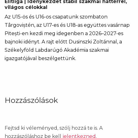
Elitliga | Idénykezdet stabil szakmai háttérrel,
világos célokkal
Az U15-ös és U16-os csapatunk szombaton
Târgoviștén, az U17-es és U18-as együttes vasárnap
Pitești-en kezdi meg idegenben a 2026–2027-es
bajnoki idényt. A rajt előtt Dusinszki Zoltánnal, a
Székelyföld Labdarúgó Akadémia szakmai
igazgatójával beszélgettünk.
Hozzászólások
Fejtsd ki véleményed, szólj hozzá te is. A
hozzászóláshoz be kell
jelentkezned
.