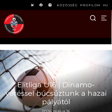
KÖZÖSSÉG
PROFILOM
HU
Elitliga U16 | Dinamo-
veréssel búcsúztunk a hazai
pályától
2026. május 16.