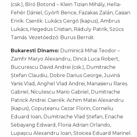
(csk.), Bíró Botond – Klein Tizian Mihály, Hella-
Fehér Dániel, Győrfi Bence, Fazakas Zalán, Casian
Enrik. Cserék: Lukács Gergő (kapus), Ambrus
Lukács, Hegedüs Cristian, Ráduly Patrik, Szűcs
Tamás. Vezetőedző: Burus Bernát.
Bukaresti Dinamo:
Duminică Mihai Teodor –
Zamfir Maryo Alexandru, Dincă Luca Robert,
Bucurescu David Andrei (csk.), Dumitrache
Ștefan Claudiu, Dobre Darius George, Juvină
Yanis Vlad, Anghel Vlad Andrei, Manasieru Rareș
Gabriel, Niculescu Mario Gabriel, Dumitrache
Patrick Andrei. Cserék: Achim Matei Alexandru
(kapus), Copuțeanu Cezar Florin, Corneliu
Eduard Ioan, Dumitrache Vlad Ștefan, Enache
Sebayang Edward, Floria Adrian Orlando,
Lupașcu Alexandru Ioan, Stoicea Eduard Marinel.