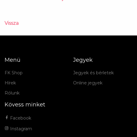
Vissza
Menü
Jegyek
FK Shop
Jegyek és bérletek
Hírek
Online jegyek
Rólunk
Kövess minket
Facebook
Instagram