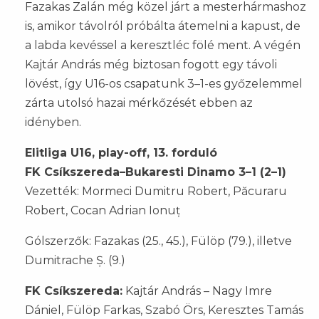
Fazakas Zalán még közel járt a mesterhármashoz
is, amikor távolról próbálta átemelni a kapust, de
a labda kevéssel a keresztléc fölé ment. A végén
Kajtár András még biztosan fogott egy távoli
lövést, így U16-os csapatunk 3–1-es győzelemmel
zárta utolsó hazai mérkőzését ebben az
idényben.
Elitliga U16, play-off, 13. forduló
FK Csíkszereda–Bukaresti Dinamo 3–1 (2–1)
Vezették: Mormeci Dumitru Robert, Păcuraru
Robert, Cocan Adrian Ionuț
Gólszerzők: Fazakas (25., 45.), Fülöp (79.), illetve
Dumitrache Ș. (9.)
FK Csíkszereda:
Kajtár András – Nagy Imre
Dániel, Fülöp Farkas, Szabó Örs, Keresztes Tamás