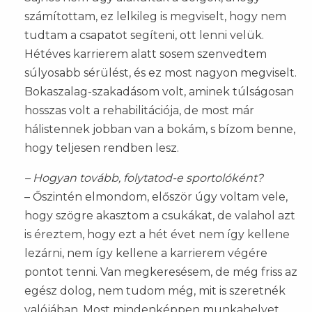
számítottam, ez lelkileg is megviselt, hogy nem
tudtam a csapatot segíteni, ott lenni velük.
Hétéves karrierem alatt sosem szenvedtem
súlyosabb sérülést, és ez most nagyon megviselt.
Bokaszalag-szakadásom volt, aminek túlságosan
hosszas volt a rehabilitációja, de most már
hálistennek jobban van a bokám, s bízom benne,
hogy teljesen rendben lesz.
– Hogyan tovább, folytatod-e sportolóként?
– Őszintén elmondom, először úgy voltam vele,
hogy szögre akasztom a csukákat, de valahol azt
is éreztem, hogy ezt a hét évet nem így kellene
lezárni, nem így kellene a karrierem végére
pontot tenni. Van megkeresésem, de még friss az
egész dolog, nem tudom még, mit is szeretnék
valójában. Most mindenképpen munkahelyet