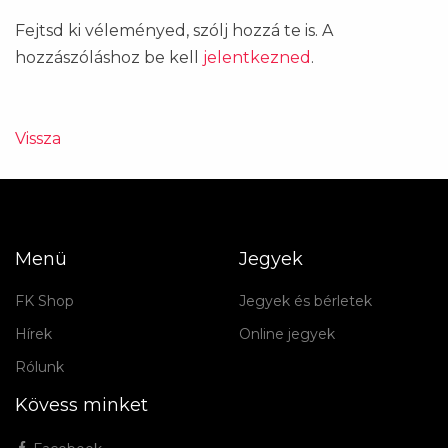
Fejtsd ki véleményed, szólj hozzá te is. A
hozzászóláshoz be kell
jelentkezned
.
Vissza
Menü
Jegyek
FK Shop
Jegyek és bérletek
Hírek
Online jegyek
Rólunk
Kövess minket