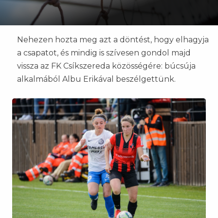
Nehezen hozta meg azt a döntést, hogy elhagyja
a csapatot, és mindig is szívesen gondol majd
vissza az FK Csíkszereda közösségére: búcsúja
alkalmából Albu Erikával beszélgettünk.