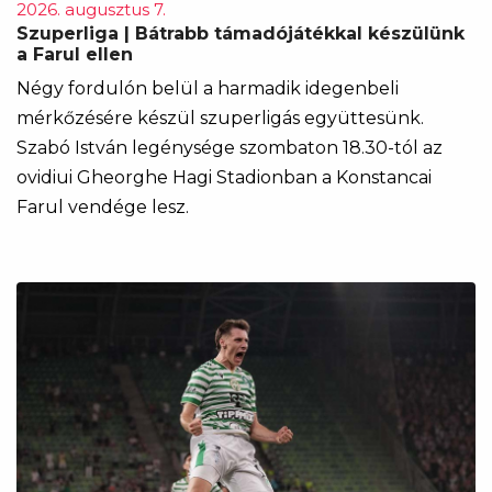
2026. augusztus 7.
Szuperliga | Bátrabb támadójátékkal készülünk
a Farul ellen
Négy fordulón belül a harmadik idegenbeli
mérkőzésére készül szuperligás együttesünk.
Szabó István legénysége szombaton 18.30-tól az
ovidiui Gheorghe Hagi Stadionban a Konstancai
Farul vendége lesz.