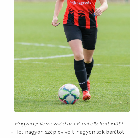
– Hogyan jellemeznéd az FK-nál eltöltött időt?
– Hét nagyon szép év volt, nagyon sok barátot