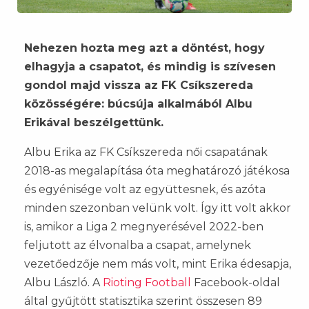
Nehezen hozta meg azt a döntést, hogy
elhagyja a csapatot, és mindig is szívesen
gondol majd vissza az FK Csíkszereda
közösségére: búcsúja alkalmából Albu
Erikával beszélgettünk.
Albu Erika az FK Csíkszereda női csapatának
2018-as megalapítása óta meghatározó játékosa
és egyénisége volt az együttesnek, és azóta
minden szezonban velünk volt. Így itt volt akkor
is, amikor a Liga 2 megnyerésével 2022-ben
feljutott az élvonalba a csapat, amelynek
vezetőedzője nem más volt, mint Erika édesapja,
Albu László. A
Rioting Football
Facebook-oldal
által gyűjtött statisztika szerint összesen 89