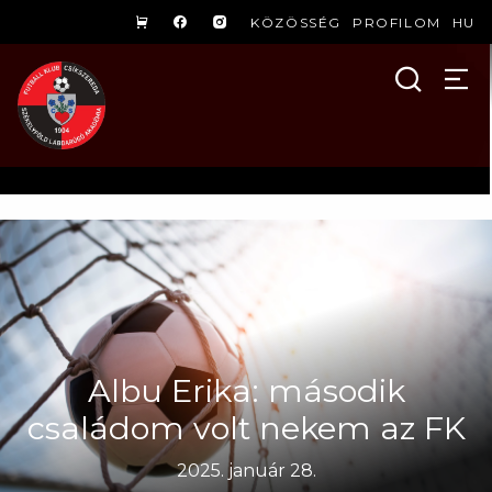
KÖZÖSSÉG
PROFILOM
HU
Albu Erika: második
családom volt nekem az FK
2025. január 28.