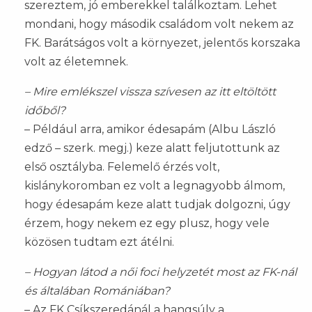
szereztem, jó emberekkel találkoztam. Lehet
mondani, hogy második családom volt nekem az
FK. Barátságos volt a környezet, jelentős korszaka
volt az életemnek.
– Mire emlékszel vissza szívesen az itt eltöltött
időből?
– Például arra, amikor édesapám (Albu László
edző – szerk. megj.) keze alatt feljutottunk az
első osztályba. Felemelő érzés volt,
kislánykoromban ez volt a legnagyobb álmom,
hogy édesapám keze alatt tudjak dolgozni, úgy
érzem, hogy nekem ez egy plusz, hogy vele
közösen tudtam ezt átélni.
– Hogyan látod a női foci helyzetét most az FK-nál
és általában Romániában?
– Az FK Csíkszeredánál a hangsúly a