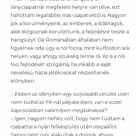
lánycsapatnál megfelelő helyre van téve, ezt
hallottam legalábbis más csapatoktól is. Nagyon
jók a körülményeink, az emberek, a stábtagok,
akik dolgoznak körülöttünk, a fejlődésre teszik a
hangsúlyt. De Romániában általában nem
figyelnek oda úgy a női focira, mint külföldön sok
helyen, vagy ahogy szükség lenne rá. Az is a női
foci fejlődését szolgálná, ha inkább a saját
nevelésű, hazai játékosokat részesítenék
előnyben.
– Ebben az idényben egy súlyosabb sérülés után
nem tudtál az FK-nál pályára lépni, van-e ezzel
kapcsolatban valamilyen megbánásod?
– Igen, nagyon nehéz volt, hogy nem tudtam a
csapattal a nyári felkészülés után visszaállni.
Sajnos nem úgy alakultak a dolgok, ahogy