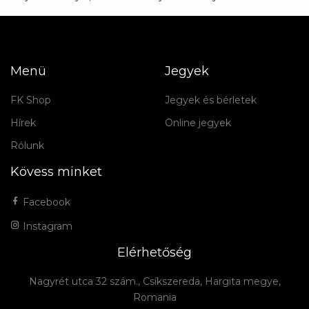
Menü
Jegyek
FK Shop
Jegyek és bérletek
Hírek
Online jegyek
Rólunk
Kövess minket
Facebook
Instagram
Elérhetőség
Nagyrét utca 32 szám., Csíkszereda, Hargita megye,
Romania