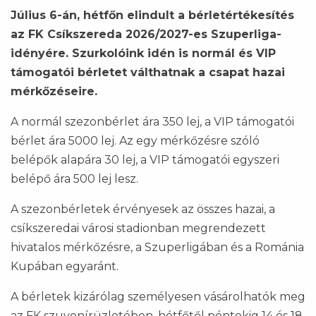
Július 6-án, hétfőn elindult a bérletértékesítés
az FK Csíkszereda 2026/2027-es Szuperliga-
idényére. Szurkolóink idén is normál és VIP
támogatói bérletet válthatnak a csapat hazai
mérkőzéseire.
A normál szezonbérlet ára 350 lej, a VIP támogatói
bérlet ára 5000 lej. Az egy mérkőzésre szóló
belépők alapára 30 lej, a VIP támogatói egyszeri
belépő ára 500 lej lesz.
A szezonbérletek érvényesek az összes hazai, a
csíkszeredai városi stadionban megrendezett
hivatalos mérkőzésre, a Szuperligában és a Románia
Kupában egyaránt.
A bérletek kizárólag személyesen vásárolhatók meg
az FK szuvenírüzletében, hétfőtől péntekig 14 és 18