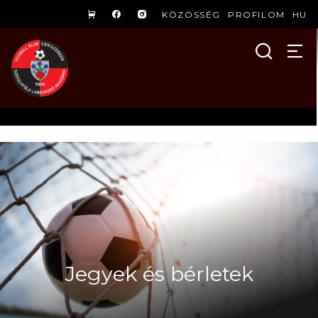
KÖZÖSSÉG
PROFILOM
HU
Jegyek és bérletek