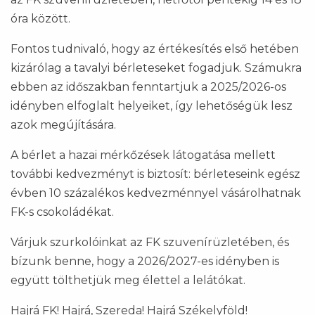
óra között.
Fontos tudnivaló, hogy az értékesítés első hetében
kizárólag a tavalyi bérleteseket fogadjuk. Számukra
ebben az időszakban fenntartjuk a 2025/2026-os
idényben elfoglalt helyeiket, így lehetőségük lesz
azok megújítására.
A bérlet a hazai mérkőzések látogatása mellett
további kedvezményt is biztosít: bérleteseink egész
évben 10 százalékos kedvezménnyel vásárolhatnak
FK-s csokoládékat.
Várjuk szurkolóinkat az FK szuvenírüzletében, és
bízunk benne, hogy a 2026/2027-es idényben is
együtt tölthetjük meg élettel a lelátókat.
Hajrá FK! Hajrá, Szereda! Hajrá Székelyföld!