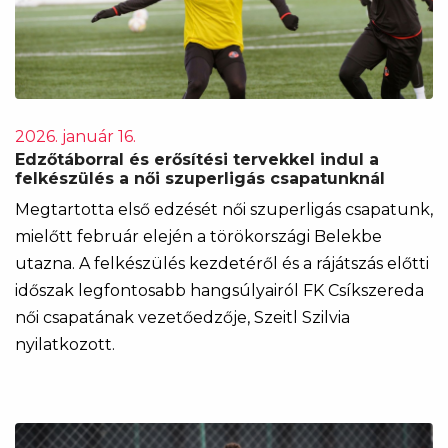
2026. január 16.
Edzőtáborral és erősítési tervekkel indul a
felkészülés a női szuperligás csapatunknál
Megtartotta első edzését női szuperligás csapatunk,
mielőtt február elején a törökországi Belekbe
utazna. A felkészülés kezdetéről és a rájátszás előtti
időszak legfontosabb hangsúlyairól FK Csíkszereda
női csapatának vezetőedzője, Szeitl Szilvia
nyilatkozott.