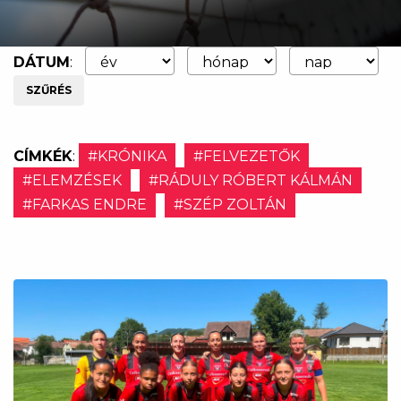
DÁTUM
:
SZŰRÉS
CÍMKÉK
:
#KRÓNIKA
#FELVEZETŐK
#ELEMZÉSEK
#RÁDULY RÓBERT KÁLMÁN
#FARKAS ENDRE
#SZÉP ZOLTÁN