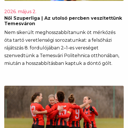
2026. május 2.
Női Szuperliga | Az utolsó percben veszítettünk
Temesváron
Nem sikerült meghosszabbítanunk öt mérkőzés
óta tartó veretlenségi sorozatunkat: a felsőházi
rájátszás 8. fordulójában 2–1-es vereséget
szenvedtünk a Temesvári Politehnica otthonában,
miután a hosszabbításban kaptuk a döntő gólt.