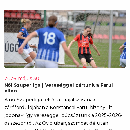
2026. május 30.
Női Szuperliga | Vereséggel zártunk a Farul
ellen
A női Szuperliga felsőházi rájátszásának
zárófordulójában a Konstancai Farul bizonyult
jobbnak, így vereséggel búcsúztunk a 2025–2026-
os szezontól. Az Ovidiuban, szombat délután