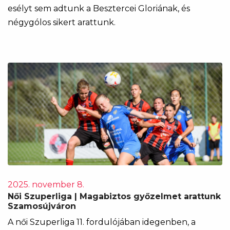
esélyt sem adtunk a Besztercei Gloriának, és
négygólos sikert arattunk.
2025. november 8.
Női Szuperliga | Magabiztos győzelmet arattunk
Szamosújváron
A női Szuperliga 11. fordulójában idegenben, a