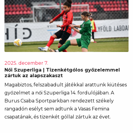
2025. december 7.
Női Szuperliga | Tizenkétgólos győzelemmel
zártuk az alapszakaszt
Magabiztos, felszabadult játékkal arattunk kiütéses
győzelmet a női Szuperliga 14. fordulójában. A
Burus Csaba Sportparkban rendezett székely
rangadón esélyt sem adtunk a Vasas Femina
csapatának, és tizenkét góllal zártuk az évet.