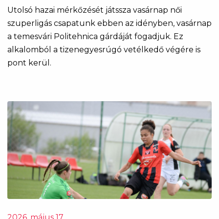
Utolsó hazai mérkőzését játssza vasárnap női
szuperligás csapatunk ebben az idényben, vasárnap
a temesvári Politehnica gárdáját fogadjuk. Ez
alkalomból a tizenegyesrúgó vetélkedő végére is
pont kerül.
2026. május 17.