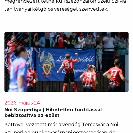
megrendezett tétnélküli szezonzárón Szeitl Szilvia
tanítványai kétgólos vereséget szenvedtek.
2026. május 24.
Női Szuperliga | Hihetetlen fordítással
bebiztosítva az ezüst
Kettővel vezetett már a vendég Temesvár a Női
Szuperliga pünkösvasárnapi összecsapásán, de