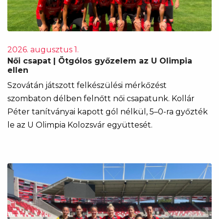
2026. augusztus 1.
Női csapat | Ötgólos győzelem az U Olimpia
ellen
Szovátán játszott felkészülési mérkőzést
szombaton délben felnőtt női csapatunk. Kollár
Péter tanítványai kapott gól nélkül, 5–0-ra győzték
le az U Olimpia Kolozsvár együttesét.