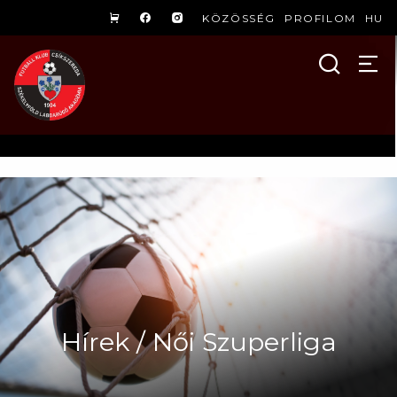
KÖZÖSSÉG
PROFILOM
HU
Hírek / Női Szuperliga