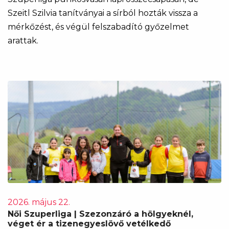
Szeitl Szilvia tanítványai a sírból hozták vissza a
mérkőzést, és végül felszabadító győzelmet
arattak.
2026. május 22.
Női Szuperliga | Szezonzáró a hölgyeknél,
véget ér a tizenegyeslövő vetélkedő