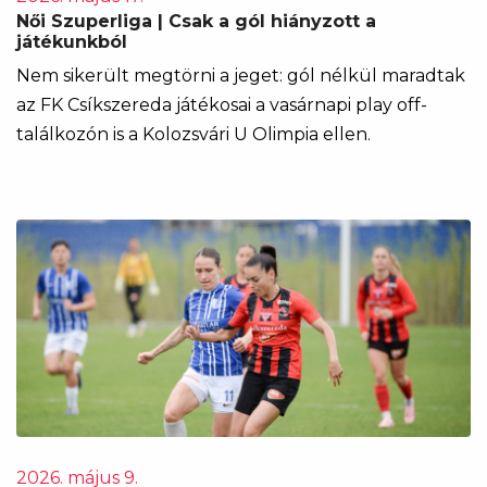
Női Szuperliga | Csak a gól hiányzott a
játékunkból
Nem sikerült megtörni a jeget: gól nélkül maradtak
az FK Csíkszereda játékosai a vasárnapi play off-
találkozón is a Kolozsvári U Olimpia ellen.
2026. május 9.