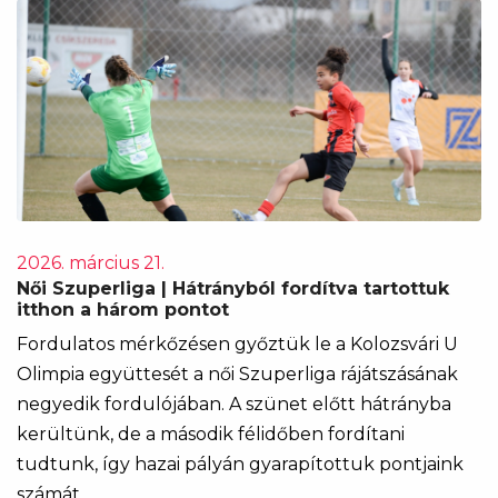
2026. március 21.
Női Szuperliga | Hátrányból fordítva tartottuk
itthon a három pontot
Fordulatos mérkőzésen győztük le a Kolozsvári U
Olimpia együttesét a női Szuperliga rájátszásának
negyedik fordulójában. A szünet előtt hátrányba
kerültünk, de a második félidőben fordítani
tudtunk, így hazai pályán gyarapítottuk pontjaink
számát.