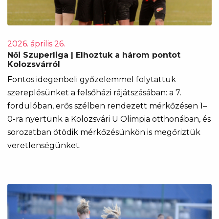
2026. április 26.
Női Szuperliga | Elhoztuk a három pontot
Kolozsvárról
Fontos idegenbeli győzelemmel folytattuk
szereplésünket a felsőházi rájátszásában: a 7.
fordulóban, erős szélben rendezett mérkőzésen 1–
0-ra nyertünk a Kolozsvári U Olimpia otthonában, és
sorozatban ötödik mérkőzésünkön is megőriztük
veretlenségünket.