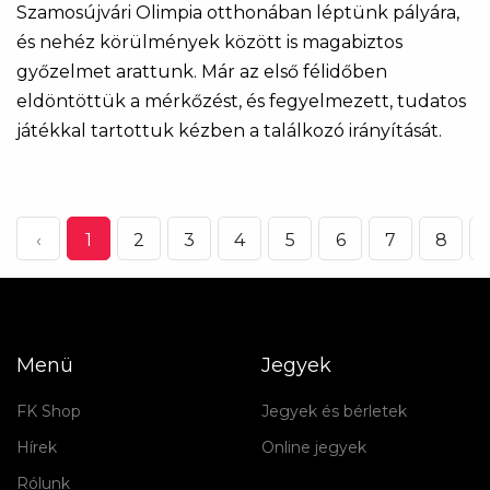
Szamosújvári Olimpia otthonában léptünk pályára,
és nehéz körülmények között is magabiztos
győzelmet arattunk. Már az első félidőben
eldöntöttük a mérkőzést, és fegyelmezett, tudatos
játékkal tartottuk kézben a találkozó irányítását.
‹
1
2
3
4
5
6
7
8
.
Menü
Jegyek
FK Shop
Jegyek és bérletek
Hírek
Online jegyek
Rólunk