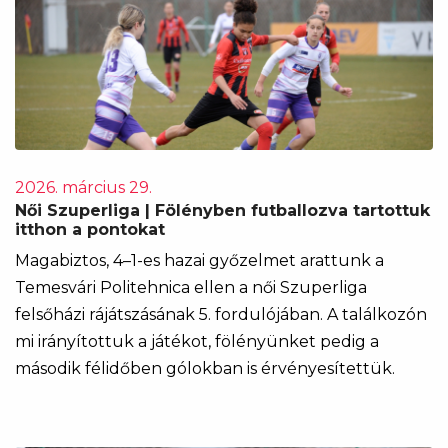
2026. március 29.
Női Szuperliga | Fölényben futballozva tartottuk
itthon a pontokat
Magabiztos, 4–1-es hazai győzelmet arattunk a
Temesvári Politehnica ellen a női Szuperliga
felsőházi rájátszásának 5. fordulójában. A találkozón
mi irányítottuk a játékot, fölényünket pedig a
második félidőben gólokban is érvényesítettük.