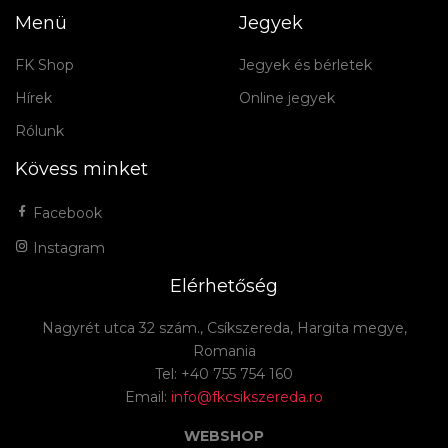
Menü
Jegyek
FK Shop
Jegyek és bérletek
Hírek
Online jegyek
Rólunk
Kövess minket
Facebook
Instagram
Elérhetőség
Nagyrét utca 32 szám., Csíkszereda, Hargita megye,
Romania
Tel: +40 755 754 160
Email:
info@fkcsikszereda.ro
WEBSHOP