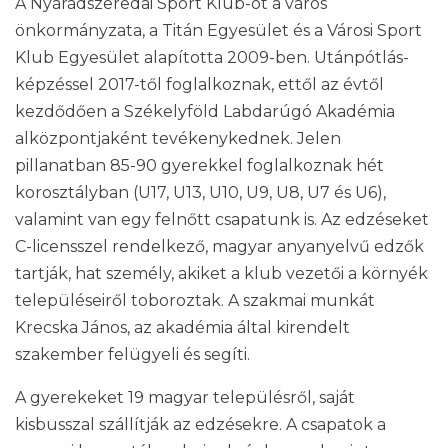
A Nyárádszeredai Sport Klub-ot a város
önkormányzata, a Titán Egyesület és a Városi Sport
Klub Egyesület alapította 2009-ben. Utánpótlás-
képzéssel 2017-től foglalkoznak, ettől az évtől
kezdődően a Székelyföld Labdarúgó Akadémia
alközpontjaként tevékenykednek. Jelen
pillanatban 85-90 gyerekkel foglalkoznak hét
korosztályban (U17, U13, U10, U9, U8, U7 és U6),
valamint van egy felnőtt csapatunk is. Az edzéseket
C-licensszel rendelkező, magyar anyanyelvű edzők
tartják, hat személy, akiket a klub vezetői a környék
településeiről toboroztak. A szakmai munkát
Krecska János, az akadémia által kirendelt
szakember felügyeli és segíti.
A gyerekeket 19 magyar településről, saját
kisbusszal szállítják az edzésekre. A csapatok a