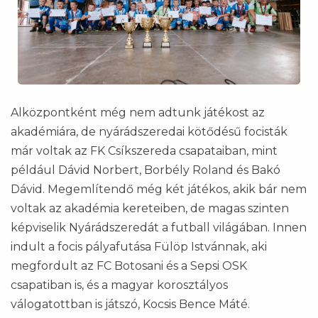
Alközpontként még nem adtunk játékost az
akadémiára, de nyárádszeredai kötődésű focisták
már voltak az FK Csíkszereda csapataiban, mint
például Dávid Norbert, Borbély Roland és Bakó
Dávid. Megemlítendő még két játékos, akik bár nem
voltak az akadémia kereteiben, de magas szinten
képviselik Nyárádszeredát a futball világában. Innen
indult a focis pályafutása Fülöp Istvánnak, aki
megfordult az FC Botosani és a Sepsi OSK
csapatiban is, és a magyar korosztályos
válogatottban is játszó, Kocsis Bence Máté.