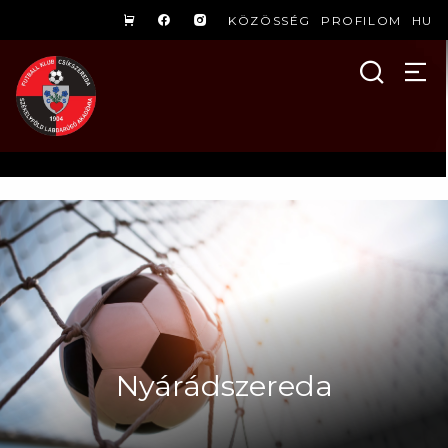
KÖZÖSSÉG
PROFILOM
HU
Nyárádszereda