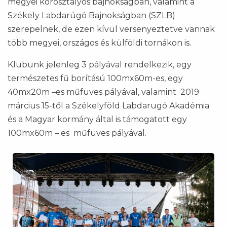
megyei korosztályos bajnokságban, valamint a
Székely Labdarúgó Bajnokságban (SZLB)
szerepelnek, de ezen kívül versenyeztetve vannak
több megyei, országos és külföldi tornákon is.
Klubunk jelenleg 3 pályával rendelkezik, egy
természetes fű borítású 100mx60m-es, egy
40mx20m –es műfüves pályával, valamint 2019
március 15-től a Székelyföld Labdarugó Akadémia
és a Magyar kormány által is támogatott egy
100mx60m – es műfüves pályával.