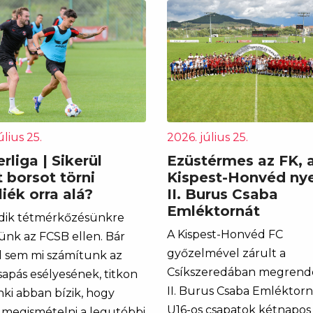
úlius 25.
2026. július 25.
rliga | Sikerül
Ezüstérmes az FK, 
 borsot törni
Kispest-Honvéd nye
iék orra alá?
II. Burus Csaba
Emléktornát
dik tétmérkőzésünkre
A Kispest-Honvéd FC
ünk az FCSB ellen. Bár
győzelmével zárult a
l sem mi számítunk az
Csíkszeredában megrend
sapás esélyesének, titkon
II. Burus Csaba Emléktorn
ki abban bízik, hogy
U16-os csapatok kétnapos
l megismételni a legutóbbi