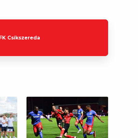
FK Csíkszereda