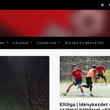
REK
GALÉRIA
CSAPATOK
JEGYEK ÉS BÉRLETEK
Elitliga | Idénykezdet 
szakmai háttérrel, vil