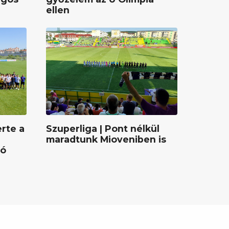
ellen
rte a
Szuperliga | Pont nélkül
maradtunk Mioveniben is
gó