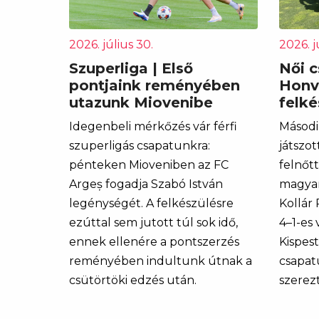
2026. július 30.
2026. j
Szuperliga | Első
Női c
pontjaink reményében
Honv
utazunk Miovenibe
felk
Idegenbeli mérkőzés vár férfi
Másodi
szuperligás csapatunkra:
játszot
pénteken Mioveniben az FC
felnőt
Argeș fogadja Szabó István
magyar
legénységét. A felkészülésre
Kollár
ezúttal sem jutott túl sok idő,
4–1-es
ennek ellenére a pontszerzés
Kispes
reményében indultunk útnak a
csapat
csütörtöki edzés után.
szerezt