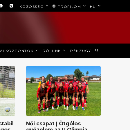
KÖZÖSSÉG
PROFILOM
HU
ALKÖZPONTOK
RÓLUNK
PÉNZÜGY
stabil
Női csapat | Ötgólos
ágos
győzelem az U Olimpia