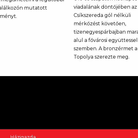
viadalának döntőjében az
találkozón mutatott
Csíkszereda gól nélküli
tményt.
mérkőzést követően,
tizenegyespárbajban mar
alul a fővárosi együttessel
szemben. A bronzérmet a
Topolya szerezte meg.
Házigazda