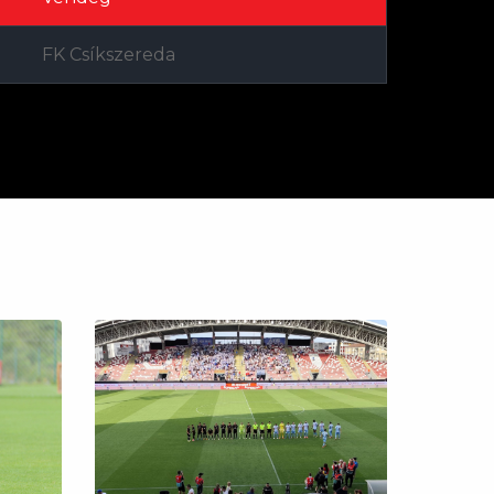
FK Csíkszereda