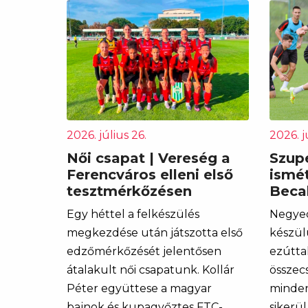
2026. július 26.
2026. j
Női csapat | Vereség a
Szupe
Ferencváros elleni első
ismét
tesztmérkőzésen
Becal
Egy héttel a felkészülés
Negye
megkezdése után játszotta első
készül
edzőmérkőzését jelentősen
ezútta
átalakult női csapatunk. Kollár
összec
Péter együttese a magyar
minden
bajnok és kupagyőztes FTC-
sikerü