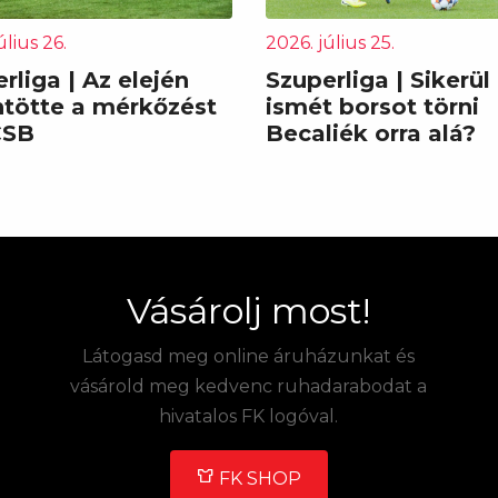
úlius 26.
2026. július 25.
rliga | Az elején
Szuperliga | Sikerül
ntötte a mérkőzést
ismét borsot törni
CSB
Becaliék orra alá?
Vásárolj most!
Látogasd meg online áruházunkat és
vásárold meg kedvenc ruhadarabodat a
hivatalos FK logóval.
FK SHOP