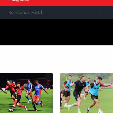
Konstancai Farul
-