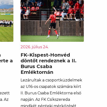
2026. július 24.
a
FK–Kispest-Honvéd
rte a
döntőt rendeznek a II.
Burus Csaba
Emléktornán
Lezárultak a csoportküzdelmek
az U16-os csapatok számára kiírt
ezett
II. Burus Csaba Emléktorna első
a. Az
napján. Az FK Csíkszereda
mindkét pénteki mérkőzését