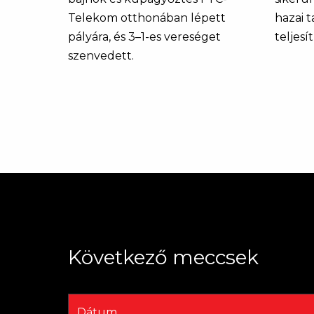
Telekom otthonában lépett
hazai 
pályára, és 3–1-es vereséget
teljesí
szenvedett.
Következő meccsek
Dátum