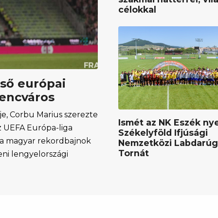
célokkal
lső európai
rencváros
e, Corbu Marius szerezte
Ismét az NK Eszék nye
az UEFA Európa-liga
Székelyföld Ifjúsági
y a magyar rekordbajnok
Nemzetközi Labdarú
Tornát
eni lengyelországi