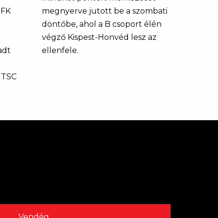
 FK
megnyerve jutott be a szombati
döntőbe, ahol a B csoport élén
végző Kispest-Honvéd lesz az
adt
ellenfele.
 TSC
Vendég