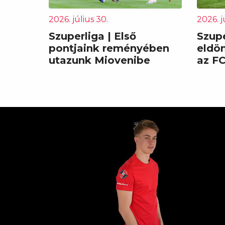
2026. július 30.
2026. j
Szuperliga | Első
Szupe
pontjaink reményében
eldö
utazunk Miovenibe
az F