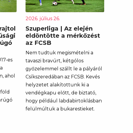
2026. július 26.
ajtol
Szuperliga | Az elején
júsági
eldöntötte a mérkőzést
rúgó
az FCSB
Nem tudtuk megismételni a
U17-es
tavaszi bravúrt, kétgólos
 a
győzelemmel szállt le a pályáról
, ahol
Csíkszeredában az FCSB. Kevés
helyzetet alakítottunk ki a
föld
vendégkapu előtt, de biztató,
arúgó
hogy például labdabirtoklásban
felülmúltuk a bukarestieket.