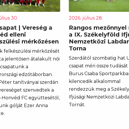
úlius 30.
2026. július 28.
sapat | Vereség a
Rangos mezőnnyel r
éd elleni
a IX. Székelyföld If
észülési mérkőzésen
Nemzetközi Labda
Torna
k felkészülési mérkőzését
Szerdától szombatig hat 
ta jelentősen átalakult női
csapat méri össze tudását
tcsapatunk a
Burus Csaba Sportparkban
országi edzőtáborban.
kilencedik alkalommal
 Péter tanítványai szerdán
rendezzük meg a Székely
 vereséget szenvedtek a
Ifjúsági Nemzetközi Labd
t-Honvéd FC együttesétől,
Tornát.
unk gólját Ezer Anna
e.