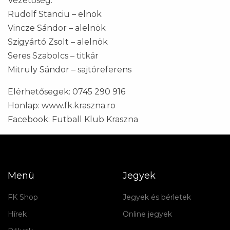
Vezetőség:
Rudolf Stanciu – elnök
Vincze Sándor – alelnök
Szigyártó Zsolt – alelnök
Seres Szabolcs – titkár
Mitruly Sándor – sajtóreferens
Elérhetősegek: 0745 290 916
Honlap: www.fk.kraszna.ro
Facebook: Futball Klub Kraszna
Menü
Jegyek
FK Shop
Jegyek és bérletek
Hírek
Online jegyek