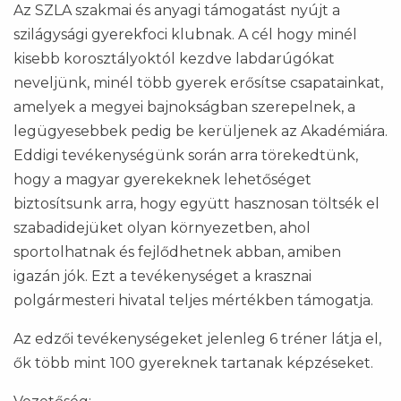
Az SZLA szakmai és anyagi támogatást nyújt a
szilágysági gyerekfoci klubnak. A cél hogy minél
kisebb korosztályoktól kezdve labdarúgókat
neveljünk, minél több gyerek erősítse csapatainkat,
amelyek a megyei bajnokságban szerepelnek, a
legügyesebbek pedig be kerüljenek az Akadémiára.
Eddigi tevékenységünk során arra törekedtünk,
hogy a magyar gyerekeknek lehetőséget
biztosítsunk arra, hogy együtt hasznosan töltsék el
szabadidejüket olyan környezetben, ahol
sportolhatnak és fejlődhetnek abban, amiben
igazán jók. Ezt a tevékenységet a krasznai
polgármesteri hivatal teljes mértékben támogatja.
Az edzői tevékenységeket jelenleg 6 tréner látja el,
ők több mint 100 gyereknek tartanak képzéseket.