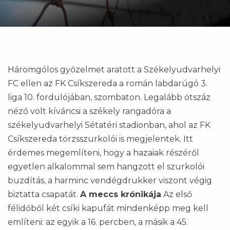
Háromgólos győzelmet aratott a Székelyudvarhelyi
FC ellen az FK Csíkszereda a román labdarúgó 3.
liga 10. fordulójában, szombaton. Legalább ötszáz
néző volt kíváncsi a székely rangadóra a
székelyudvarhelyi Sétatéri stadionban, ahol az FK
Csíkszereda törzsszurkolói is megjelentek. Itt
érdemes megemlíteni, hogy a hazaiak részéről
egyetlen alkalommal sem hangzott el szurkolói
buzdítás, a harminc vendégdrukker viszont végig
biztatta csapatát.
A meccs krónikája
Az első
félidőből két csíki kapufát mindenképp meg kell
említeni: az egyik a 16. percben, a másik a 45.