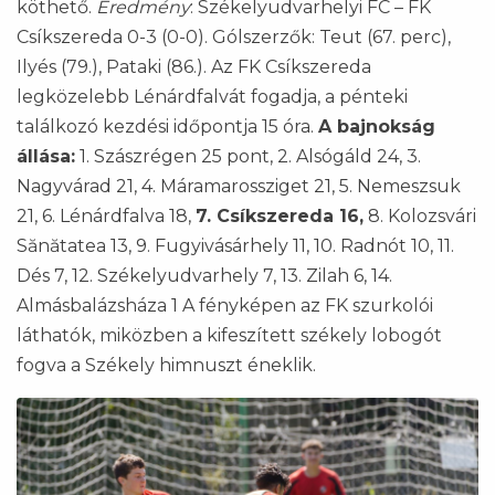
köthető.
Eredmény
: Székelyudvarhelyi FC – FK
Csíkszereda 0-3 (0-0). Gólszerzők: Teut (67. perc),
Ilyés (79.), Pataki (86.). Az FK Csíkszereda
legközelebb Lénárdfalvát fogadja, a pénteki
találkozó kezdési időpontja 15 óra.
A bajnokság
állása:
1. Szászrégen 25 pont, 2. Alsógáld 24, 3.
Nagyvárad 21, 4. Máramarossziget 21, 5. Nemeszsuk
21, 6. Lénárdfalva 18,
7. Csíkszereda 16,
8. Kolozsvári
Sănătatea 13, 9. Fugyivásárhely 11, 10. Radnót 10, 11.
Dés 7, 12. Székelyudvarhely 7, 13. Zilah 6, 14.
Almásbalázsháza 1 A fényképen az FK szurkolói
láthatók, miközben a kifeszített székely lobogót
fogva a Székely himnuszt éneklik.