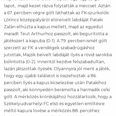
lapot, majd kezet rázva folytatták a meccset. Aztán
a 67. percben végre gólt láthattak az FK-szurkolók:
Lőrincz középpályáról előreívelt labdáját Pataki
Zalán elhúzta a kapus mellett, majd az egyedül
maradt Teut Arthurhoz passzolt, aki begurította a
játékszert a kapuba (0-1). A 79. percben ismét gólt
szerzett az FK: a vendégek szabadrúgáshoz
jutottak, Majzik beívelt labdáját Ilyés a rövid sarokba
bólintotta (0-2). Innentől kezdve felszabadultan,
lazán játszottak Ilyésék. Olyannyira jól ment a játék,
hogy egy újabb találatot is összehoztak: a 86.
percben Ilyés a kapus kicselezése után Patakihoz
passzolt, aki könnyedén berámolta a harmadik csíki
gólt. A mérkőzés krónikájához hozzátartozik, hogy a
Székelyudvarhelyi FC első és egyetlen említésre
méltó kapura lövése a mérkőzés 88. percéhez