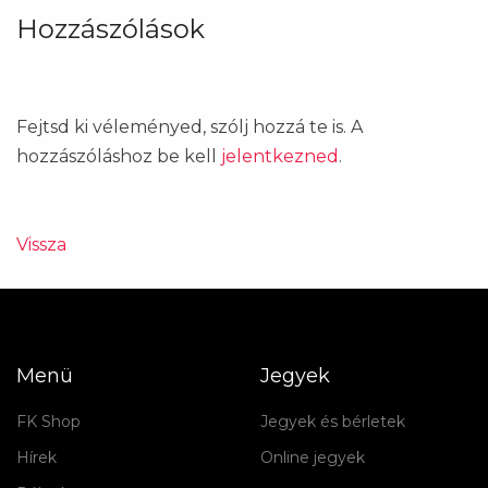
Hozzászólások
Fejtsd ki véleményed, szólj hozzá te is. A
hozzászóláshoz be kell
jelentkezned
.
Vissza
Menü
Jegyek
FK Shop
Jegyek és bérletek
Hírek
Online jegyek