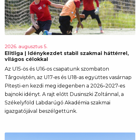
2026. augusztus 5.
Elitliga | Idénykezdet stabil szakmai háttérrel,
világos célokkal
Az U15-ös és U16-os csapatunk szombaton
Târgoviștén, az U17-es és U18-as együttes vasárnap
Pitești-en kezdi meg idegenben a 2026–2027-es
bajnoki idényt. A rajt előtt Dusinszki Zoltánnal, a
Székelyföld Labdarúgó Akadémia szakmai
igazgatójával beszélgettünk.