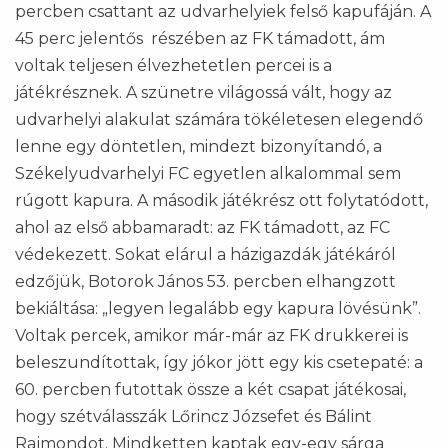
percben csattant az udvarhelyiek felső kapufáján. A
45 perc jelentős részében az FK támadott, ám
voltak teljesen élvezhetetlen percei is a
játékrésznek. A szünetre világossá vált, hogy az
udvarhelyi alakulat számára tökéletesen elegendő
lenne egy döntetlen, mindezt bizonyítandó, a
Székelyudvarhelyi FC egyetlen alkalommal sem
rúgott kapura. A második játékrész ott folytatódott,
ahol az első abbamaradt: az FK támadott, az FC
védekezett. Sokat elárul a házigazdák játékáról
edzőjük, Botorok János 53. percben elhangzott
bekiáltása: „legyen legalább egy kapura lövésünk”.
Voltak percek, amikor már-már az FK drukkerei is
beleszundítottak, így jókor jött egy kis csetepaté: a
60. percben futottak össze a két csapat játékosai,
hogy szétválasszák Lőrincz Józsefet és Bálint
Rajmondot. Mindketten kaptak egy-egy sárga