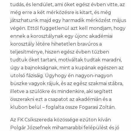
tudás, és lendület, ami őket egész évben vitte, az
még erre a két mérkőzésre is kitart, és még
játszhatunk majd egy harmadik mérkőzést május
végén. Ettől függetlenül azt kell mondjam, hogy
ennek a korosztálynak egy újonc akadémiai
korosztály létére hihetetlen bravúros a
teljesítménye, hiszen egész évben tűzben
tudtuk őket tartani, motiváltak tudtak maradni,
úgy a bajnokságnak, mint a kupának egészen az
utolsó fázisáig. Úgyhogy én nagyon-nagyon
büszke vagyok rájuk, és az egész szakmai stábra,
illetve a szülőkre és mindenkire, aki segített
összerakni ezt a csapatot az akadémián és a
klubon belül – foglalta össze Fogarasi Zoltán.
Az FK Csíkszereda közössége ezúton kíván
Polgár Józsefnek mihamarabbi felépülést és jó