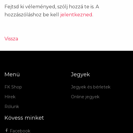
Fejtsd ki véleményed, szólj hozzá te is. A
hozzászóláshoz be kell
jelentkezned
.
Vissza
Menü
Jegyek
FK Shop
Jegyek és bérletek
Hírek
Online jegyek
Rólunk
Kövess minket
Facebook