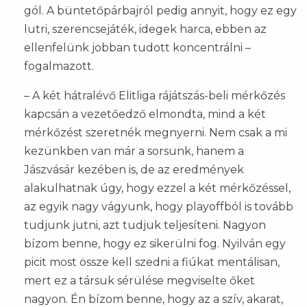
gól. A büntetőpárbajról pedig annyit, hogy ez egy
lutri, szerencsejáték, idegek harca, ebben az
ellenfelünk jobban tudott koncentrálni –
fogalmazott.
– A két hátralévő Elitliga rájátszás-beli mérkőzés
kapcsán a vezetőedző elmondta, mind a két
mérkőzést szeretnék megnyerni. Nem csak a mi
kezünkben van már a sorsunk, hanem a
Jászvásár kezében is, de az eredmények
alakulhatnak úgy, hogy ezzel a két mérkőzéssel,
az egyik nagy vágyunk, hogy playoffból is tovább
tudjunk jutni, azt tudjuk teljesíteni. Nagyon
bízom benne, hogy ez sikerülni fog. Nyilván egy
picit most össze kell szedni a fiúkat mentálisan,
mert ez a társuk sérülése megviselte őket
nagyon. Én bízom benne, hogy az a szív, akarat,