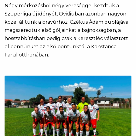
Négy mérkőzésből négy vereséggel kezdtük a
Szuperliga új idényét, Ovidiuban azonban nagyon
közel álltunk a bravúrhoz. Czékus Ádám duplájával
megszereztük első góljainkat a bajnokságban, a
hosszabbításban pedig csak a keresztléc választott
el bennünket az első pontunktól a Konstancai
Farul otthonában.