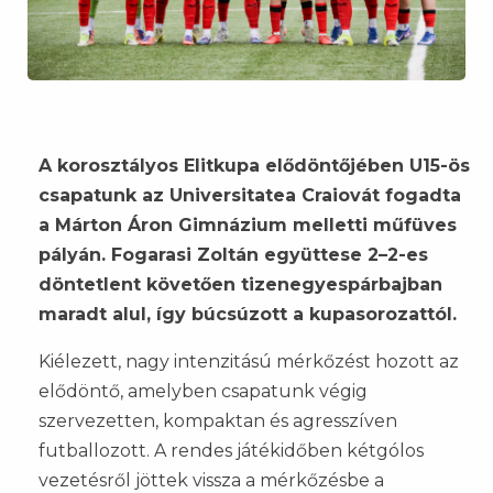
A korosztályos Elitkupa elődöntőjében U15-ös
csapatunk az Universitatea Craiovát fogadta
a Márton Áron Gimnázium melletti műfüves
pályán. Fogarasi Zoltán együttese 2–2-es
döntetlent követően tizenegyespárbajban
maradt alul, így búcsúzott a kupasorozattól.
Kiélezett, nagy intenzitású mérkőzést hozott az
elődöntő, amelyben csapatunk végig
szervezetten, kompaktan és agresszíven
futballozott. A rendes játékidőben kétgólos
vezetésről jöttek vissza a mérkőzésbe a