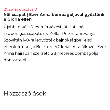
2026. augusztus 8.
Női csapat | Ezer Anna bombagóljával győztünk
a Gloria ellen
Újabb felkészülési mérkőzést játszott női
szuperligás csapatunk: Kollár Péter tanítványai
Szovátán 1–0-ra legyőzték bajnokságbeli első
ellenfelünket, a Besztercei Gloriát. A találkozót Ezer
Anna hajrában szerzett, 28 méteres bombagólja
döntötte el.
Hozzászólások