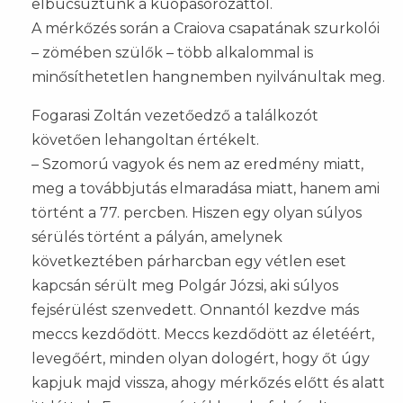
elbúcsúztunk a kuopasorozattól.
A mérkőzés során a Craiova csapatának szurkolói
– zömében szülők – több alkalommal is
minősíthetetlen hangnemben nyilvánultak meg.
Fogarasi Zoltán vezetőedző a találkozót
követően lehangoltan értékelt.
– Szomorú vagyok és nem az eredmény miatt,
meg a továbbjutás elmaradása miatt, hanem ami
történt a 77. percben. Hiszen egy olyan súlyos
sérülés történt a pályán, amelynek
következtében párharcban egy vétlen eset
kapcsán sérült meg Polgár Józsi, aki súlyos
fejsérülést szenvedett. Onnantól kezdve más
meccs kezdődött. Meccs kezdődött az életéért,
levegőért, minden olyan dologért, hogy őt úgy
kapjuk majd vissza, ahogy mérkőzés előtt és alatt