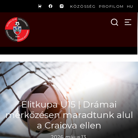
KÖZÖSSÉG
PROFILOM
HU
Elitkupa U15 | Drámai
mérkőzésen maradtunk alul
a Craiova ellen
2026. május 13.