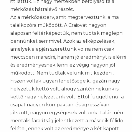
itt láttuk. Ez nagy mértékben befolyásolta a
mérkőzés hátralévő részét.
Az a mérkőzésterv, amit megterveztünk, a mai
találkozóra működött. A Craiovát nagyon
alaposan feltérképeztük, nem tudtak meglepni
bennünket semmivel. Azok az elképzelések,
amelyek alapján szerettünk volna nem csak
meccsben maradni, hanem jó eredményt is elérni
és eredményesnek lenni ez végig nagyon jól
működött. Nem tudtak velünk mit kezdeni,
hiszen voltak ugyan lehetőségeik, igazán nagy
helyzetük kettő volt, ahogy szintén nekünk is
kettő nagy helyzetünk volt. Ettől függetlenül a
csapat nagyon kompaktan, és agresszívan
játszott, nagyon egységesek voltunk. Talán némi
mentális fáradtság jelentkezett a második félidő
felétől, ennek volt az eredménye a két kapott