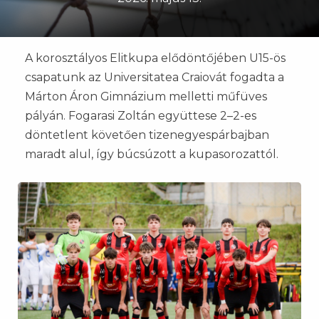
A korosztályos Elitkupa elődöntőjében U15-ös
csapatunk az Universitatea Craiovát fogadta a
Márton Áron Gimnázium melletti műfüves
pályán. Fogarasi Zoltán együttese 2–2-es
döntetlent követően tizenegyespárbajban
maradt alul, így búcsúzott a kupasorozattól.