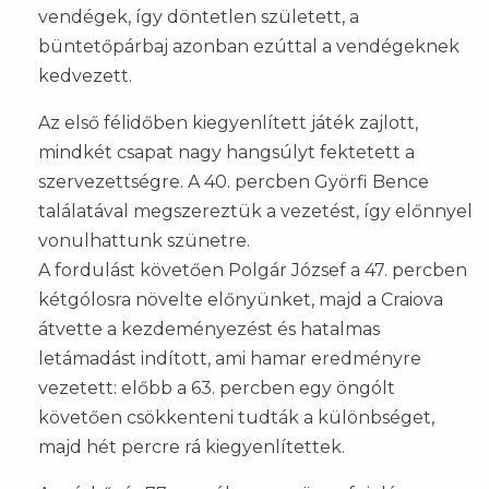
vendégek, így döntetlen született, a
büntetőpárbaj azonban ezúttal a vendégeknek
kedvezett.
Az első félidőben kiegyenlített játék zajlott,
mindkét csapat nagy hangsúlyt fektetett a
szervezettségre. A 40. percben Györfi Bence
találatával megszereztük a vezetést, így előnnyel
vonulhattunk szünetre.
A fordulást követően Polgár József a 47. percben
kétgólosra növelte előnyünket, majd a Craiova
átvette a kezdeményezést és hatalmas
letámadást indított, ami hamar eredményre
vezetett: előbb a 63. percben egy öngólt
követően csökkenteni tudták a különbséget,
majd hét percre rá kiegyenlítettek.