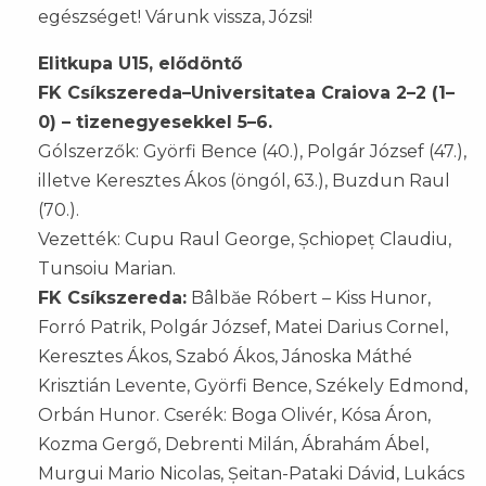
egészséget! Várunk vissza, Józsi!
Elitkupa U15, elődöntő
FK Csíkszereda–Universitatea Craiova 2–2 (1–
0) – tizenegyesekkel 5–6.
Gólszerzők: Györfi Bence (40.), Polgár József (47.),
illetve Keresztes Ákos (öngól, 63.), Buzdun Raul
(70.).
Vezették: Cupu Raul George, Șchiopeț Claudiu,
Tunsoiu Marian.
FK Csíkszereda:
Bâlbăe Róbert – Kiss Hunor,
Forró Patrik, Polgár József, Matei Darius Cornel,
Keresztes Ákos, Szabó Ákos, Jánoska Máthé
Krisztián Levente, Györfi Bence, Székely Edmond,
Orbán Hunor. Cserék: Boga Olivér, Kósa Áron,
Kozma Gergő, Debrenti Milán, Ábrahám Ábel,
Murgui Mario Nicolas, Șeitan-Pataki Dávid, Lukács