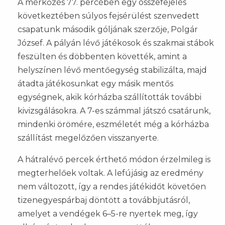
A mérkőzés 77. percében egy összefejelés
következtében súlyos fejsérülést szenvedett
csapatunk második góljának szerzője, Polgár
József. A pályán lévő játékosok és szakmai stábok
feszülten és döbbenten követték, amint a
helyszínen lévő mentőegység stabilizálta, majd
átadta játékosunkat egy másik mentős
egységnek, akik kórházba szállították további
kivizsgálásokra. A 7-es számmal játszó csatárunk,
mindenki örömére, eszméletét még a kórházba
szállítást megelőzően visszanyerte.
A hátralévő percek érthető módon érzelmileg is
megterhelőek voltak. A lefújásig az eredmény
nem változott, így a rendes játékidőt követően
tizenegyespárbaj döntött a továbbjutásról,
amelyet a vendégek 6–5-re nyertek meg, így