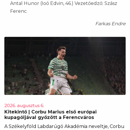
Antal Hunor (Ioó Edvin, 46.) Vezetőedző: Szász
Ferenc
Farkas Endre
2026. augusztus 6.
Kitekintő | Corbu Marius első európai
kupagóljával győzött a Ferencváros
A Székelyföld Labdarúgó Akadémia neveltje, Corbu