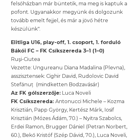
felsőházban már büntetik, ma meg is kaptuk a
pofont. Ugyanakkor megyünk és dolgozunk
tovább emelt fejjel, és már a jövő hétre
készülünk".
Elitliga U16, play-off, 1. csoport, 1. forduló
Bákói FC – FK Csíkszereda 3–1 (1–0)
Ruşi-Ciutea
Vezette: Ungureanu Diana Madalina (Plevna),
asszisztensek: Cighir David, Rudolovic David
Stefănuț (mindketten Bodzavásár)
Az FK gólszerzője:
Luca Noveli
FK Csíkszereda:
Antonucci Michele – Kozma
Krisztián, Papp György, Kertész Márk, Iosif
Krisztián (Mózes Ádám, 70.) – Nyitra Szabolcs,
Erdei Ramon, Brugger Dániel (Petran Norbert,
60.), Bekő Kristóf (Szép Dávid, 70.), Luca Noveli,