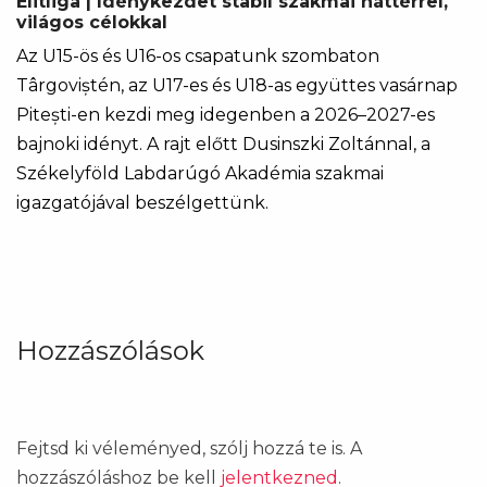
Elitliga | Idénykezdet stabil szakmai háttérrel,
világos célokkal
Az U15-ös és U16-os csapatunk szombaton
Târgoviștén, az U17-es és U18-as együttes vasárnap
Pitești-en kezdi meg idegenben a 2026–2027-es
bajnoki idényt. A rajt előtt Dusinszki Zoltánnal, a
Székelyföld Labdarúgó Akadémia szakmai
igazgatójával beszélgettünk.
Hozzászólások
Fejtsd ki véleményed, szólj hozzá te is. A
hozzászóláshoz be kell
jelentkezned
.