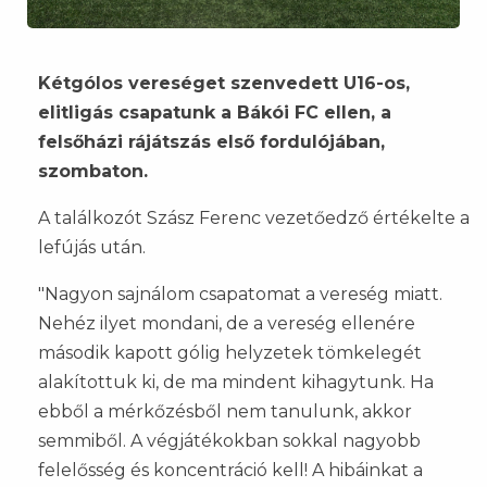
Kétgólos vereséget szenvedett U16-os,
elitligás csapatunk a Bákói FC ellen, a
felsőházi rájátszás első fordulójában,
szombaton.
A találkozót Szász Ferenc vezetőedző értékelte a
lefújás után.
"Nagyon sajnálom csapatomat a vereség miatt.
Nehéz ilyet mondani, de a vereség ellenére
második kapott gólig helyzetek tömkelegét
alakítottuk ki, de ma mindent kihagytunk. Ha
ebből a mérkőzésből nem tanulunk, akkor
semmiből. A végjátékokban sokkal nagyobb
felelősség és koncentráció kell! A hibáinkat a