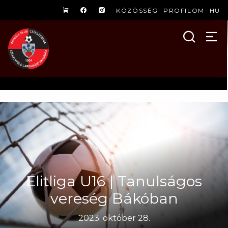
KÖZÖSSÉG
PROFILOM
HU
Elitliga U16 | Tanulságos
vereség Bákóban
2023. október 28.