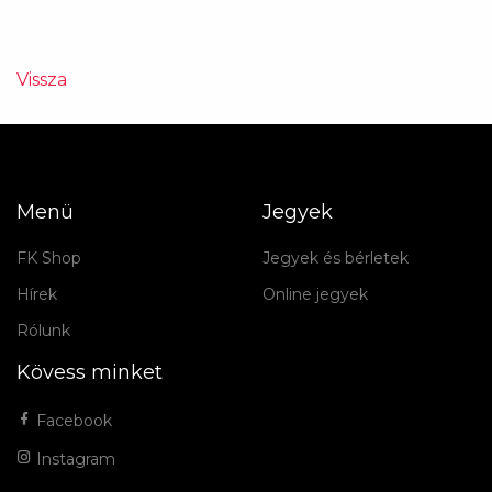
Vissza
Menü
Jegyek
FK Shop
Jegyek és bérletek
Hírek
Online jegyek
Rólunk
Kövess minket
Facebook
Instagram