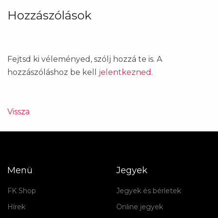
Hozzászólások
Fejtsd ki véleményed, szólj hozzá te is. A
hozzászóláshoz be kell
jelentkezned
.
Vissza
Menü
Jegyek
FK Shop
Jegyek és bérletek
Hírek
Online jegyek