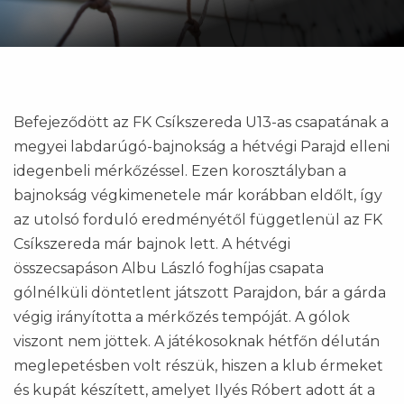
Befejeződött az FK Csíkszereda U13-as csapatának a
megyei labdarúgó-bajnokság a hétvégi Parajd elleni
idegenbeli mérkőzéssel. Ezen korosztályban a
bajnokság végkimenetele már korábban eldőlt, így
az utolsó forduló eredményétől függetlenül az FK
Csíkszereda már bajnok lett. A hétvégi
összecsapáson Albu László foghíjas csapata
gólnélküli döntetlent játszott Parajdon, bár a gárda
végig irányította a mérkőzés tempóját. A gólok
viszont nem jöttek. A játékosoknak hétfőn délután
meglepetésben volt részük, hiszen a klub érmeket
és kupát készített, amelyet Ilyés Róbert adott át a