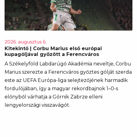
2026. augusztus 6.
Kitekintő | Corbu Marius első európai
kupagóljával győzött a Ferencváros
A Székelyföld Labdarúgó Akadémia neveltje, Corbu
Marius szerezte a Ferencváros győztes gólját szerda
este az UEFA Európa-liga selejtezőjének harmadik
fordulójában, így a magyar rekordbajnok 1–0-s
előnyből várhatja a Górnik Zabrze elleni
lengyelországi visszavágót.