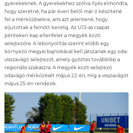
gyerekeknek. A gyerekekhez szólva Ilyés elmondta,
hogy szeretné, ha pár éven belől már ő készítené
fel a mérkőzésekre, ami azt jelentené, hogy
eljutottak a felnőtt keretig. Az U13-as csapat
pénteken kap ellenfelet a megyék közti
selejtezőre. A lebonyolítás szerint előbb egy
környező megyei bajnokával kell játszanak egy oda-
visszavágó selejtezőt, amely győztes továbblép a
regionális szakaszra. A megyék közti selejtező
odavágó mérkőzését május 22-én, míg a visszavágót
május 25-én rendezik.