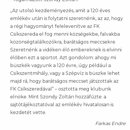
„Az utolsó kezdeményezés, amit a 120 éves
emlékév után is folytatni szeretnénk, az az, hogy
a régi hagyományt felelevenítve az FK
Csíkszereda el fog menni községekbe, falvakba
közönségtalálkozókra, barátságos meccsekre.
Szeretnénk a vidéken élő embereknek is elvinni
élőben ezt a sportot. Azt gondolom: ahogy mi
büszkék vagyunk a 120 évre, úgy például a
Csíkszentmihály, vagy a Szépvíz is büszke lehet
majd rá, hogy barátságos meccset játszottak az
FK Csíkszeredával” – osztotta meg klubunk
elnöke. Mint Szondy Zoltán hozzáfűzte: a
sajtótájékoztatóval az emlékév hivatalosan is
kezdetét vette.
Farkas Endre