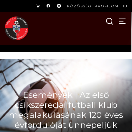
KÖZÖSSÉG
PROFILOM
HU
Események | Az első
csíkszeredai futball klub
megalakulásának 120 éves
évfordulóját ünnepeljük