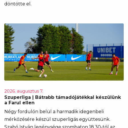
döntötte el.
2026. augusztus 7.
Szuperliga | Bátrabb támadójátékkal készülünk
a Farul ellen
Négy fordulón belül a harmadik idegenbeli
mérkőzésére készül szuperligás együttesünk.
Szabó István legénysége szombaton 18.30-tól az