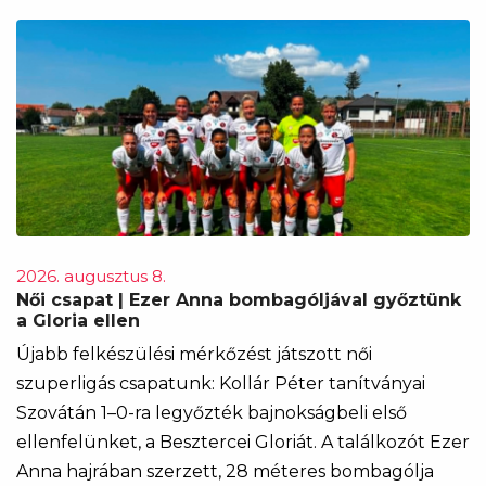
2026. augusztus 8.
Női csapat | Ezer Anna bombagóljával győztünk
a Gloria ellen
Újabb felkészülési mérkőzést játszott női
szuperligás csapatunk: Kollár Péter tanítványai
Szovátán 1–0-ra legyőzték bajnokságbeli első
ellenfelünket, a Besztercei Gloriát. A találkozót Ezer
Anna hajrában szerzett, 28 méteres bombagólja