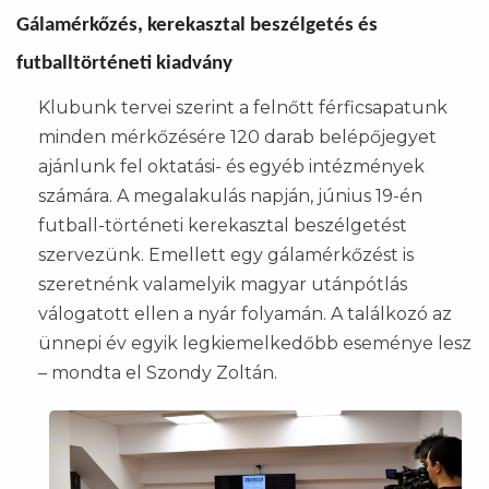
Gálamérkőzés, kerekasztal beszélgetés és
futballtörténeti kiadvány
Klubunk tervei szerint a felnőtt férficsapatunk
minden mérkőzésére 120 darab belépőjegyet
ajánlunk fel oktatási- és egyéb intézmények
számára. A megalakulás napján, június 19-én
futball-történeti kerekasztal beszélgetést
szervezünk. Emellett egy gálamérkőzést is
szeretnénk valamelyik magyar utánpótlás
válogatott ellen a nyár folyamán. A találkozó az
ünnepi év egyik legkiemelkedőbb eseménye lesz
– mondta el Szondy Zoltán.