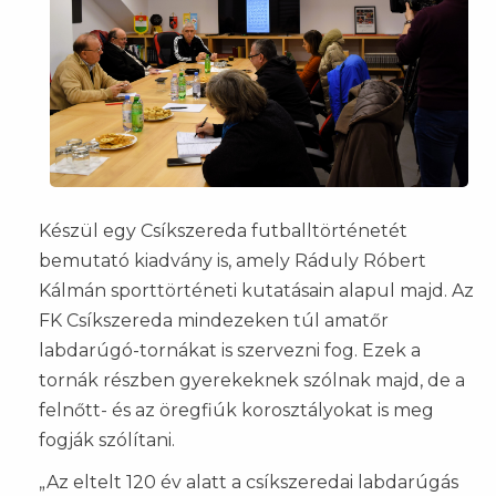
Készül egy Csíkszereda futballtörténetét
bemutató kiadvány is, amely Ráduly Róbert
Kálmán sporttörténeti kutatásain alapul majd. Az
FK Csíkszereda mindezeken túl amatőr
labdarúgó-tornákat is szervezni fog. Ezek a
tornák részben gyerekeknek szólnak majd, de a
felnőtt- és az öregfiúk korosztályokat is meg
fogják szólítani.
„Az eltelt 120 év alatt a csíkszeredai labdarúgás