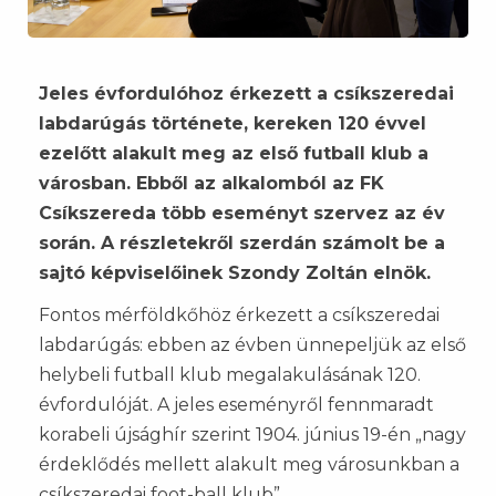
Jeles évfordulóhoz érkezett a csíkszeredai
labdarúgás története, kereken 120 évvel
ezelőtt alakult meg az első futball klub a
városban. Ebből az alkalomból az FK
Csíkszereda több eseményt szervez az év
során. A részletekről szerdán számolt be a
sajtó képviselőinek Szondy Zoltán elnök.
Fontos mérföldkőhöz érkezett a csíkszeredai
labdarúgás: ebben az évben ünnepeljük az első
helybeli futball klub megalakulásának 120.
évfordulóját. A jeles eseményről fennmaradt
korabeli újsághír szerint 1904. június 19-én „nagy
érdeklődés mellett alakult meg városunkban a
csíkszeredai foot-ball klub”.