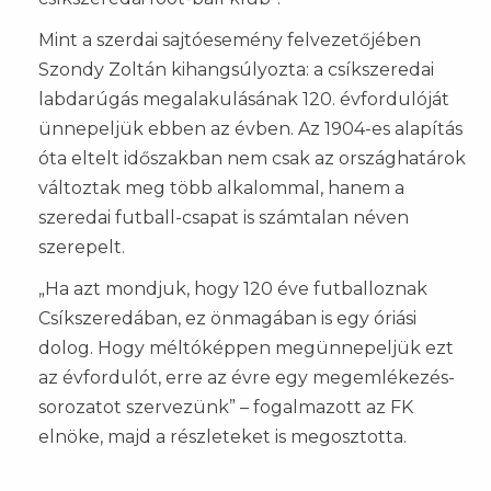
Mint a szerdai sajtóesemény felvezetőjében
Szondy Zoltán kihangsúlyozta: a csíkszeredai
labdarúgás megalakulásának 120. évfordulóját
ünnepeljük ebben az évben. Az 1904-es alapítás
óta eltelt időszakban nem csak az országhatárok
változtak meg több alkalommal, hanem a
szeredai futball-csapat is számtalan néven
szerepelt.
„Ha azt mondjuk, hogy 120 éve futballoznak
Csíkszeredában, ez önmagában is egy óriási
dolog. Hogy méltóképpen megünnepeljük ezt
az évfordulót, erre az évre egy megemlékezés-
sorozatot szervezünk” – fogalmazott az FK
elnöke, majd a részleteket is megosztotta.