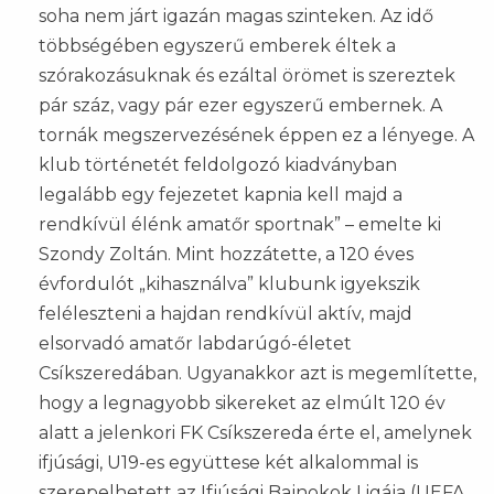
soha nem járt igazán magas szinteken. Az idő
többségében egyszerű emberek éltek a
szórakozásuknak és ezáltal örömet is szereztek
pár száz, vagy pár ezer egyszerű embernek. A
tornák megszervezésének éppen ez a lényege. A
klub történetét feldolgozó kiadványban
legalább egy fejezetet kapnia kell majd a
rendkívül élénk amatőr sportnak” – emelte ki
Szondy Zoltán. Mint hozzátette, a 120 éves
évfordulót „kihasználva” klubunk igyekszik
feléleszteni a hajdan rendkívül aktív, majd
elsorvadó amatőr labdarúgó-életet
Csíkszeredában. Ugyanakkor azt is megemlítette,
hogy a legnagyobb sikereket az elmúlt 120 év
alatt a jelenkori FK Csíkszereda érte el, amelynek
ifjúsági, U19-es együttese két alkalommal is
szerepelhetett az Ifjúsági Bajnokok Ligája (UEFA