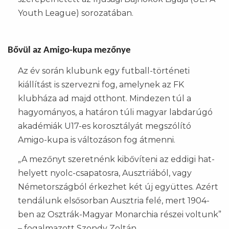
Youth League) sorozatában.
Bővül az Amigo-kupa mezőnye
Az év során klubunk egy futball-történeti
kiállítást is szervezni fog, amelynek az FK
klubháza ad majd otthont. Mindezen túl a
hagyományos, a határon túli magyar labdarúgó
akadémiák U17-es korosztályát megszólító
Amigo-kupa is változáson fog átmenni.
„A mezőnyt szeretnénk kibővíteni az eddigi hat-
helyett nyolc-csapatosra, Ausztriából, vagy
Németországból érkezhet két új együttes. Azért
tendálunk elsősorban Ausztria felé, mert 1904-
ben az Osztrák-Magyar Monarchia részei voltunk”
– fogalmazott Szondy Zoltán.