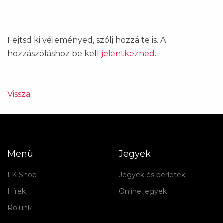
Fejtsd ki véleményed, szólj hozzá te is. A
hozzászóláshoz be kell
jelentkezned
.
Vissza
Menü
Jegyek
FK Shop
Jegyek és bérletek
Hírek
Online jegyek
Rólunk