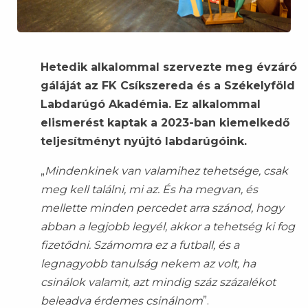
Hetedik alkalommal szervezte meg évzáró
gáláját az FK Csíkszereda és a Székelyföld
Labdarúgó Akadémia. Ez alkalommal
elismerést kaptak a 2023-ban kiemelkedő
teljesítményt nyújtó labdarúgóink.
„
Mindenkinek van valamihez tehetsége, csak
meg kell találni, mi az. És ha megvan, és
mellette minden percedet arra szánod, hogy
abban a legjobb legyél, akkor a tehetség ki fog
fizetődni. Számomra ez a futball, és a
legnagyobb tanulság nekem az volt, ha
csinálok valamit, azt mindig száz százalékot
beleadva érdemes csinálnom
”.