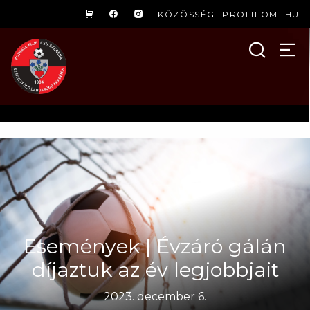
KÖZÖSSÉG
PROFILOM
HU
Események | Évzáró gálán
díjaztuk az év legjobbjait
2023. december 6.