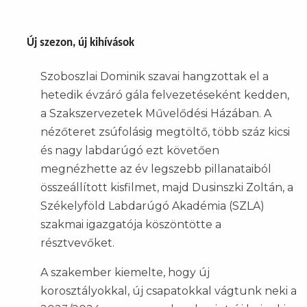
Új szezon, új kihívások
Szoboszlai Dominik szavai hangzottak el a
hetedik évzáró gála felvezetéseként kedden,
a Szakszervezetek Művelődési Házában. A
nézőteret zsúfolásig megtöltő, több száz kicsi
és nagy labdarúgó ezt követően
megnézhette az év legszebb pillanataiból
összeállított kisfilmet, majd Dusinszki Zoltán, a
Székelyföld Labdarúgó Akadémia (SZLA)
szakmai igazgatója köszöntötte a
résztvevőket.
A szakember kiemelte, hogy új
korosztályokkal, új csapatokkal vágtunk neki a