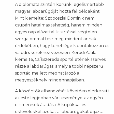
A diplomata szintén korunk legelismertebb
magyar labdarúgóját hozta fel példaként.
Mint kiemelte: Szoboszlai Dominik nem
csupán hatalmas tehetség, hanem minden
egyes nap alázattal, kitartással, végtelen
szorgalommal tesz meg mindent annak
érdekében, hogy tehetsége kibontakozzon és
valódi sikerekhez vezessen.
Korodi Attila
kiemelte, Csíkszereda sportéletének szerves
része a labdarúgás, amely a többi népszerű
sportág mellett meghatározó a
megyeszékhely mindennapjaiban.
A köszöntők elhangzását követően elérkezett
az este legjobban várt eseménye, az egyéni
elismerések átadása. A kupákkal és
oklevelekkel azokat a labdarúgókat díjazta