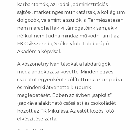
karbantartók, az irodai-, adminisztrációs-,
sajtós-, marketinges munkatársak, a kollégiumi
dolgozók, valamint a szülők is. Természetesen
nem maradhattak ki támogatóink sem, akik
nélkül nem tudna mindaz működni, amit az
FK Csíkszereda, Székelyföld Labdarúgó
Akadémia képvisel.
A köszönetnyilvánításokat a labdarúgók
megajándékozása követte. Minden egyes
csapatot egyenként szólítottunk a színpadra
és mindenki átvehette klubunk
meglepetését. Ebben az évben „sapkált”
(sapkává alakítható csősálat) és csokoládét
hozott az FK Mikulása. Az estét közös fotó
elkészítése zárta.