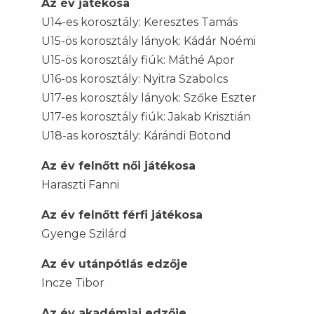
Az év játékosa
U14-es korosztály:
Keresztes Tamás
U15-ös korosztály lányok:
Kádár Noémi
U15-ös korosztály fiúk:
Máthé Apor
U16-os korosztály:
Nyitra Szabolcs
U17-es korosztály lányok:
Szőke Eszter
U17-es korosztály fiúk:
Jakab Krisztián
U18-as korosztály:
Kárándi Botond
Az év felnőtt női játékosa
Haraszti Fanni
Az év felnőtt férfi játékosa
Gyenge Szilárd
Az év utánpótlás edzője
Incze Tibor
Az év akadémiai edzője