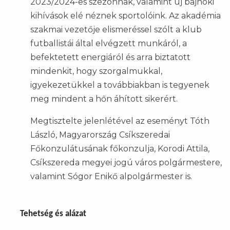
2023/2024-es szezonnak, valamint új bajnoki
kihívások elé néznek sportolóink. Az akadémia
szakmai vezetője elismeréssel szólt a klub
futballistái által elvégzett munkáról, a
befektetett energiáról és arra biztatott
mindenkit, hogy szorgalmukkal,
igyekezetükkel a továbbiakban is tegyenek
meg mindent a hőn áhított sikerért.
Megtisztelte jelenlétével az eseményt Tóth
László, Magyarország Csíkszeredai
Főkonzulátusának főkonzulja, Korodi Attila,
Csíkszereda megyei jogú város polgármestere,
valamint Sógor Enikő alpolgármester is.
Tehetség és alázat