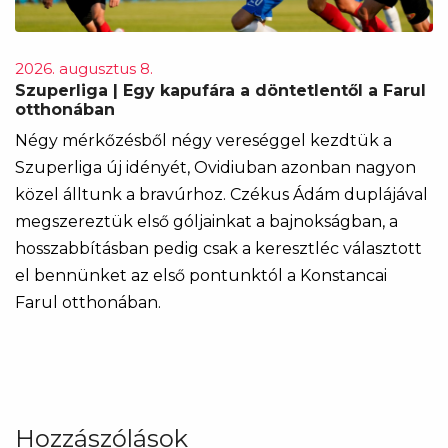
2026. augusztus 8.
Szuperliga | Egy kapufára a döntetlentől a Farul
otthonában
Négy mérkőzésből négy vereséggel kezdtük a
Szuperliga új idényét, Ovidiuban azonban nagyon
közel álltunk a bravúrhoz. Czékus Ádám duplájával
megszereztük első góljainkat a bajnokságban, a
hosszabbításban pedig csak a keresztléc választott
el bennünket az első pontunktól a Konstancai
Farul otthonában.
Hozzászólások