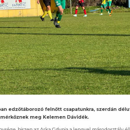
an edzőtáborozó felnőtt csapatunkra, szerdán délu
al mérkőznek meg Kelemen Dávidék.
nysége, hiszen az Arka Gdynia a lengyel másodosztály él