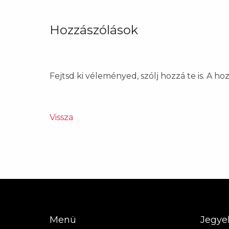
Hozzászólások
Fejtsd ki véleményed, szólj hozzá te is. A h
Vissza
Menü
Jegye