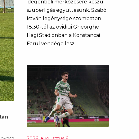
idegenbeli mérkőzésére készül
szuperligás együttesünk. Szabó
István legénysége szombaton
18.30-tól az ovidiui Gheorghe
Hagi Stadionban a Konstancai
Farul vendége lesz.
tán
2026. augusztus 6.
lovasa.