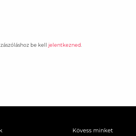
ozzászóláshoz be kell
jelentkezned
.
k
Kövess minket