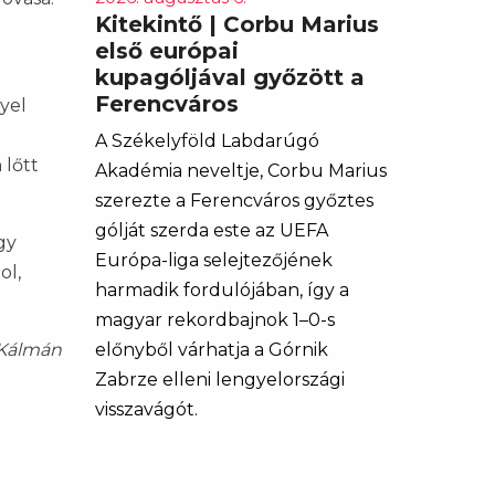
Kitekintő | Corbu Marius
első európai
kupagóljával győzött a
Ferencváros
yel
A Székelyföld Labdarúgó
 lőtt
Akadémia neveltje, Corbu Marius
szerezte a Ferencváros győztes
gólját szerda este az UEFA
gy
Európa-liga selejtezőjének
ol,
harmadik fordulójában, így a
magyar rekordbajnok 1–0-s
előnyből várhatja a Górnik
 Kálmán
Zabrze elleni lengyelországi
visszavágót.