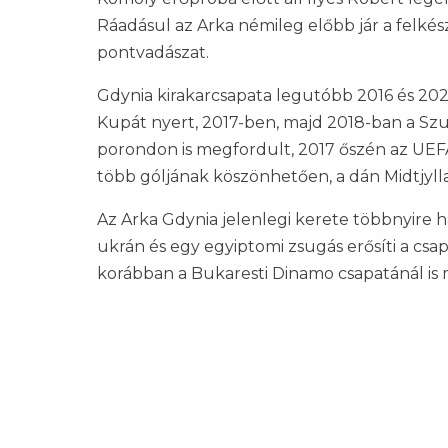
Ráadásul az Arka némileg előbb jár a felkés
pontvadászat.
Gdynia kirakarcsapata legutóbb 2016 és 202
Kupát nyert, 2017-ben, majd 2018-ban a Sz
porondon is megfordult, 2017 őszén az UEF
több góljának köszönhetően, a dán Midtjyll
Az Arka Gdynia jelenlegi kerete többnyire ha
ukrán és egy egyiptomi zsugás erősíti a csa
korábban a Bukaresti Dinamo csapatánál is