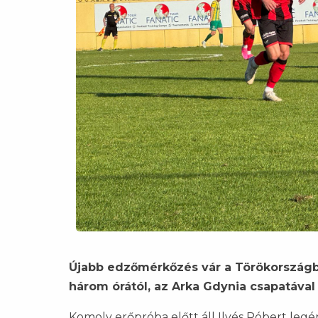
Újabb edzőmérkőzés vár a Törökországb
három órától, az Arka Gdynia csapatáv
Komoly erőpróba előtt áll Ilyés Róbert legé