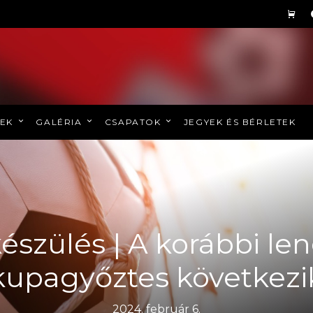
REK
GALÉRIA
CSAPATOK
JEGYEK ÉS BÉRLETEK
észülés | A korábbi le
kupagyőztes következi
2024. február 6.