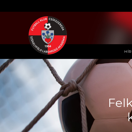
HÍ
Felk