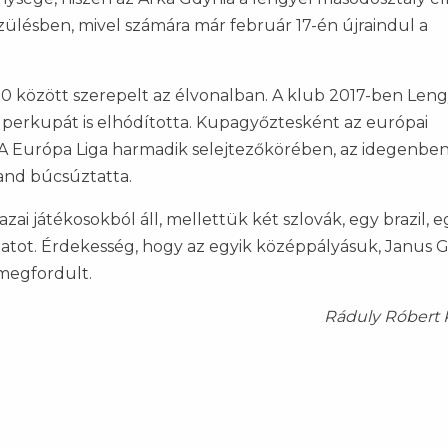
zülésben, mivel számára már február 17-én újraindul a
0 között szerepelt az élvonalban. A klub 2017-ben Leng
uperkupát is elhódította. Kupagyőztesként az európai
A Európa Liga harmadik selejtezőkörében, az idegenben
and búcsúztatta.
zai játékosokból áll, mellettük két szlovák, egy brazil, e
patot. Érdekesség, hogy az egyik középpályásuk, Janus G
 megfordult.
Ráduly Róbert