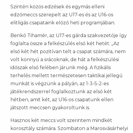
Szintén közös edzések és egymás elleni
edzőmeccs szerepelt az U17-es és az U16-os
elitligás csapataink előző heti programjában.
Benkó Tihamér, az U17-es gárda szakvezetője így
foglalta össze a felkészülés első két hetét: „Az
első két hét pozitívan telt a csapat számára, nem
volt könnyű a srácoknak, de hát a felkészülési
időszak első felében járunk még. A fizikális
terhelés mellett természetesen taktikai jellegű
munkát is végzünk a pályán, az 1-3-5-2-es
játékrendszerrel foglalkoztunk az első két
hétben, amit két, az U16-os csapatunk ellen
játszott meccsen gyakoroltunk is.
Hasznos két meccs volt szerintem mindkét
korosztály számára. Szombaton a Marosvásárhelyi