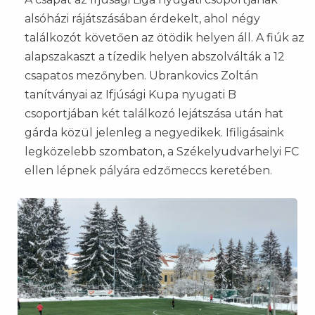
alsóházi rájátszásában érdekelt, ahol négy
találkozót követően az ötödik helyen áll. A fiúk az
alapszakaszt a tízedik helyen abszolválták a 12
csapatos mezőnyben. Ubrankovics Zoltán
tanítványai az Ifjúsági Kupa nyugati B
csoportjában két találkozó lejátszása után hat
gárda közül jelenleg a negyedikek. Ifiligásaink
legközelebb szombaton, a Székelyudvarhelyi FC
ellen lépnek pályára edzőmeccs keretében.