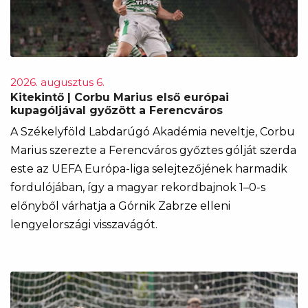
2026. augusztus 6.
Kitekintő | Corbu Marius első európai
kupagóljával győzött a Ferencváros
A Székelyföld Labdarúgó Akadémia neveltje, Corbu
Marius szerezte a Ferencváros győztes gólját szerda
este az UEFA Európa-liga selejtezőjének harmadik
fordulójában, így a magyar rekordbajnok 1–0-s
előnyből várhatja a Górnik Zabrze elleni
lengyelországi visszavágót.