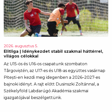
2026. augusztus 5.
Elitliga | Idénykezdet stabil szakmai háttérrel,
világos célokkal
Az U15-ös és U16-os csapatunk szombaton
Târgoviștén, az U17-es és U18-as együttes vasárnap
Pitești-en kezdi meg idegenben a 2026–2027-es
bajnoki idényt. A rajt előtt Dusinszki Zoltánnal, a
Székelyföld Labdarúgó Akadémia szakmai
igazgatójával beszélgettünk.