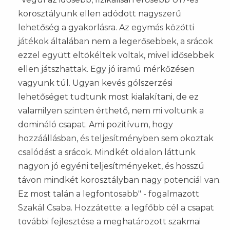
korosztályunk ellen adódott nagyszerű
lehetőség a gyakorlásra. Az egymás közötti
játékok általában nem a legerősebbek, a srácok
ezzel együtt eltökéltek voltak, mivel idősebbek
ellen játszhattak. Egy jó iramú mérkőzésen
vagyunk túl. Ugyan kevés gólszerzési
lehetőséget tudtunk most kialakítani, de ez
valamilyen szinten érthető, nem mi voltunk a
domináló csapat. Ami pozitívum, hogy
hozzáállásban, és teljesítményben sem okoztak
csalódást a srácok. Mindkét oldalon láttunk
nagyon jó egyéni teljesítményeket, és hosszú
távon mindkét korosztályban nagy potenciál van.
Ez most talán a legfontosabb" - fogalmazott
Szakál Csaba. Hozzátette: a legfőbb cél a csapat
további fejlesztése a meghatározott szakmai