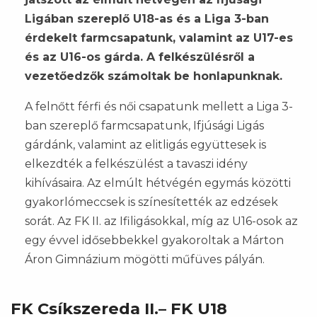
Ligában szereplő U18-as és a Liga 3-ban
érdekelt farmcsapatunk, valamint az U17-es
és az U16-os gárda. A felkészülésről a
vezetőedzők számoltak be honlapunknak.
A felnőtt férfi és női csapatunk mellett a Liga 3-
ban szereplő farmcsapatunk, Ifjúsági Ligás
gárdánk, valamint az elitligás együttesek is
elkezdték a felkészülést a tavaszi idény
kihívásaira. Az elmúlt hétvégén egymás közötti
gyakorlómeccsek is színesítették az edzések
sorát. Az FK II. az Ifiligásokkal, míg az U16-osok az
egy évvel idősebbekkel gyakoroltak a Márton
Áron Gimnázium mögötti műfüves pályán.
FK Csíkszereda II.– FK U18