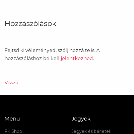
Hozzászólások
Fejtsd ki véleményed, szólj hozzá te is. A
hozzászóláshoz be kell
jelentkezned
.
Vissza
Menü
Jegyek
FK Shop
Jegyek és bérletek