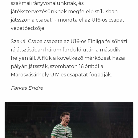
szakmai irányvonalunknak, és
játékszervezésünknek megfelelő stílusban
játsszon a csapat" - mondta el az U16-os csapat
vezetőedzője
Szakál Csaba csapata az U16-os Elitliga felsőházi
rájátszásában három forduló után a második
helyen áll. A fiúk a következő mérkőzést hazai
pályán játsszák, szombaton 16 órától a
Marosvásárhely U17-es csapatát fogadják.
Farkas Endre