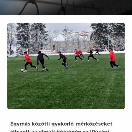
Egymás közötti gyakorló-mérkőzéseket
játszott az elmúlt hétvégén az Ifjúsági