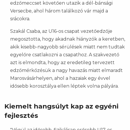
edzőmeccset követően utazik a dél-bánsági
Versecbe, ahol három találkozó vár majd a
srácokra.
Szakál Csaba, az U16-os csapat vezetőedzője
megosztotta, hogy akadnak hiányzók a keretben,
akik kisebb-nagyobb sérülések miatt nem tudtak
egyelőre csatlakozni a csapathoz. A szakvezető
azt is elmondta, hogy az eredetileg tervezett
edzőmérkőzésük a nagy havazás miatt elmaradt
Marosvásárhelyen, ahol a hazaiak egy évvel
idősebb korosztálya ellen léptek volna pályára.
Kiemelt hangsúlyt kap az egyéni
fejlesztés
"Végül az idősebb, fizikálisan erősebb U17-es