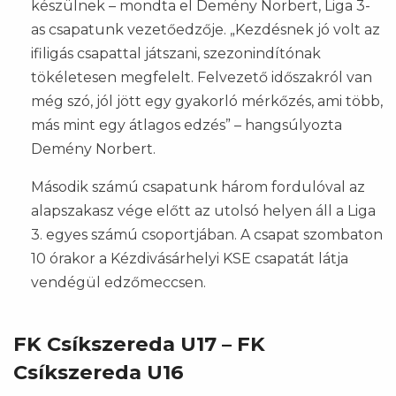
készülnek – mondta el Demény Norbert, Liga 3-
as csapatunk vezetőedzője. „Kezdésnek jó volt az
ifiligás csapattal játszani, szezonindítónak
tökéletesen megfelelt. Felvezető időszakról van
még szó, jól jött egy gyakorló mérkőzés, ami több,
más mint egy átlagos edzés” – hangsúlyozta
Demény Norbert.
Második számú csapatunk három fordulóval az
alapszakasz vége előtt az utolsó helyen áll a Liga
3. egyes számú csoportjában. A csapat szombaton
10 órakor a Kézdivásárhelyi KSE csapatát látja
vendégül edzőmeccsen.
FK Csíkszereda U17 – FK
Csíkszereda U16