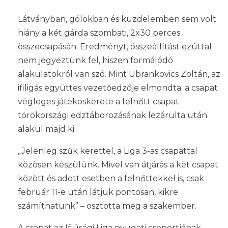
Látványban, gólokban és küzdelemben sem volt
hiány a két gárda szombati, 2x30 perces
összecsapásán. Eredményt, összeállítást ezúttal
nem jegyeztünk fel, hiszen formálódó
alakulatokról van szó. Mint Ubrankovics Zoltán, az
ifiligás együttes vezetőedzője elmondta: a csapat
végleges játékoskerete a felnőtt csapat
törökországi edztáborozásának lezárulta után
alakul majd ki.
„Jelenleg szűk kerettel, a Liga 3-as csapattal
közösen készülünk. Mivel van átjárás a két csapat
között és adott esetben a felnőttekkel is, csak
február 11-e után látjuk pontosan, kikre
számíthatunk” – osztotta meg a szakember.
A csapat az Ifjúsági Liga nyugati csoportjának