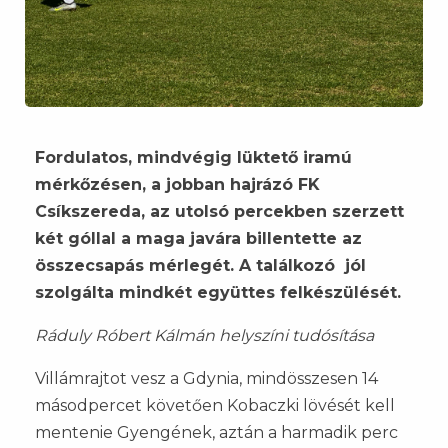
Fordulatos, mindvégig lüktető iramú
mérkőzésen, a jobban hajrázó FK
Csíkszereda, az utolsó percekben szerzett
két góllal a maga javára billentette az
összecsapás mérlegét. A találkozó jól
szolgálta mindkét együttes felkészülését.
Ráduly Róbert Kálmán helyszíni tudósítása
Villámrajtot vesz a Gdynia, mindösszesen 14
másodpercet követően Kobaczki lövését kell
mentenie Gyengének, aztán a harmadik perc