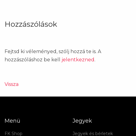
Hozzászólások
Fejtsd ki véleményed, szólj hozzá te is. A
hozzászóláshoz be kell
jelentkezned
.
Vissza
Menü
Jegyek
FK Shop
Jegyek és bérletek