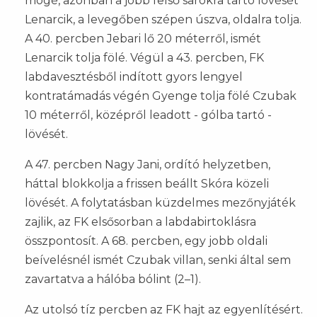
mögé, azonban a jobb felső sarokra tartó lövését
Lenarcik, a levegőben szépen úszva, oldalra tolja.
A 40. percben Jebari lő 20 méterről, ismét
Lenarcik tolja fölé. Végül a 43. percben, FK
labdavesztésből indított gyors lengyel
kontratámadás végén Gyenge tolja fölé Czubak
10 méterről, középről leadott - gólba tartó -
lövését.
A 47. percben Nagy Jani, ordító helyzetben,
háttal blokkolja a frissen beállt Skóra közeli
lövését. A folytatásban küzdelmes mezőnyjáték
zajlik, az FK elsősorban a labdabirtoklásra
összpontosít. A 68. percben, egy jobb oldali
beívelésnél ismét Czubak villan, senki által sem
zavartatva a hálóba bólint (2–1).
Az utolsó tíz percben az FK hajt az egyenlítésért.