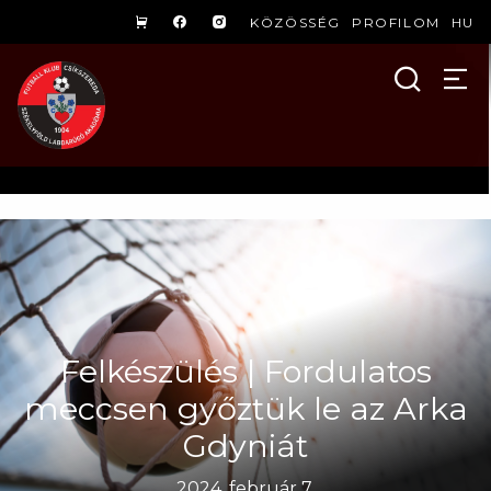
KÖZÖSSÉG
PROFILOM
HU
Felkészülés | Fordulatos
meccsen győztük le az Arka
Gdyniát
2024. február 7.