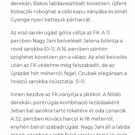
derekán, Bakos labdavesztését követően, újfent
Kobaczki roboghat a csíki kapu irányába és ismét
Gyenge nyeri kettejük párharcát.
Az első sarokrúgást gólra váltja az FK. A 11.
percben Nagy Jani beívelését Jelena bólintja a
rövid sarokba (0–1). A 16. percben szintén
szögletet követően jön a válasz. Az első beívelés
után az FK védelme még felszabadít, de az
újrázást hét méterről, fejjel, Czubak elegánsan a
hosszú sarokba csúsztatja (1–1).
Innen kezdve az FK irányítja a játékot. A félidő
derekán, pontrúgás kombinació lezárásaként
Jebari bal sarokra tartó löketére ér oda Lenarcik.
A 32. percben Kovács harcol ki 18 méterről,
enyhén balról szabadrúgást. Nagy Jani áll a labda