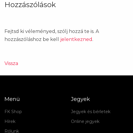
Hozzászólások
Fejtsd ki véleményed, szólj hozzá te is. A
hozzászóláshoz be kell
jelentkezned
.
Vissza
Menü
Jegyek
FK Shop
Jegyek és bérletek
Hírek
Online jegyek
Rólunk