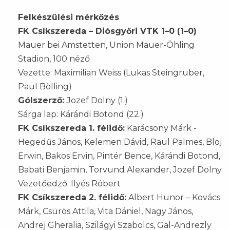
Felkészülési mérkőzés
FK Csíkszereda – Diósgyőri VTK 1–0 (1–0)
Mauer bei Amstetten, Union Mauer-Öhling
Stadion, 100 néző
Vezette: Maximilian Weiss (Lukas Steingruber,
Paul Bölling)
Gólszerző:
Jozef Dolny (1.)
Sárga lap: Kárándi Botond (22.)
FK Csíkszereda 1. félidő:
Karácsony Márk -
Hegedűs János, Kelemen Dávid, Raul Palmes, Bloj
Erwin, Bakos Ervin, Pintér Bence, Kárándi Botond,
Babati Benjamin, Torvund Alexander, Jozef Dolny
Vezetőedző: Ilyés Róbert
FK Csíkszereda 2. félidő:
Albert Hunor – Kovács
Márk, Csürös Attila, Vita Dániel, Nagy János,
Andrej Gheralia, Szilágyi Szabolcs, Gal-Andrezly