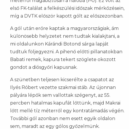
méterről magabiztosan a hálóba (1–0). Ez volt az
első FK-találat a felkészülési időszak mérkőzésein,
míg a DVTK először kapott gólt az előszezonban.
A gól után erőre kaptak a magyarországiak, ám
különösebb helyzetet nem tudtak kialakjtani, a
mi oldalunkon Kárándi Botond sárga lapját
tudtuk följegyezni. A pihenő előtti pillanatokban
Babati remek, kapura tekert szöglete okozott
gondot a diósgyőri kapusnak.
A szünetben teljesen kicserélte a csapatot az
Ilyés Róbert vezette szakmai stáb. Az újonnan
pályára lépők sem vallottak szégenyt, az 55.
percben hatalmas kapufát lőttünk, majd Makrai
lőtt mellé tíz méterről egy kontratámadás végén.
További gól azonban nem esett egyik oldalon
sem, maradt az egy gólos győzelmünk.