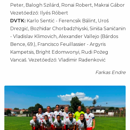
Peter, Balogh Szilárd, Ronai Robert, Makrai Gábor
Vezetőedző: Ilyés Róbert
DVTK:
Karlo Sentić - Ferencsik Bálint, Uroš
Drezgić, Bozhidar Chorbadzhiyski, Siniša Saničanin
- Vladislav Klimovich, Alexander Vallejo (Bárdos
Bence, 69.), Francisco Feuillassier - Argyris
Kampetsis, Bright Edomwonyi, Rudi Požeg
Vancaš. Vezetőedző: Vladimir Radenković
Farkas Endre