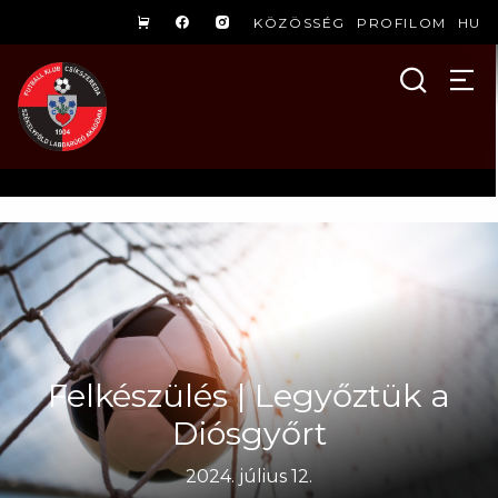
KÖZÖSSÉG
PROFILOM
HU
Felkészülés | Legyőztük a
Diósgyőrt
2024. július 12.