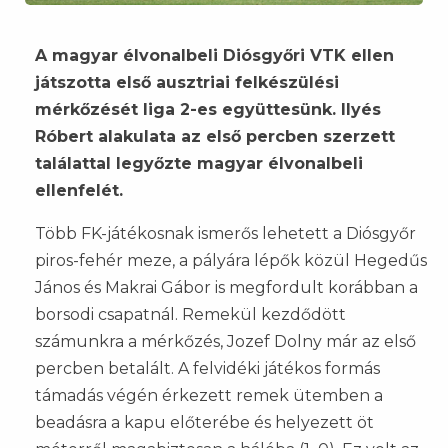
A magyar élvonalbeli Diósgyőri VTK ellen
játszotta első ausztriai felkészülési
mérkőzését liga 2-es együttesünk. Ilyés
Róbert alakulata az első percben szerzett
találattal legyőzte magyar élvonalbeli
ellenfelét.
Több FK-játékosnak ismerős lehetett a Diósgyőr
piros-fehér meze, a pályára lépők közül Hegedűs
János és Makrai Gábor is megfordult korábban a
borsodi csapatnál. Remekül kezdődött
számunkra a mérkőzés, Jozef Dolny már az első
percben betalált. A felvidéki játékos formás
támadás végén érkezett remek ütemben a
beadásra a kapu előterébe és helyezett öt