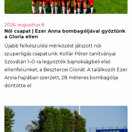
2026. augusztus 8.
Női csapat | Ezer Anna bombagóljával győztünk
a Gloria ellen
Újabb felkészülési mérkőzést játszott női
szuperligás csapatunk: Kollár Péter tanítványai
Szovátán 1–0-ra legyőzték bajnokságbeli első
ellenfelünket, a Besztercei Gloriát. A találkozót Ezer
Anna hajrában szerzett, 28 méteres bombagólja
döntötte el.