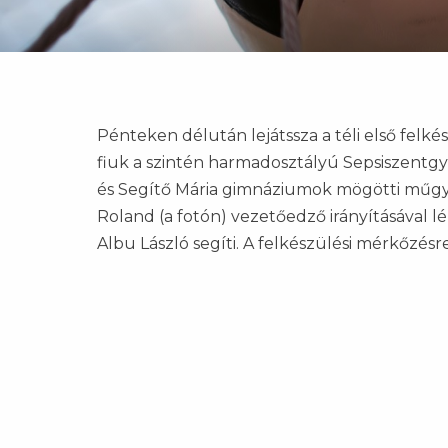
Pénteken délután lejátssza a téli első felkés
fiuk a szintén harmadosztályú Sepsiszentgyö
és Segítő Mária gimnáziumok mögötti műgyep
Roland (a fotón) vezetőedző irányításával l
Albu László segíti. A felkészülési mérkőzés