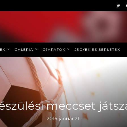
REK
GALÉRIA
CSAPATOK
JEGYEK ÉS BÉRLETEK
észülési meccset játs
2016. január 21.