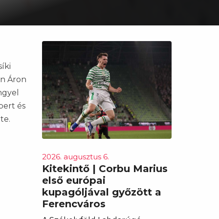
íki
on Áron
ngyel
bert és
te.
2026. augusztus 6.
Kitekintő | Corbu Marius
első európai
kupagóljával győzött a
Ferencváros