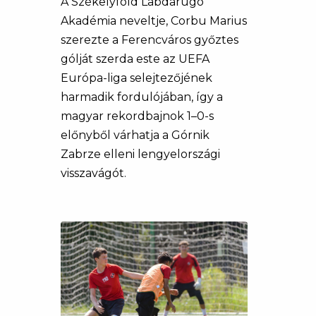
A Székelyföld Labdarúgó
Akadémia neveltje, Corbu Marius
szerezte a Ferencváros győztes
gólját szerda este az UEFA
Európa-liga selejtezőjének
harmadik fordulójában, így a
magyar rekordbajnok 1–0-s
előnyből várhatja a Górnik
Zabrze elleni lengyelországi
visszavágót.