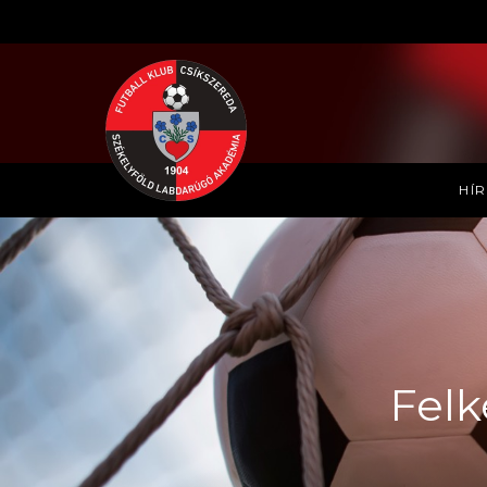
HÍ
Felk