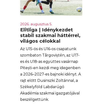
2026. augusztus 5.
Elitliga | Idénykezdet
stabil szakmai háttérrel,
világos célokkal
Az U15-ös és U16-os csapatunk
szombaton Târgoviștén, az U17-
es és U18-as együttes vasárnap
Pitești-en kezdi meg idegenben
a 2026–2027-es bajnoki idényt. A
rajt előtt Dusinszki Zoltánnal, a
Székelyföld Labdarúgó
Akadémia szakmai igazgatójával
beszélgettünk.