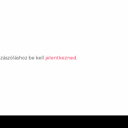
ozzászóláshoz be kell
jelentkezned
.