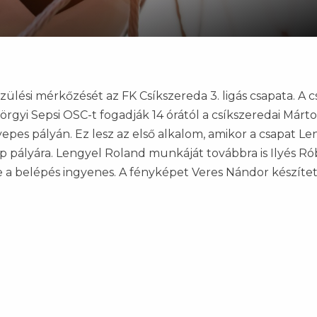
zülési mérkőzését az FK Csíkszereda 3. ligás csapata. A cs
rgyi Sepsi OSC-t fogadják 14 órától a csíkszeredai Márt
es pályán. Ez lesz az első alkalom, amikor a csapat Le
ép pályára. Lengyel Roland munkáját továbbra is Ilyés Ró
re a belépés ingyenes. A fényképet Veres Nándor készítet