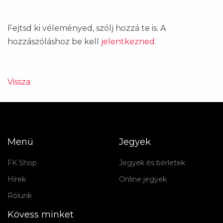
Fejtsd ki véleményed, szólj hozzá te is. A
hozzászóláshoz be kell
jelentkezned
.
Vissza
Menü
Jegyek
FK Shop
Jegyek és bérletek
Hírek
Online jegyek
Rólunk
Kövess minket