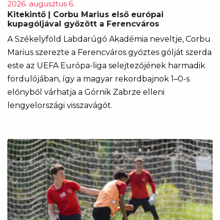
2026. augusztus 6.
Kitekintő | Corbu Marius első európai
kupagóljával győzött a Ferencváros
A Székelyföld Labdarúgó Akadémia neveltje, Corbu
Marius szerezte a Ferencváros győztes gólját szerda
este az UEFA Európa-liga selejtezőjének harmadik
fordulójában, így a magyar rekordbajnok 1–0-s
előnyből várhatja a Górnik Zabrze elleni
lengyelországi visszavágót.