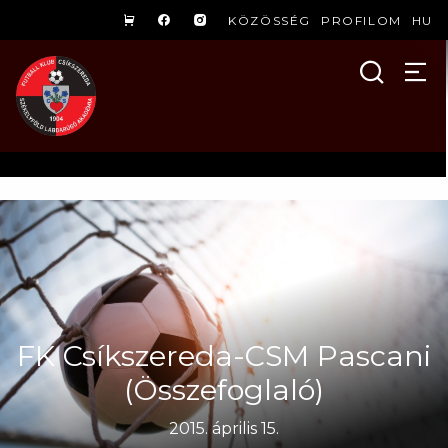
KÖZÖSSÉG
PROFILOM
HU
FK Csíkszereda-CSM Pascani
(Összefoglaló)
2015. április 15.