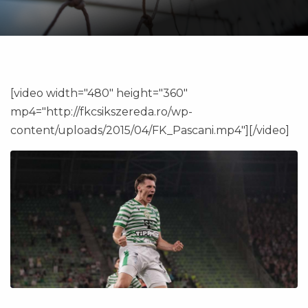
[video width="480" height="360"
mp4="http://fkcsikszereda.ro/wp-
content/uploads/2015/04/FK_Pascani.mp4"][/video]