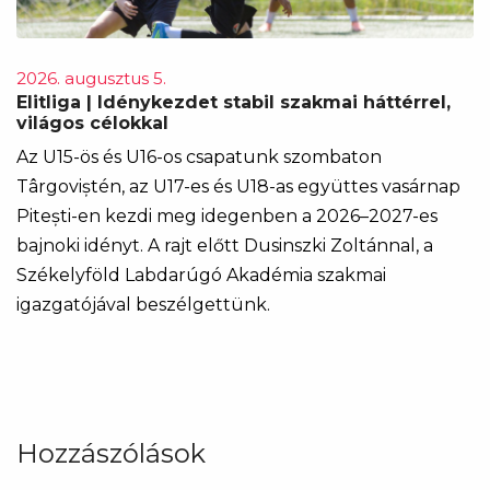
2026. augusztus 5.
Elitliga | Idénykezdet stabil szakmai háttérrel,
világos célokkal
Az U15-ös és U16-os csapatunk szombaton
Târgoviștén, az U17-es és U18-as együttes vasárnap
Pitești-en kezdi meg idegenben a 2026–2027-es
bajnoki idényt. A rajt előtt Dusinszki Zoltánnal, a
Székelyföld Labdarúgó Akadémia szakmai
igazgatójával beszélgettünk.
Hozzászólások