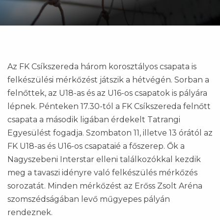
Az FK Csíkszereda három korosztályos csapata is
felkészülési mérkőzést játszik a hétvégén. Sorban a
felnőttek, az U18-as és az U16-os csapatok is pályára
lépnek. Pénteken 17.30-tól a FK Csíkszereda felnőtt
csapata a második ligában érdekelt Tatrangi
Egyesülést fogadja. Szombaton 11, illetve 13 órától az
FK U18-as és U16-os csapataié a főszerep. Ők a
Nagyszebeni Interstar elleni találkozókkal kezdik
meg a tavaszi idényre való felkészülés mérkőzés
sorozatát. Minden mérkőzést az Erőss Zsolt Aréna
szomszédságában levő műgyepes pályán
rendeznek.