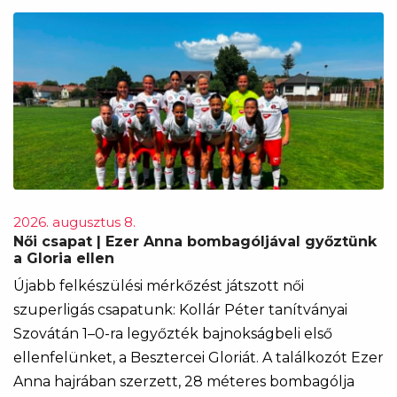
2026. augusztus 8.
Női csapat | Ezer Anna bombagóljával győztünk
a Gloria ellen
Újabb felkészülési mérkőzést játszott női
szuperligás csapatunk: Kollár Péter tanítványai
Szovátán 1–0-ra legyőzték bajnokságbeli első
ellenfelünket, a Besztercei Gloriát. A találkozót Ezer
Anna hajrában szerzett, 28 méteres bombagólja