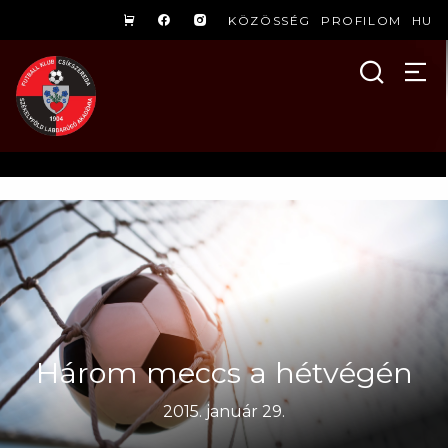
KÖZÖSSÉG
PROFILOM
HU
Három meccs a hétvégén
2015. január 29.