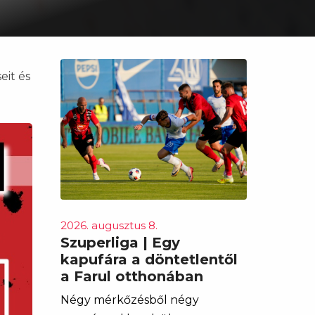
eit és
2026. augusztus 8.
Szuperliga | Egy
kapufára a döntetlentől
a Farul otthonában
Négy mérkőzésből négy