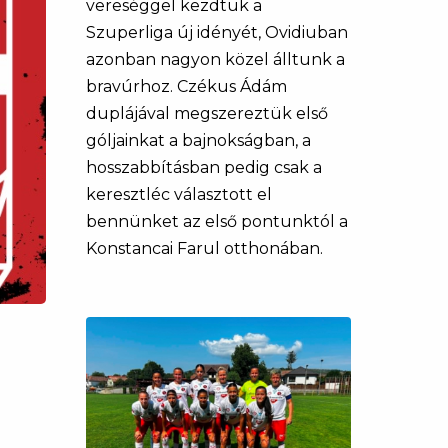
vereséggel kezdtük a
Szuperliga új idényét, Ovidiuban
azonban nagyon közel álltunk a
bravúrhoz. Czékus Ádám
duplájával megszereztük első
góljainkat a bajnokságban, a
hosszabbításban pedig csak a
keresztléc választott el
bennünket az első pontunktól a
Konstancai Farul otthonában.