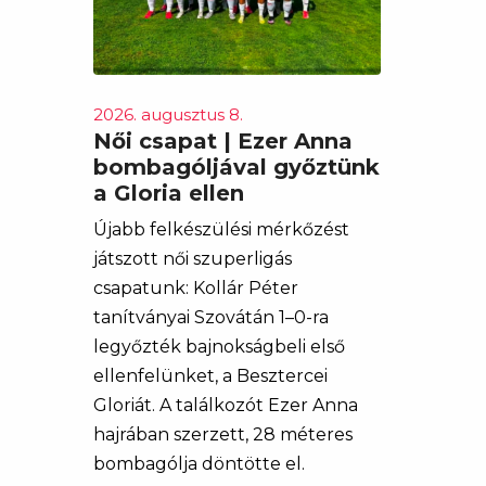
2026. augusztus 8.
Női csapat | Ezer Anna
bombagóljával győztünk
a Gloria ellen
Újabb felkészülési mérkőzést
játszott női szuperligás
csapatunk: Kollár Péter
tanítványai Szovátán 1–0-ra
legyőzték bajnokságbeli első
ellenfelünket, a Besztercei
Gloriát. A találkozót Ezer Anna
hajrában szerzett, 28 méteres
bombagólja döntötte el.