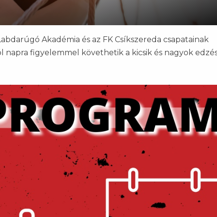
Labdarúgó Akadémia és az FK Csíkszereda csapatainak
l napra figyelemmel követhetik a kicsik és nagyok edzés