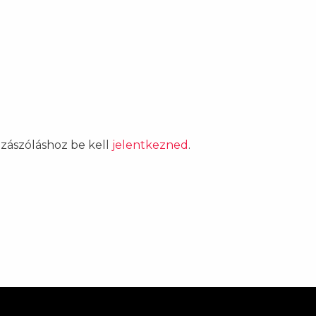
ozzászóláshoz be kell
jelentkezned
.