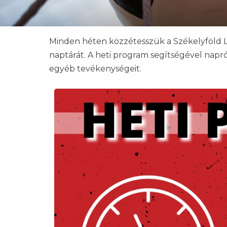
Minden héten közzétesszük a Székelyföld 
naptárát. A heti program segítségével napró
egyéb tevékenységeit.