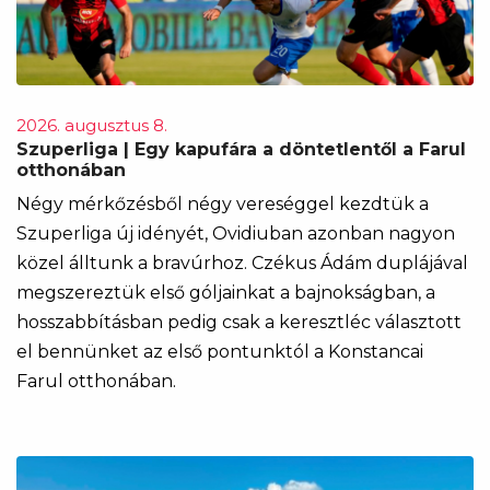
2026. augusztus 8.
Szuperliga | Egy kapufára a döntetlentől a Farul
otthonában
Négy mérkőzésből négy vereséggel kezdtük a
Szuperliga új idényét, Ovidiuban azonban nagyon
közel álltunk a bravúrhoz. Czékus Ádám duplájával
megszereztük első góljainkat a bajnokságban, a
hosszabbításban pedig csak a keresztléc választott
el bennünket az első pontunktól a Konstancai
Farul otthonában.