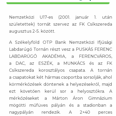
Nemzetközi U17-es (2001. január 1. után
születettek) tornát szervez az FK Csíkszereda
augusztus 2-5. között.
A Székelyföld OTP Bank Nemzetközi Ifjúsági
Labdarúgó Tornán részt vesz a PUSKÁS FERENC
LABDARÚGÓ AKADÉMIA, a FERENCVÁROS,
a DAC, az ESZÉK, a MUNKÁCS és az FK
Csíkszereda korosztályos csapata. A tornán
a csapatokat két hármas csoportba sorsolják, ahol
körmérkőzések döntenek a helyezésekről, majd
ezt követően kerül sor a helyosztókra. A
mérkőzéseket a Márton Áron Gimnázium
mögötti műfüves pályán és a stadionban a
nagypályán rendezik. A 2×40 perces