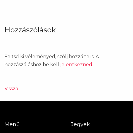
Hozzászólások
Fejtsd ki véleményed, szólj hozzá te is. A
hozzászóláshoz be kell
jelentkezned
.
Vissza
Menü
Jegyek