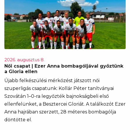
2026. augusztus 8.
Női csapat | Ezer Anna bombagóljával győztünk
a Gloria ellen
Újabb felkészülési mérkőzést játszott női
szuperligás csapatunk: Kollár Péter tanítványai
Szovátán 1–0-ra legyőzték bajnokságbeli első
ellenfelünket, a Besztercei Gloriát. A találkozót Ezer
Anna hajrában szerzett, 28 méteres bombagólja
döntötte el.