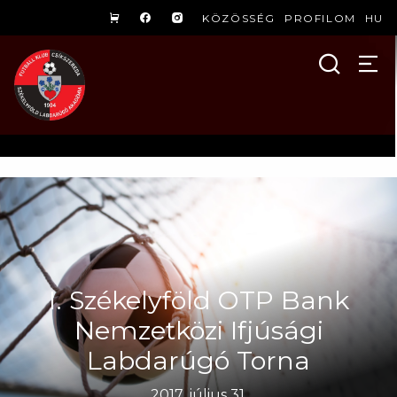
KÖZÖSSÉG
PROFILOM
HU
I. Székelyföld OTP Bank
Nemzetközi Ifjúsági
Labdarúgó Torna
2017. július 31.