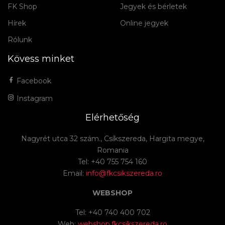
FK Shop
Jegyek és bérletek
Hírek
Online jegyek
Rólunk
Kövess minket
Facebook
Instagram
Elérhetőség
Nagyrét utca 32 szám., Csíkszereda, Hargita megye,
Romania
Tel: +40 755 754 160
Email:
info@fkcsikszereda.ro
WEBSHOP
Tel: +40 740 400 702
Web:
webshop.fkcsikszereda.ro