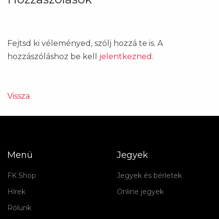
Fejtsd ki véleményed, szólj hozzá te is. A
hozzászóláshoz be kell
jelentkezned
.
Vissza
Menü
Jegyek
FK Shop
Jegyek és bérletek
Hírek
Online jegyek
Rólunk