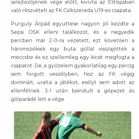
selejtezőjének vége előtt, kivívta az Elitligában
való részvételt az FK Csíkszereda U19-es csapata.
Purguly Árpád együttese nagyon jól kezdte a
Sepsi OSK elleni találkozót, és a negyedik
percben már 2-0-ra vezetett, ezt követően a
háromszékiek egy buta góllal visszajöttek a
meccsbe és ez szellemileg egy kicsit megfogta a
csapatot. De, a győzelem gyakorlatilag egy percig
sem forgott veszélyben, hisz az FK végig
dominált, uralta a játékot, esélyt sem adott az
ellenfélnek. 3-1 után beindult a gépezet és
gólparádé lett a vége.