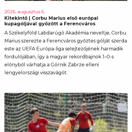
2026. augusztus 6.
Kitekintő | Corbu Marius első európai
kupagóljával győzött a Ferencváros
A Székelyföld Labdarúgó Akadémia neveltje, Corbu
Marius szerezte a Ferencváros győztes gólját szerda
este az UEFA Európa-liga selejtezőjének harmadik
fordulójában, így a magyar rekordbajnok 1–0-s
előnyből várhatja a Górnik Zabrze elleni
lengyelországi visszavágót.