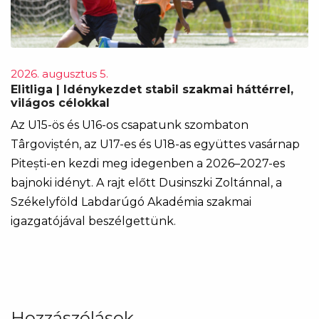
2026. augusztus 5.
Elitliga | Idénykezdet stabil szakmai háttérrel,
világos célokkal
Az U15-ös és U16-os csapatunk szombaton
Târgoviștén, az U17-es és U18-as együttes vasárnap
Pitești-en kezdi meg idegenben a 2026–2027-es
bajnoki idényt. A rajt előtt Dusinszki Zoltánnal, a
Székelyföld Labdarúgó Akadémia szakmai
igazgatójával beszélgettünk.
Hozzászólások