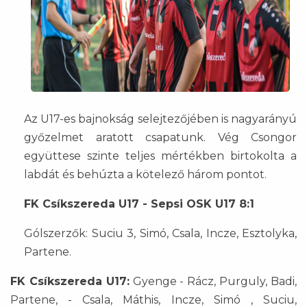
Az U17-es bajnokság selejtezőjében is nagyarányú
győzelmet aratott csapatunk. Vég Csongor
együttese szinte teljes mértékben birtokolta a
labdát és behúzta a kötelező három pontot.
FK Csíkszereda U17 - Sepsi OSK U17 8:1
Gólszerzők: Suciu 3, Simó, Csala, Incze, Esztolyka,
Partene.
FK Csíkszereda U17:
Gyenge - Rácz, Purguly, Badi,
Partene, - Csala, Máthis, Incze, Simó , Suciu,