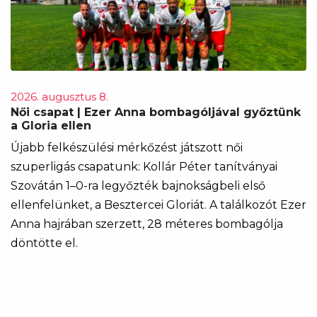
2026. augusztus 8.
Női csapat | Ezer Anna bombagóljával győztünk
a Gloria ellen
Újabb felkészülési mérkőzést játszott női
szuperligás csapatunk: Kollár Péter tanítványai
Szovátán 1–0-ra legyőzték bajnokságbeli első
ellenfelünket, a Besztercei Gloriát. A találkozót Ezer
Anna hajrában szerzett, 28 méteres bombagólja
döntötte el.