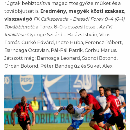
rúgtak bebiztosítva magabiztos győzelmüket és a
továbbjutsát is.
Eredmény, megyék közti szakasz,
visszavágó
FK Csíkszereda – Brassói Forex 0–4 (0–1).
Továbbjutott:
a Forex 8–0-s összesítéssel.
Az FK
felállítása:
Gyenge Szilárd – Balázs István, Vitos
Tamás, Curkó Edvárd, Incze Huba, Ferencz Róbert,
Barnoaga Octavian, Pál-Pál Patrik, Corbu Marius.
Játszott még: Barnoaga Leonard, Szondi Botond,
Orbán Botond, Péter Bendegúz és Süket Alex.