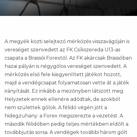
A megyék közti selejtező mérkőzés visszavágóján is
vereséget szenvedett az FK Csíkszereda U13-as
csapata a Brassói Forextől. Az FK akárcsak Brassóban
hazai pályán is négygólos vereséget szenvedett. A
mérkőzés első fele kiegyenlített játékot hozott,
majd a vendégcsapat folyamatosan vette át a játék
irányítását. Ez inkább a mezőnyben látszott meg.
Helyzetek ennek ellenére adódtak, de azokból
nem születtek gólok. A félidő végén jött a
hidegzuhany: a Forex megszerezte a vezetést. A
második félidőben pedig teljes mértékben eldőlt a
továbbjutás sorsa. A vendégek további három gólt