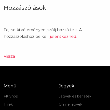
Hozzászólások
Fejtsd ki véleményed, szólj hozzá te is. A
hozzászóláshoz be kell
jelentkezned
.
Vissza
Menü
Jegyek
FK Shop
Jegyek és bérletek
Hírek
Online jegyek