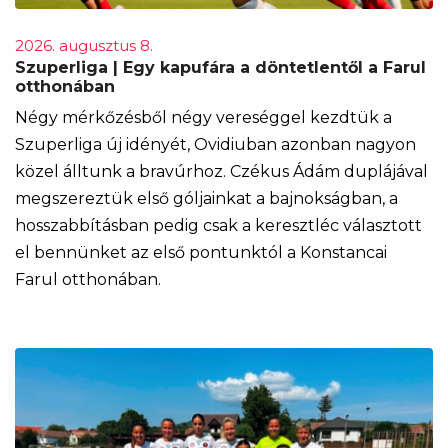
2026. augusztus 8.
Szuperliga | Egy kapufára a döntetlentől a Farul
otthonában
Négy mérkőzésből négy vereséggel kezdtük a
Szuperliga új idényét, Ovidiuban azonban nagyon
közel álltunk a bravúrhoz. Czékus Ádám duplájával
megszereztük első góljainkat a bajnokságban, a
hosszabbításban pedig csak a keresztléc választott
el bennünket az első pontunktól a Konstancai
Farul otthonában.