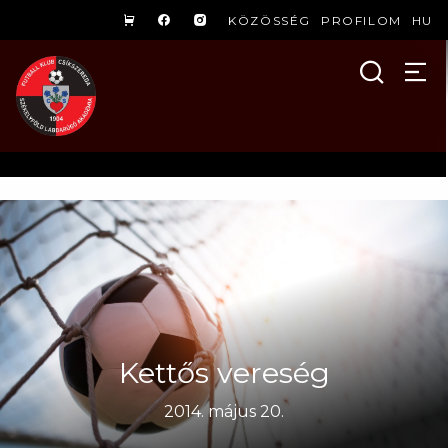
KÖZÖSSÉG
PROFILOM
HU
Kettős vereség
2014. május 20.