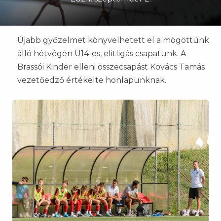
Újabb győzelmet könyvelhetett el a mögöttünk
álló hétvégén U14-es, elitligás csapatunk. A
Brassói Kinder elleni összecsapást Kovács Tamás
vezetőedző értékelte honlapunknak.