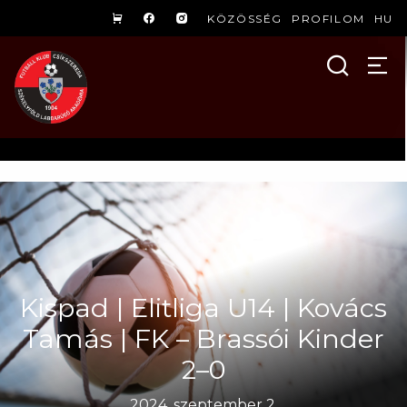
KÖZÖSSÉG
PROFILOM
HU
Kispad | Elitliga U14 | Kovács
Tamás | FK – Brassói Kinder
2–0
2024. szeptember 2.