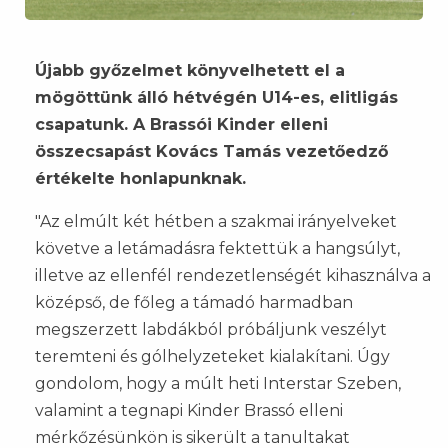
Újabb győzelmet könyvelhetett el a
mögöttünk álló hétvégén U14-es, elitligás
csapatunk. A Brassói Kinder elleni
összecsapást Kovács Tamás vezetőedző
értékelte honlapunknak.
"Az elmúlt két hétben a szakmai irányelveket
követve a letámadásra fektettük a hangsúlyt,
illetve az ellenfél rendezetlenségét kihasználva a
középső, de főleg a támadó harmadban
megszerzett labdákból próbáljunk veszélyt
teremteni és gólhelyzeteket kialakítani. Úgy
gondolom, hogy a múlt heti Interstar Szeben,
valamint a tegnapi Kinder Brassó elleni
mérkőzésünkön is sikerült a tanultakat