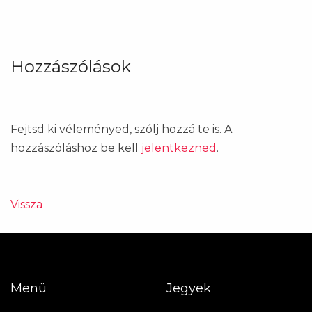
Hozzászólások
Fejtsd ki véleményed, szólj hozzá te is. A
hozzászóláshoz be kell
jelentkezned
.
Vissza
Menü
Jegyek