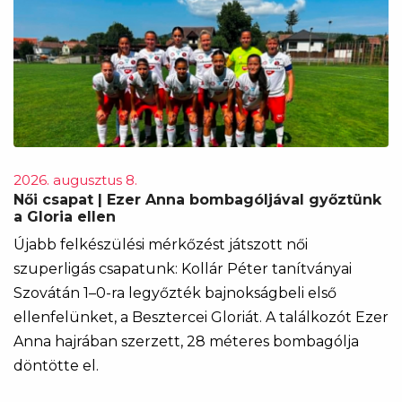
2026. augusztus 8.
Női csapat | Ezer Anna bombagóljával győztünk
a Gloria ellen
Újabb felkészülési mérkőzést játszott női
szuperligás csapatunk: Kollár Péter tanítványai
Szovátán 1–0-ra legyőzték bajnokságbeli első
ellenfelünket, a Besztercei Gloriát. A találkozót Ezer
Anna hajrában szerzett, 28 méteres bombagólja
döntötte el.