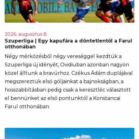
2026. augusztus 8.
Szuperliga | Egy kapufára a döntetlentől a Farul
otthonában
Négy mérkőzésből négy vereséggel kezdtük a
Szuperliga új idényét, Ovidiuban azonban nagyon
közel álltunk a bravúrhoz. Czékus Ádám duplájával
megszereztük első góljainkat a bajnokságban, a
hosszabbításban pedig csak a keresztléc választott
el bennünket az első pontunktól a Konstancai
Farul otthonában.