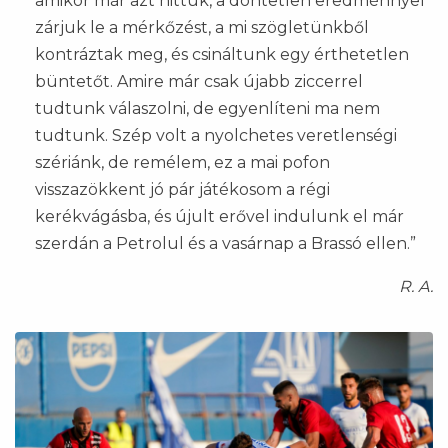
amikor már azt hittük, a döntetlen eredménnyel
zárjuk le a mérkőzést, a mi szögletünkből
kontráztak meg, és csináltunk egy érthetetlen
büntetőt. Amire már csak újabb ziccerrel
tudtunk válaszolni, de egyenlíteni ma nem
tudtunk. Szép volt a nyolchetes veretlenségi
szériánk, de remélem, ez a mai pofon
visszazökkent jó pár játékosom a régi
kerékvágásba, és újult erővel indulunk el már
szerdán a Petrolul és a vasárnap a Brassó ellen.”
R. A.