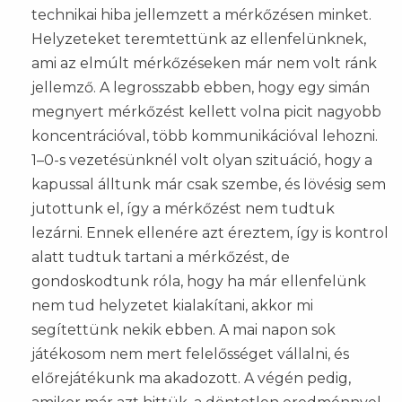
technikai hiba jellemzett a mérkőzésen minket.
Helyzeteket teremtettünk az ellenfelünknek,
ami az elmúlt mérkőzéseken már nem volt ránk
jellemző. A legrosszabb ebben, hogy egy simán
megnyert mérkőzést kellett volna picit nagyobb
koncentrációval, több kommunikációval lehozni.
1–0-s vezetésünknél volt olyan szituáció, hogy a
kapussal álltunk már csak szembe, és lövésig sem
jutottunk el, így a mérkőzést nem tudtuk
lezárni. Ennek ellenére azt éreztem, így is kontrol
alatt tudtuk tartani a mérkőzést, de
gondoskodtunk róla, hogy ha már ellenfelünk
nem tud helyzetet kialakítani, akkor mi
segítettünk nekik ebben. A mai napon sok
játékosom nem mert felelősséget vállalni, és
előrejátékunk ma akadozott. A végén pedig,