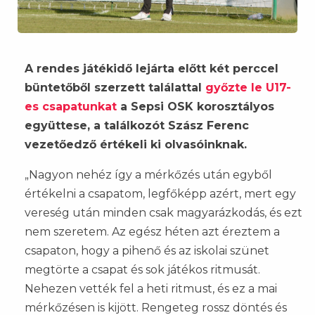
A rendes játékidő lejárta előtt két perccel
büntetőből szerzett találattal
győzte le U17-
es csapatunkat
a Sepsi OSK korosztályos
együttese, a találkozót Szász Ferenc
vezetőedző értékeli ki olvasóinknak.
„Nagyon nehéz így a mérkőzés után egyből
értékelni a csapatom, legfőképp azért, mert egy
vereség után minden csak magyarázkodás, és ezt
nem szeretem. Az egész héten azt éreztem a
csapaton, hogy a pihenő és az iskolai szünet
megtörte a csapat és sok játékos ritmusát.
Nehezen vették fel a heti ritmust, és ez a mai
mérkőzésen is kijött. Rengeteg rossz döntés és