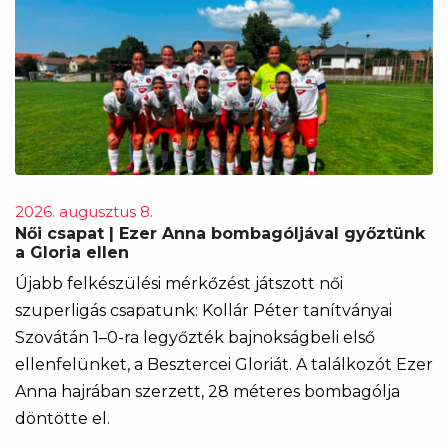
2026. augusztus 8.
Női csapat | Ezer Anna bombagóljával győztünk
a Gloria ellen
Újabb felkészülési mérkőzést játszott női
szuperligás csapatunk: Kollár Péter tanítványai
Szovátán 1–0-ra legyőzték bajnokságbeli első
ellenfelünket, a Besztercei Gloriát. A találkozót Ezer
Anna hajrában szerzett, 28 méteres bombagólja
döntötte el.