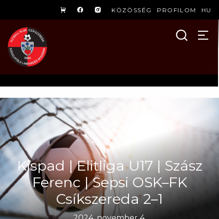
KÖZÖSSÉG
PROFILOM
HU
Kispad | Elitliga U17 | Szász
Ferenc | Sepsi OSK–FK
Csíkszereda 2–1
2024. november 4.