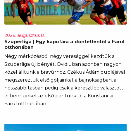
2026. augusztus 8.
Szuperliga | Egy kapufára a döntetlentől a Farul
otthonában
Négy mérkőzésből négy vereséggel kezdtük a
Szuperliga új idényét, Ovidiuban azonban nagyon
közel álltunk a bravúrhoz. Czékus Ádám duplájával
megszereztük első góljainkat a bajnokságban, a
hosszabbításban pedig csak a keresztléc választott
el bennünket az első pontunktól a Konstancai
Farul otthonában.