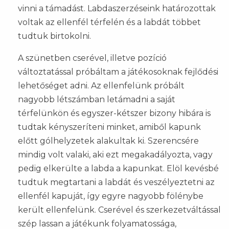
vinni a támadást. Labdaszerzéseink határozottak
voltak az ellenfél térfelén és a labdát többet
tudtuk birtokolni.
A szünetben cserével, illetve pozíció
változtatással próbáltam a játékosoknak fejlődési
lehetőséget adni. Az ellenfelünk próbált
nagyobb létszámban letámadni a saját
térfelünkön és egyszer-kétszer bizony hibára is
tudtak kényszeríteni minket, amiből kapunk
előtt gólhelyzetek alakultak ki. Szerencsére
mindig volt valaki, aki ezt megakadályozta, vagy
pedig elkerülte a labda a kapunkat. Elöl kevésbé
tudtuk megtartani a labdát és veszélyeztetni az
ellenfél kapuját, így egyre nagyobb fölénybe
került ellenfelünk. Cserével és szerkezetváltással
szép lassan a játékunk folyamatossága,