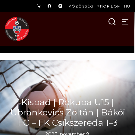
KÖZÖSSÉG
PROFILOM
HU
Kispad | Rokupa U15 |
Ubrankovics Zoltán | Bákói
FC – FK Csíkszereda 1–3
2023. november 9.