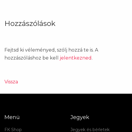
Hozzászólások
Fejtsd ki véleményed, szólj hozzá te is. A
hozzászóláshoz be kell
jelentkezned
.
Vissza
Menü
Jegyek
FK Shop
Jegyek és bérletek