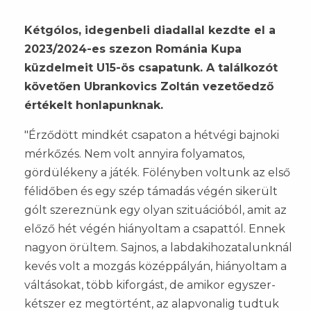
Kétgólos, idegenbeli diadallal kezdte el a
2023/2024-es szezon Románia Kupa
küzdelmeit U15-ös csapatunk. A találkozót
követően Ubrankovics Zoltán vezetőedző
értékelt honlapunknak.
"Érződött mindkét csapaton a hétvégi bajnoki
mérkőzés. Nem volt annyira folyamatos,
gördülékeny a játék. Fölényben voltunk az első
félidőben és egy szép támadás végén sikerült
gólt szereznünk egy olyan szituációból, amit az
előző hét végén hiányoltam a csapattól. Ennek
nagyon örültem. Sajnos, a labdakihozatalunknál
kevés volt a mozgás középpályán, hiányoltam a
váltásokat, több kiforgást, de amikor egyszer-
kétszer ez megtörtént, az alapvonalig tudtuk