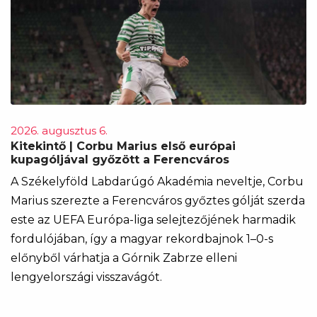
2026. augusztus 6.
Kitekintő | Corbu Marius első európai
kupagóljával győzött a Ferencváros
A Székelyföld Labdarúgó Akadémia neveltje, Corbu
Marius szerezte a Ferencváros győztes gólját szerda
este az UEFA Európa-liga selejtezőjének harmadik
fordulójában, így a magyar rekordbajnok 1–0-s
előnyből várhatja a Górnik Zabrze elleni
lengyelországi visszavágót.