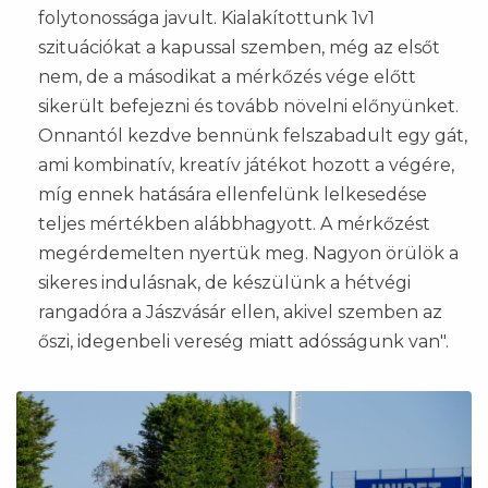
folytonossága javult. Kialakítottunk 1v1
szituációkat a kapussal szemben, még az elsőt
nem, de a másodikat a mérkőzés vége előtt
sikerült befejezni és tovább növelni előnyünket.
Onnantól kezdve bennünk felszabadult egy gát,
ami kombinatív, kreatív játékot hozott a végére,
míg ennek hatására ellenfelünk lelkesedése
teljes mértékben alábbhagyott. A mérkőzést
megérdemelten nyertük meg. Nagyon örülök a
sikeres indulásnak, de készülünk a hétvégi
rangadóra a Jászvásár ellen, akivel szemben az
őszi, idegenbeli vereség miatt adósságunk van".