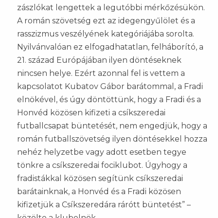
zászlókat lengettek a legutóbbi mérkőzésükön.
A román szövetség ezt az idegengyűlölet és a
rasszizmus veszélyének kategóriájába sorolta.
Nyilvánvalóan ez elfogadhatatlan, felháborító, a
21. század Európájában ilyen döntéseknek
nincsen helye. Ezért azonnal fel is vettem a
kapcsolatot Kubatov Gábor barátommal, a Fradi
elnökével, és úgy döntöttünk, hogy a Fradi és a
Honvéd közösen kifizeti a csíkszeredai
futballcsapat büntetését, nem engedjük, hogy a
román futballszövetség ilyen döntésekkel hozza
nehéz helyzetbe vagy adott esetben tegye
tönkre a csíkszeredai fociklubot. Úgyhogy a
fradistákkal közösen segítünk csíkszeredai
barátainknak, a Honvéd és a Fradi közösen
kifizetjük a Csíkszeredára rárótt büntetést” –
közölte a klubelnök.