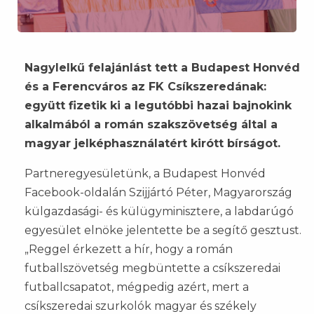
Nagylelkű felajánlást tett a Budapest Honvéd
és a Ferencváros az FK Csíkszeredának:
együtt fizetik ki a legutóbbi hazai bajnokink
alkalmából a román szakszövetség által a
magyar jelképhasználatért kirótt bírságot.
Partneregyesületünk, a Budapest Honvéd
Facebook-oldalán Szijjártó Péter, Magyarország
külgazdasági- és külügyminisztere, a labdarúgó
egyesület elnöke jelentette be a segítő gesztust.
„Reggel érkezett a hír, hogy a román
futballszövetség megbüntette a csíkszeredai
futballcsapatot, mégpedig azért, mert a
csíkszeredai szurkolók magyar és székely