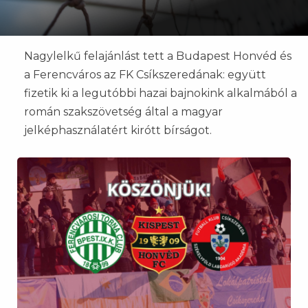
Nagylelkű felajánlást tett a Budapest Honvéd és
a Ferencváros az FK Csíkszeredának: együtt
fizetik ki a legutóbbi hazai bajnokink alkalmából a
román szakszövetség által a magyar
jelképhasználatért kirótt bírságot.