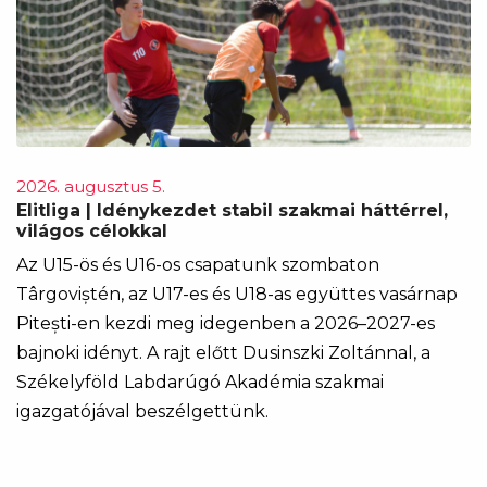
2026. augusztus 5.
Elitliga | Idénykezdet stabil szakmai háttérrel,
világos célokkal
Az U15-ös és U16-os csapatunk szombaton
Târgoviștén, az U17-es és U18-as együttes vasárnap
Pitești-en kezdi meg idegenben a 2026–2027-es
bajnoki idényt. A rajt előtt Dusinszki Zoltánnal, a
Székelyföld Labdarúgó Akadémia szakmai
igazgatójával beszélgettünk.