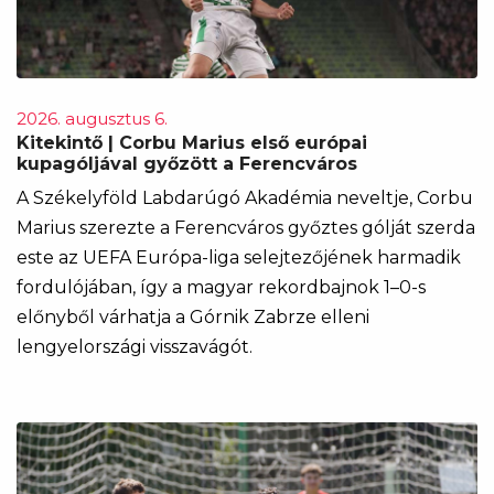
2026. augusztus 6.
Kitekintő | Corbu Marius első európai
kupagóljával győzött a Ferencváros
A Székelyföld Labdarúgó Akadémia neveltje, Corbu
Marius szerezte a Ferencváros győztes gólját szerda
este az UEFA Európa-liga selejtezőjének harmadik
fordulójában, így a magyar rekordbajnok 1–0-s
előnyből várhatja a Górnik Zabrze elleni
lengyelországi visszavágót.