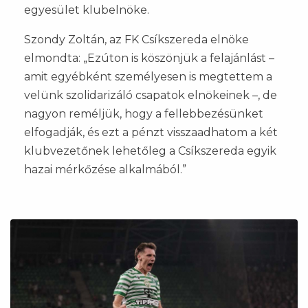
egyesület klubelnöke.
Szondy Zoltán, az FK Csíkszereda elnöke
elmondta: „Ezúton is köszönjük a felajánlást –
amit egyébként személyesen is megtettem a
velünk szolidarizáló csapatok elnökeinek –, de
nagyon reméljük, hogy a fellebbezésünket
elfogadják, és ezt a pénzt visszaadhatom a két
klubvezetőnek lehetőleg a Csíkszereda egyik
hazai mérkőzése alkalmából.”