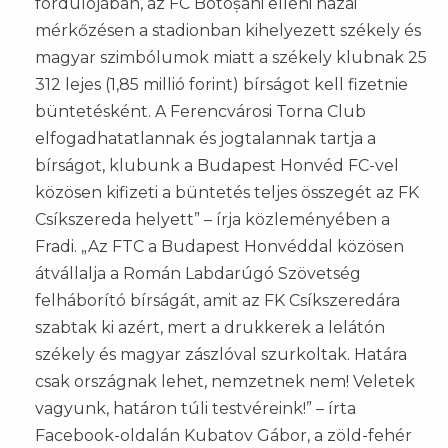
fordulójában, az FC Botoșani elleni hazai
mérkőzésen a stadionban kihelyezett székely és
magyar szimbólumok miatt a székely klubnak 25
312 lejes (1,85 millió forint) bírságot kell fizetnie
büntetésként. A Ferencvárosi Torna Club
elfogadhatatlannak és jogtalannak tartja a
bírságot, klubunk a Budapest Honvéd FC-vel
közösen kifizeti a büntetés teljes összegét az FK
Csíkszereda helyett” – írja közleményében a
Fradi. „Az FTC a Budapest Honvéddal közösen
átvállalja a Román Labdarúgó Szövetség
felháborító bírságát, amit az FK Csíkszeredára
szabtak ki azért, mert a drukkerek a lelátón
székely és magyar zászlóval szurkoltak. Határa
csak országnak lehet, nemzetnek nem! Veletek
vagyunk, határon túli testvéreink!” – írta
Facebook-oldalán Kubatov Gábor, a zöld-fehér