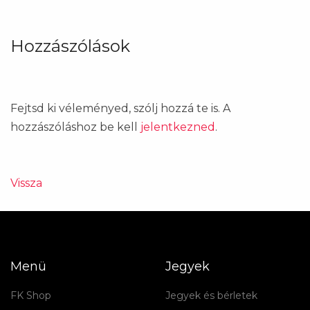
Hozzászólások
Fejtsd ki véleményed, szólj hozzá te is. A
hozzászóláshoz be kell
jelentkezned
.
Vissza
Menü
Jegyek
FK Shop
Jegyek és bérletek