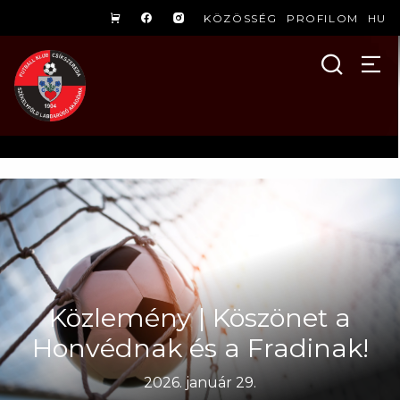
KÖZÖSSÉG
PROFILOM
HU
Közlemény | Köszönet a
Honvédnak és a Fradinak!
2026. január 29.