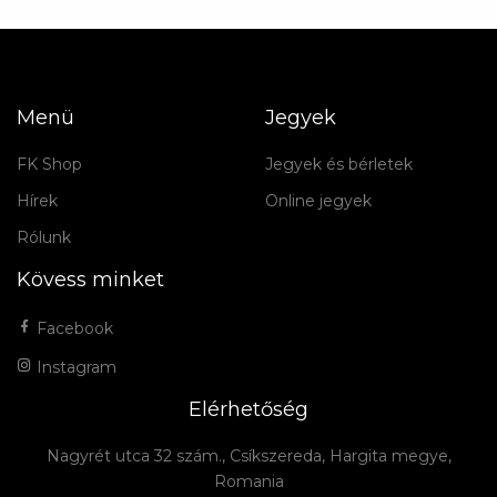
Menü
Jegyek
FK Shop
Jegyek és bérletek
Hírek
Online jegyek
Rólunk
Kövess minket
Facebook
Instagram
Elérhetőség
Nagyrét utca 32 szám., Csíkszereda, Hargita megye,
Romania