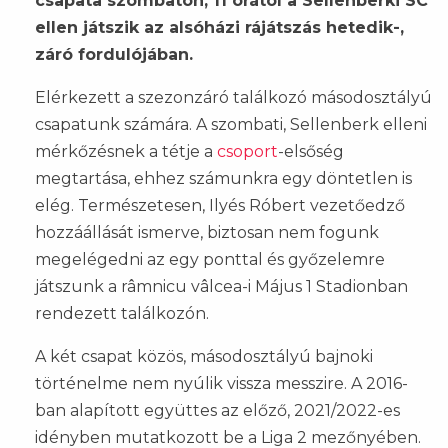
csapata szombaton, 11 órától a Sellenberki SC
ellen játszik az alsóházi rájátszás hetedik-,
záró fordulójában.
Elérkezett a szezonzáró találkozó másodosztályú
csapatunk számára. A szombati, Sellenberk elleni
mérkőzésnek a tétje a
csoport
-elsőség
megtartása, ehhez számunkra egy döntetlen is
elég. Természetesen, Ilyés Róbert vezetőedző
hozzáállását ismerve, biztosan nem fogunk
megelégedni az egy ponttal és győzelemre
játszunk a râmnicu vâlcea-i Május 1 Stadionban
rendezett találkozón.
A két csapat közös, másodosztályú bajnoki
történelme nem nyúlik vissza messzire. A 2016-
ban alapított együttes az előző, 2021/2022-es
idényben mutatkozott be a Liga 2 mezőnyében.