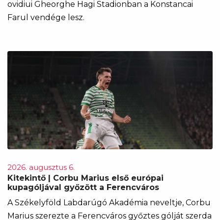
ovidiui Gheorghe Hagi Stadionban a Konstancai
Farul vendége lesz.
2026. augusztus 6.
Kitekintő | Corbu Marius első európai
kupagóljával győzött a Ferencváros
A Székelyföld Labdarúgó Akadémia neveltje, Corbu
Marius szerezte a Ferencváros győztes gólját szerda