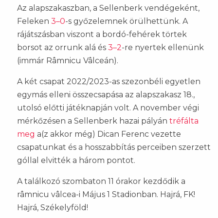
Az alapszakaszban, a Sellenberk vendégeként,
Feleken
3–0
-s győzelemnek örülhettünk. A
rájátszásban viszont a bordó-fehérek törtek
borsot az orrunk alá és
3–2
-re nyertek ellenünk
(immár Râmnicu Vâlceán).
A két csapat 2022/2023-as szezonbéli egyetlen
egymás elleni összecsapása az alapszakasz 18.,
utolsó előtti játéknapján volt. A november végi
mérkőzésen a Sellenberk hazai pályán
tréfálta
meg
a(z akkor még) Dican Ferenc vezette
csapatunkat és a hosszabbítás perceiben szerzett
góllal elvitték a három pontot.
A találkozó szombaton 11 órakor kezdődik a
râmnicu vâlcea-i Május 1 Stadionban. Hajrá, FK!
Hajrá, Székelyföld!