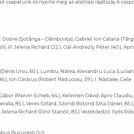
 csapatunk és nyerte meg az alsóházi rájátszás A csopor
k: Dobre (Şotânga – Dâmboviţa), Gabriel Ion Catană (Târg
), ill. Jelena Richárd (32.), Gál-Andrezly Péter (40.), Apr
 (Denis Ursu, 60.), Lumbu, Natea, Alexandru Luca (Lucian
6.), Ion Cărăruș (Robert Răducioiu, 39.), I. Năstăsie, Gele
Gábor (Marvin Schieb, 64.), Kelemen Dávid, Apro Claudiu,
lia, 85.), Veres Szilárd, Szondi Botond (Vita Dániel, 85.
, Jelena Richárd (Dino Stančič, 85.) Vezetőedző: Ilyés Rób
obus Bucureşti 0–5