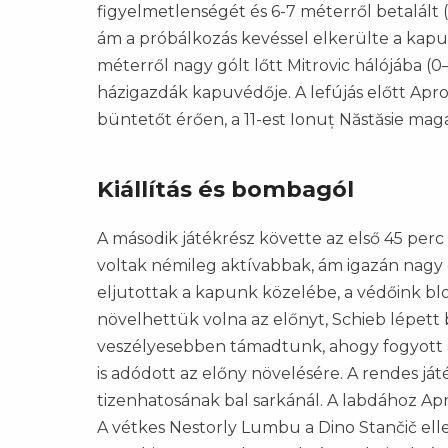
figyelmetlenségét és 6-7 méterről betalált (0
ám a próbálkozás kevéssel elkerülte a kaput
méterről nagy gólt lőtt Mitrovic hálójába (
házigazdák kapuvédője. A lefújás előtt Ap
büntetőt érően, a 11-est Ionuț Năstăsie maga
Kiállítás és bombagól
A második játékrész követte az első 45 perc
voltak némileg aktívabbak, ám igazán nagy 
eljutottak a kapunk közelébe, a védőink bl
növelhettük volna az előnyt, Schieb lépett b
veszélyesebben támadtunk, ahogy fogyott az
is adódott az előny növelésére. A rendes j
tizenhatosának bal sarkánál. A labdához Apr
A vétkes Nestorly Lumbu a Dino Stančič ell