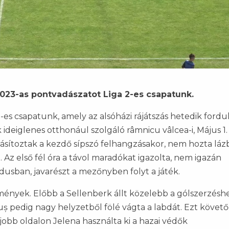
023-as pontvadászatot Liga 2-es csapatunk.
2-es csapatunk, amely az alsóházi rájátszás hetedik ford
ideiglenes otthonául szolgáló râmnicu vâlcea-i, Május 1.
 ásítoztak a kezdő sípszó felhangzásakor, nem hozta láz
 Az első fél óra a távol maradókat igazolta, nem igazán
usban, javarészt a mezőnyben folyt a játék.
ények. Előbb a Sellenberk állt közelebb a gólszerzésh
ș pedig nagy helyzetből fölé vágta a labdát. Ezt követő
 jobb oldalon Jelena használta ki a hazai védők