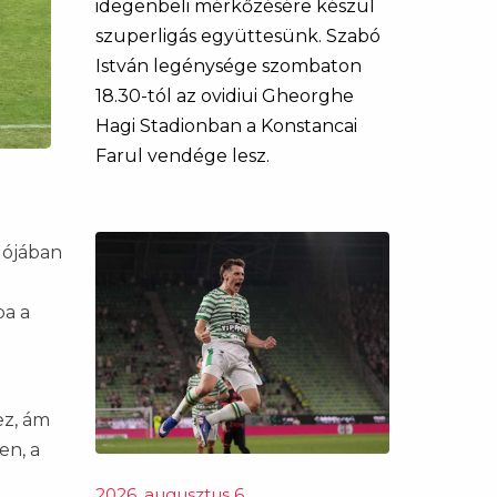
idegenbeli mérkőzésére készül
szuperligás együttesünk. Szabó
István legénysége szombaton
18.30-tól az ovidiui Gheorghe
Hagi Stadionban a Konstancai
Farul vendége lesz.
ulójában
ba a
ez, ám
en, a
2026. augusztus 6.