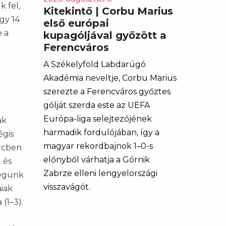
k fel,
Kitekintő | Corbu Marius
gy 14
első európai
e a
kupagóljával győzött a
Ferencváros
A Székelyföld Labdarúgó
Akadémia neveltje, Corbu Marius
szerezte a Ferencváros győztes
gólját szerda este az UEFA
Európa-liga selejtezőjének
ak
harmadik fordulójában, így a
égis
magyar rekordbajnok 1–0-s
ercben
előnyből várhatja a Górnik
 és
Zabrze elleni lengyelországi
ségünk
visszavágót.
aiak
(1–3).