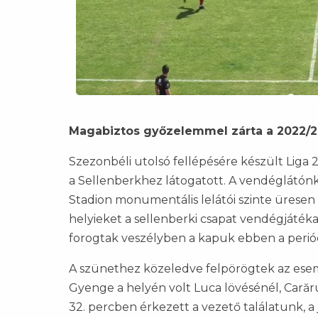
Magabiztos győzelemmel zárta a 2022/2
Szezonbéli utolsó fellépésére készült Liga 
a Sellenberkhez látogatott. A vendéglátónk 
Stadion monumentális lelátói szinte üresen
helyieket a sellenberki csapat vendégjátéka.
forogtak veszélyben a kapuk ebben a periód
A szünethez közeledve felpörögtek az esem
Gyenge a helyén volt Luca lövésénél, Carăru
32. percben érkezett a vezető találatunk, a