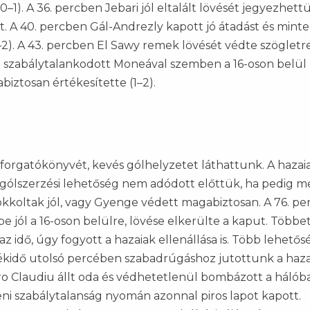
–1). A 36. percben Jebari jól eltalált lövését jegyezhettü
. A 40. percben Gál-Andrezly kapott jó átadást és minte
0–2). A 43. percben El Sawy remek lövését védte szögletr
ro szabálytalankodott Moneával szemben a 16-oson belül
biztosan értékesítette (1–2).
 forgatókönyvét, kevés gólhelyzetet láthattunk. A hazai
gólszerzési lehetőség nem adódott előttük, ha pedig m
okkoltak jól, vagy Gyenge védett magabiztosan. A 76. p
e jól a 16-oson belülre, lövése elkerülte a kaput. Többet
 idő, úgy fogyott a hazaiak ellenállása is. Több lehető
átékidő utolsó percében szabadrúgáshoz jutottunk a haz
o Claudiu állt oda és védhetetlenül bombázott a hálóba 
eni szabálytalanság nyomán azonnal piros lapot kapott.