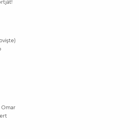
tját!
ovişte)
o
), Omar
ert