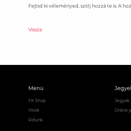
Fejtsd ki véleményed, szólj hozzá te is. A h
Vissza
Menü
Jegye
FK Shop
Jegyek 
Hírek
Online 
Rólunk