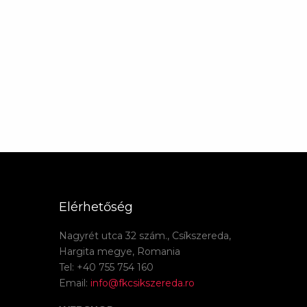
Elérhetőség
Nagyrét utca 32 szám., Csíkszereda,
Hargita megye, Romania
Tel: +40 755 754 160
Email:
info@fkcsikszereda.ro