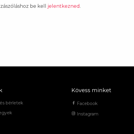
ozzászóláshoz be kell
jelentkezned
.
k
Kövess minket
és bérletek
Facebook
jegyek
Instagram