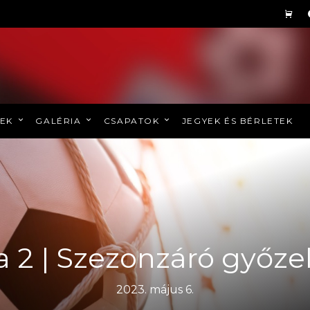
REK
GALÉRIA
CSAPATOK
JEGYEK ÉS BÉRLETEK
a 2 | Szezonzáró győz
2023. május 6.