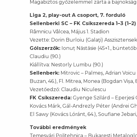
Magabiztos győzelemmel zárta a bajnokságot
Liga 2, play-out A csoport, 7. forduló
Sellenberki SC – FK Csíkszereda
1–3 (1–2)
Râmnicu Vâlcea, Május 1. Stadion
Vezette: Dorin Burloiu (Galaţi) Asszisztense
Gólszerzők:
Ionuț Năstăsie (45+1., büntetőből
Claudiu (90.)
Kiállítva: Nestorly Lumbu (90.)
Sellenberk:
Mitrovic – Palmeș, Adrian Voicu
Buzan, 46.), Fl. Mitrea, Monea (Bogdan Vișa, 8
Vezetőedző: Claudiu Niculescu
FK Csíkszereda:
Gyenge Szilárd – Eperjesi 
Kovács Márk, Gál-Andrezly Péter (Andrei Ghera
El Sawy (Kovács Lóránt, 64.), Soufiane Jebari
További eredmények
Temesvári Politehnica – Bukaresti Metalogl