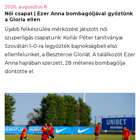
2026. augusztus 8.
Női csapat | Ezer Anna bombagóljával győztünk
a Gloria ellen
Újabb felkészülési mérkőzést játszott női
szuperligás csapatunk: Kollár Péter tanítványai
Szovátán 1–0-ra legyőzték bajnokságbeli első
ellenfelünket, a Besztercei Gloriát. A találkozót Ezer
Anna hajrában szerzett, 28 méteres bombagólja
döntötte el.