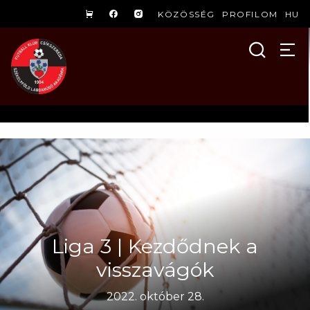
KÖZÖSSÉG
PROFILOM
HU
Liga 3 | Kezdődnek a
visszavágók
2022. október 28.