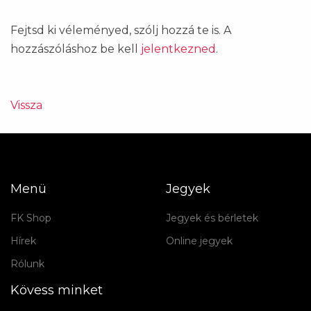
Fejtsd ki véleményed, szólj hozzá te is. A
hozzászóláshoz be kell
jelentkezned
.
Vissza
Menü
Jegyek
FK Shop
Jegyek és bérletek
Hírek
Online jegyek
Rólunk
Kövess minket