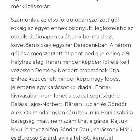
mérkőzés során.
Számunkra az első fordulóban szerzett gól
sokáig az egyetlennek bizonyult, legközelebb az
ötödik játéknapon találtunk be, majd ezt
követően is csak egyszer Darabani-ban. A három
gól és a megszerzett öt pont pedig jelenleg a 9.
helyhez elég. Innen mindenképpen fölfelé kell
vezessen Demény Norbert csapatának útja.
Ehhez kezdésnek mindenképp nagy lépést
jelentene egy karácsonkői diadal. Ennek
kivívásában nem lehet a csapat segítségére
Balázs Lajos-Norbert, Bârsan Lucian és Göndör
Alex. Ők mindannyian sérültek, míg Boni Csabára
betegség miatt nem számíthat a gárda. Rajtuk
kívül hiányozni fog Sándor Raul, Karácsony Márk
és Bujdosó Szilárd, akik a felnőtt kerettel