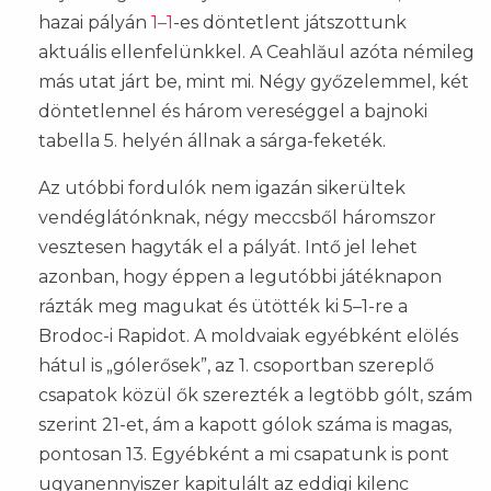
hazai pályán
1–1
-es döntetlent játszottunk
aktuális ellenfelünkkel. A Ceahlăul azóta némileg
más utat járt be, mint mi. Négy győzelemmel, két
döntetlennel és három vereséggel a bajnoki
tabella 5. helyén állnak a sárga-feketék.
Az utóbbi fordulók nem igazán sikerültek
vendéglátónknak, négy meccsből háromszor
vesztesen hagyták el a pályát. Intő jel lehet
azonban, hogy éppen a legutóbbi játéknapon
rázták meg magukat és ütötték ki 5–1-re a
Brodoc-i Rapidot. A moldvaiak egyébként elölés
hátul is „gólerősek”, az 1. csoportban szereplő
csapatok közül ők szerezték a legtöbb gólt, szám
szerint 21-et, ám a kapott gólok száma is magas,
pontosan 13. Egyébként a mi csapatunk is pont
ugyanennyiszer kapitulált az eddigi kilenc