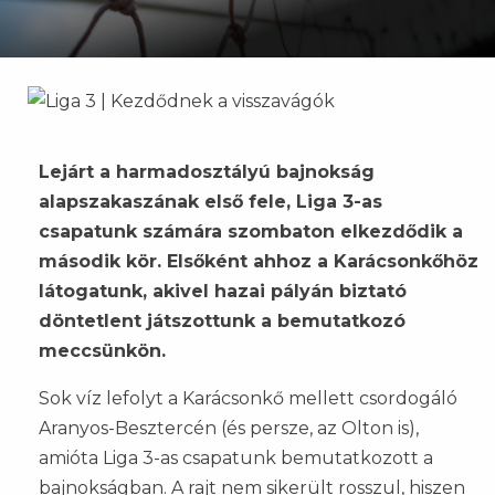
Lejárt a harmadosztályú bajnokság
alapszakaszának első fele, Liga 3-as
csapatunk számára szombaton elkezdődik a
második kör. Elsőként ahhoz a Karácsonkőhöz
látogatunk, akivel hazai pályán biztató
döntetlent játszottunk a bemutatkozó
meccsünkön.
Sok víz lefolyt a Karácsonkő mellett csordogáló
Aranyos-Besztercén (és persze, az Olton is),
amióta Liga 3-as csapatunk bemutatkozott a
bajnokságban. A rajt nem sikerült rosszul, hiszen