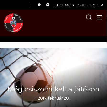
KÖZÖSSÉG
PROFILOM
HU
Még csiszolni kell a játékon
2017. február 20.