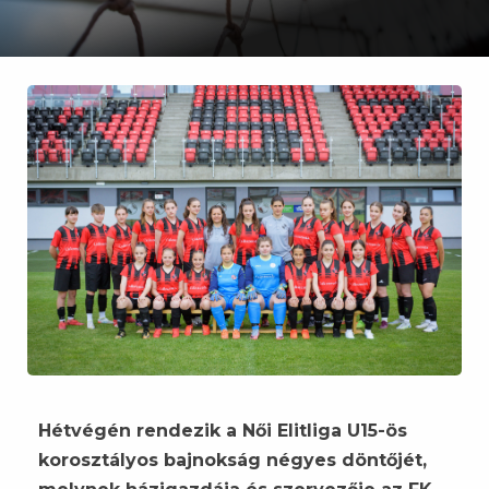
Hétvégén rendezik a Női Elitliga U15-ös
korosztályos bajnokság négyes döntőjét,