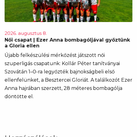
2026. augusztus 8.
Női csapat | Ezer Anna bombagóljával győztünk
a Gloria ellen
Újabb felkészülési mérkőzést játszott női
szuperligás csapatunk: Kollár Péter tanítványai
Szovátán 1–0-ra legyőzték bajnokságbeli első
ellenfelünket, a Besztercei Gloriát. A találkozót Ezer
Anna hajrában szerzett, 28 méteres bombagólja
döntötte el.