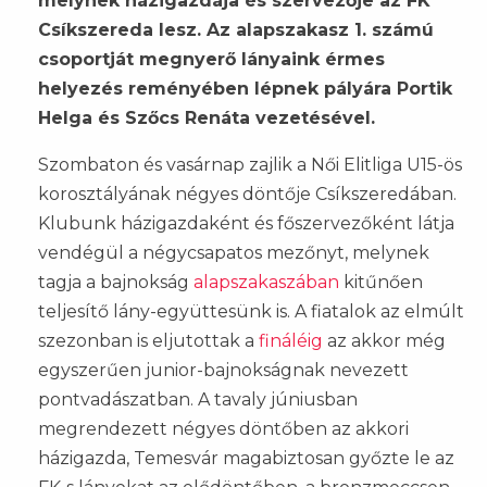
melynek házigazdája és szervezője az FK
Csíkszereda lesz. Az alapszakasz 1. számú
csoportját megnyerő lányaink érmes
helyezés reményében lépnek pályára Portik
Helga és Szőcs Renáta vezetésével.
Szombaton és vasárnap zajlik a Női Elitliga U15-ös
korosztályának négyes döntője Csíkszeredában.
Klubunk házigazdaként és főszervezőként látja
vendégül a négycsapatos mezőnyt, melynek
tagja a bajnokság
alapszakaszában
kitűnően
teljesítő lány-együttesünk is. A fiatalok az elmúlt
szezonban is eljutottak a
fináléig
az akkor még
egyszerűen junior-bajnokságnak nevezett
pontvadászatban. A tavaly júniusban
megrendezett négyes döntőben az akkori
házigazda, Temesvár magabiztosan győzte le az