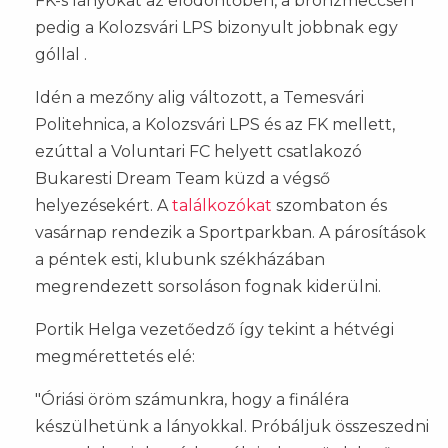
FK-s lányokat az elődöntőben, a bronzmeccsen
pedig a Kolozsvári LPS bizonyult jobbnak egy
góllal .
Idén a mezőny alig változott, a Temesvári
Politehnica, a Kolozsvári LPS és az FK mellett,
ezúttal a Voluntari FC helyett csatlakozó
Bukaresti Dream Team küzd a végső
helyezésekért. A
találkozókat
szombaton és
vasárnap rendezik a Sportparkban. A párosítások
a péntek esti, klubunk székházában
megrendezett sorsoláson fognak kiderülni.
Portik Helga vezetőedző így tekint a hétvégi
megmérettetés elé:
"Óriási öröm számunkra, hogy a fináléra
készülhetünk a lányokkal. Próbáljuk összeszedni