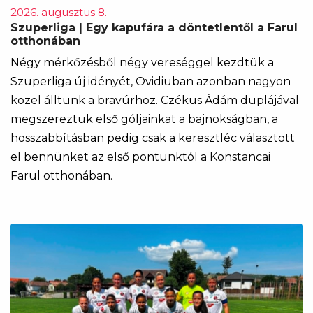
2026. augusztus 8.
Szuperliga | Egy kapufára a döntetlentől a Farul
otthonában
Négy mérkőzésből négy vereséggel kezdtük a
Szuperliga új idényét, Ovidiuban azonban nagyon
közel álltunk a bravúrhoz. Czékus Ádám duplájával
megszereztük első góljainkat a bajnokságban, a
hosszabbításban pedig csak a keresztléc választott
el bennünket az első pontunktól a Konstancai
Farul otthonában.