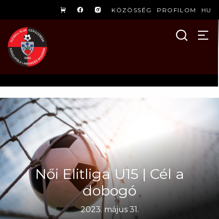
KÖZÖSSÉG
PROFILOM
HU
Női Elitliga U15 | Cél a
dobogó
2023. május 31.