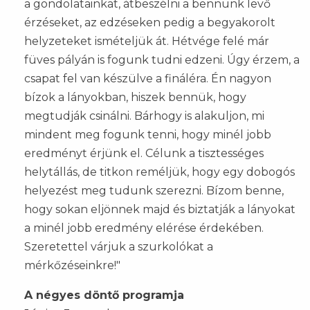
a gondolatainkat, átbeszélni a bennünk levő
érzéseket, az edzéseken pedig a begyakorolt
helyzeteket ismételjük át. Hétvége felé már
füves pályán is fogunk tudni edzeni. Úgy érzem, a
csapat fel van készülve a fináléra. Én nagyon
bízok a lányokban, hiszek bennük, hogy
megtudják csinálni. Bárhogy is alakuljon, mi
mindent meg fogunk tenni, hogy minél jobb
eredményt érjünk el. Célunk a tisztességes
helytállás, de titkon reméljük, hogy egy dobogós
helyezést meg tudunk szerezni. Bízom benne,
hogy sokan eljönnek majd és biztatják a lányokat
a minél jobb eredmény elérése érdekében.
Szeretettel várjuk a szurkolókat a
mérkőzéseinkre!"
A négyes döntő programja