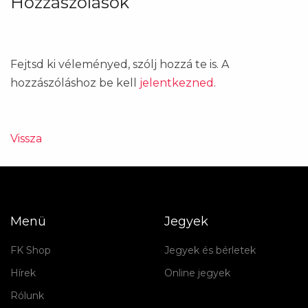
Hozzászólások
Fejtsd ki véleményed, szólj hozzá te is. A
hozzászóláshoz be kell
jelentkezned
.
Vissza
Menü
Jegyek
FK Shop
Jegyek és bérletek
Hírek
Online jegyek
Rólunk