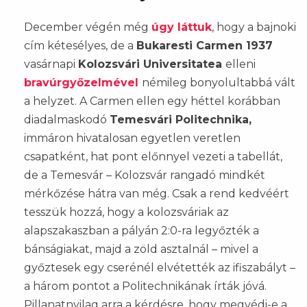
December végén még
úgy láttuk
, hogy a bajnoki
cím kétesélyes, de a
Bukaresti Carmen 1937
vasárnapi
Kolozsvári Universitatea
elleni
bravúrgyőzelmével
némileg bonyolultabbá vált
a helyzet. A Carmen ellen egy héttel korábban
diadalmaskodó
Temesvári Politechnika,
immáron hivatalosan egyetlen veretlen
csapatként, hat pont előnnyel vezeti a tabellát,
de a Temesvár – Kolozsvár rangadó mindkét
mérkőzése hátra van még. Csak a rend kedvéért
tesszük hozzá, hogy a kolozsváriak az
alapszakaszban a pályán 2:0-ra legyőzték a
bánságiakat, majd a zöld asztalnál – mivel a
győztesek egy cserénél elvétették az ifiszabályt –
a három pontot a Politechnikának írták jóvá.
Pillanatnyilag arra a kérdésre, hogy megvédi-e a