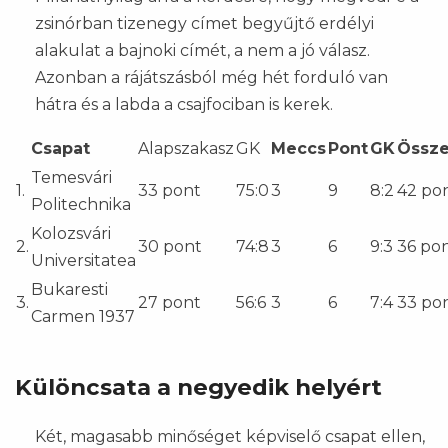
zsinórban tizenegy címet begyűjtő erdélyi
alakulat a bajnoki címét, a nem a jó válasz.
Azonban a rájátszásból még hét forduló van
hátra és a labda a csajfociban is kerek.
Csapat
Alapszakasz
GK
Meccs
Pont
GK
Össz
Temesvári
1.
33 pont
75:0
3
9
8:2
42 po
Politechnika
Kolozsvári
2.
30 pont
74:8
3
6
9:3
36 po
Universitatea
Bukaresti
3.
27 pont
56:6
3
6
7:4
33 po
Carmen 1937
Különcsata a negyedik helyért
Két, magasabb minőséget képviselő csapat ellen,