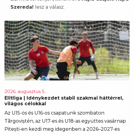
Szereda!
lesz a válasz.
2026. augusztus 5.
Elitliga | Idénykezdet stabil szakmai háttérrel,
világos célokkal
Az U15-ös és U16-os csapatunk szombaton
Târgoviștén, az U17-es és U18-as együttes vasárnap
Pitești-en kezdi meg idegenben a 2026–2027-es