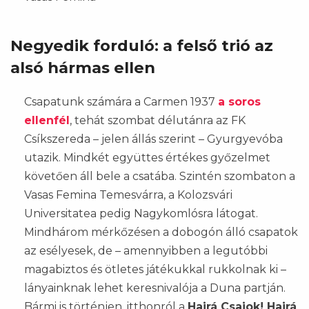
Negyedik forduló: a felső trió az
alsó hármas ellen
Csapatunk számára a Carmen 1937
a soros
ellenfél
, tehát szombat délutánra az FK
Csíkszereda – jelen állás szerint – Gyurgyevóba
utazik. Mindkét együttes értékes győzelmet
követően áll bele a csatába. Szintén szombaton a
Vasas Femina Temesvárra, a Kolozsvári
Universitatea pedig Nagykomlósra látogat.
Mindhárom mérkőzésen a dobogón álló csapatok
az esélyesek, de – amennyibben a legutóbbi
magabiztos és ötletes játékukkal rukkolnak ki –
lányainknak lehet keresnivalója a Duna partján.
Bármi is történjen, itthonról a
Hajrá Csajok! Hajrá