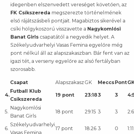
idegenben elszenvedett vereséget követően, az
FK Csíkszereda
megszerezte történelmének
első rájátszásbeli pontjait. Magabiztos sikerével a
csíki hölgykoszorú visszavette a
Nagykomlósi
Banat Girls
csapatától a negyedik helyet. A
Székelyudvarhelyi Vasas Femina egyelőre még
pont nélkül áll az alapszakaszban. Bár fent van az
igazi tét, a verseny egyelőre az alsó fertályban
szorosabb.
Csapat
Alapszakasz
GK
Meccs
Pont
G
Futball Klub
4.
19 pont
23:18
3
3
4:
Csíkszereda
Nagykomlósi
5.
18 pont
29:15
3
3
2:6
Banat Girls
Székelyudvarhelyi
6.
17 pont
18.26
3
0
1:11
Vasas Femina