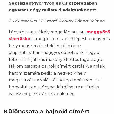
Sepsiszentgyörgyön és Csíkszeredában
egyaránt négy nullára diadalmaskodott.
2023. március 27. Szerző: Ráduly Róbert Kálmán
Lányaink – a székely rangadón aratott
meggyőző
sikerükkel
– megtették az első lépést a negyedik
hely megszerzése felé. Arról már az
alapszakaszban meggyőződhettünk, hogy a
felsőházi rájátszás mezőnye kettős tagoltságú.
Három csapat a bajnoki címért csatázik, a másik
három számára pedig a negyedik hely
megszerzése a valós tét. A kép tehát nem túl
bonyolult, de a lényegi kérdésekre a tételes
válasz még ezután születik meg.
Különcsata a bajnoki címért