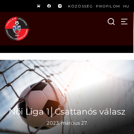
KÖZÖSSÉG
PROFILOM
HU
Női Liga 1│Csattanós válasz
2023. március 27.