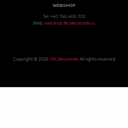
WEBSHOP
Tel: +40 740 400 702
Web:
webshop.fkcsikszereda.ro
Copyright ©
2026
FKCsíkszereda
All rights reserved