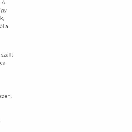
. A
Egy
k,
ől a
szállt
eca
zzen,
k