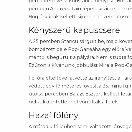
perc elteltével a Konstanca négyese, Bortan 
percben Andreea Laiu lépett ki ziccerben é
Boglárkának kellett kijönnie a tizenhatoson
Kényszerű kapuscsere
A 25 percben Stancu sárgult be, majd követ
bombázott bele Pop-Ganeába egy előreívelt 
mentő is begurult a pályára. Nem is tudta fo
Ezúton is kívánunk jobbulást Mirela Pop-G
Fél óra elteltével átvette az irányítást a F
védett egy 17 méteres lövést, a 35. minutu
utolsó percében Balázs Esztert kellett let
nélküli döntetlennel vonultak a felek.
Hazai fölény
A második félidőben sem változott lényegese