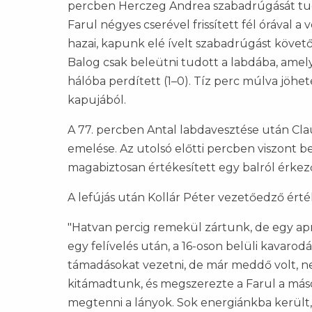
percben Herczeg Andrea szabadrúgását tudt
Farul négyes cserével frissített fél órával 
hazai, kapunk elé ívelt szabadrúgást követő
Balog csak beleütni tudott a labdába, amely
hálóba perdített (1–0). Tíz perc múlva jöhe
kapujából.
A 77. percben Antal labdavesztése után Clau
emelése. Az utolsó előtti percben viszont 
magabiztosan értékesített egy balról érkez
A lefújás után Kollár Péter vezetőedző érté
"Hatvan percig remekül zártunk, de egy apró
egy felívelés után, a 16-oson belüli kavaro
támadásokat vezetni, de már meddő volt, 
kitámadtunk, és megszerezte a Farul a más
megtenni a lányok. Sok energiánkba került,