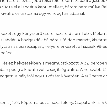
lemásolta ezt, a jobb felső fölé tekert szabadrúgásból. A
s rúgta el a labdát a kapu mellett, három perc múlva Ba
 kívülre és tisztáznia egy vendégtámadásnál.
kezett egy kényszerű csere hazai oldalon. Tóbik Meláni
labdát. A házigazdák hálóőre a földön maradt, kisvárta
lytatni az összecsapást, helyére érkezett a hazaiak 99-es
aneának!
arul, és ez helyzetekben is megmutatkozott. A 32. percbe
mban pedig a kapufa volt a segítségünkre. A hosszabbítá
ámogatni a pályáról egy ütközést követően. A szünetre g
n a játék képe, maradt a hazai fölény. Csapatunk az 57.