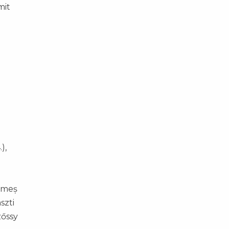
mit
),
Simeș
szti
zőssy