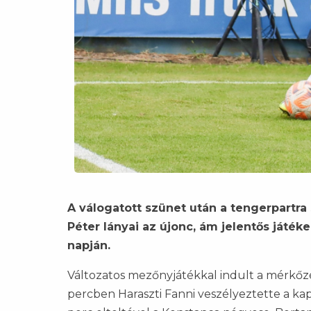
A válogatott szünet után a tengerpartra s
Péter lányai az újonc, ám jelentős játék
napján.
Változatos mezőnyjátékkal indult a mérkőzé
percben Haraszti Fanni veszélyeztette a kapu