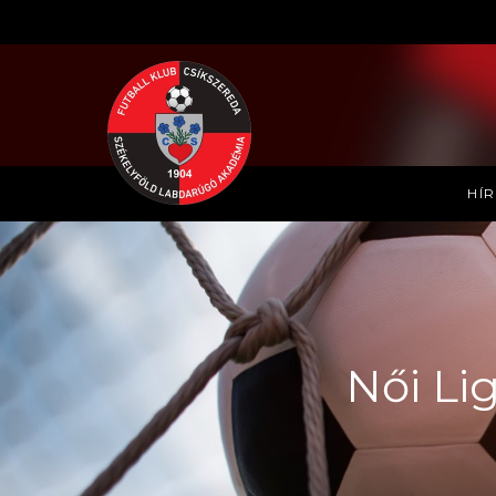
HÍ
Női Li