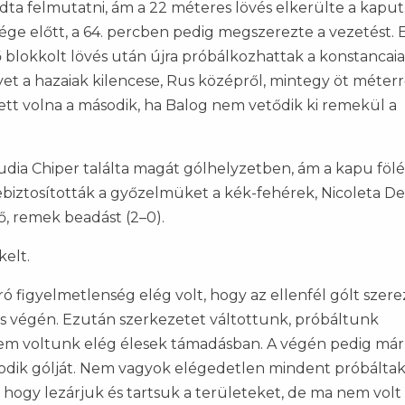
a felmutatni, ám a 22 méteres lövés elkerülte a kaput
a vége előtt, a 64. percben pedig megszerezte a vezetést. 
 blokkolt lövés után újra próbálkozhattak a konstancaia
et a hazaiak kilencese, Rus középről, mintegy öt méterr
tett volna a második, ha Balog nem vetődik ki remekül a
dia Chiper találta magát gólhelyzetben, ám a kapu fölé 
bebiztosították a győzelmüket a kék-fehérek, Nicoleta D
ő, remek beadást (2–0).
kelt.
 figyelmetlenség elég volt, hogy az ellenfél gólt szere
dás végén. Ezután szerkezetet váltottunk, próbáltunk
nem voltunk elég élesek támadásban. A végén pedig már
odik gólját. Nem vagyok elégedetlen mindent próbálta
 hogy lezárjuk és tartsuk a területeket, de ma nem volt