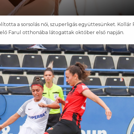
ította a sorsolás női, szuperligás együttesünket. Kollár
iselő Farul otthonába látogattak október első napján.