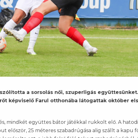
zólította a sorsolás női, szuperligás együttesünket.
erőt képviselő Farul otthonába látogattak október el
s, mindkét együttes bátor játékkal rukkolt elő. A hatod
t először, 25 méteres szabadrúgása alig szállt a kapu fö