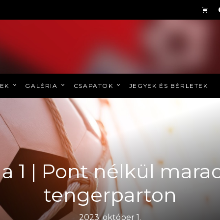
REK
GALÉRIA
CSAPATOK
JEGYEK ÉS BÉRLETEK
ga 1 | Pont nélkül mara
tengerparton
2023. október 1.