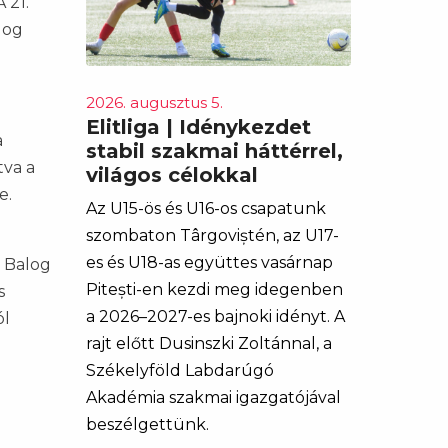
 21.
log
2026. augusztus 5.
Elitliga | Idénykezdet
a
stabil szakmai háttérrel,
tva a
világos célokkal
e.
Az U15-ös és U16-os csapatunk
szombaton Târgoviștén, az U17-
es és U18-as együttes vasárnap
n Balog
Pitești-en kezdi meg idegenben
s
a 2026–2027-es bajnoki idényt. A
ól
rajt előtt Dusinszki Zoltánnal, a
Székelyföld Labdarúgó
Akadémia szakmai igazgatójával
beszélgettünk.