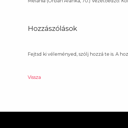
Melánia (Orbán Aranka, 70.) Vezetőedző: Kol
Hozzászólások
Fejtsd ki véleményed, szólj hozzá te is. A h
Vissza