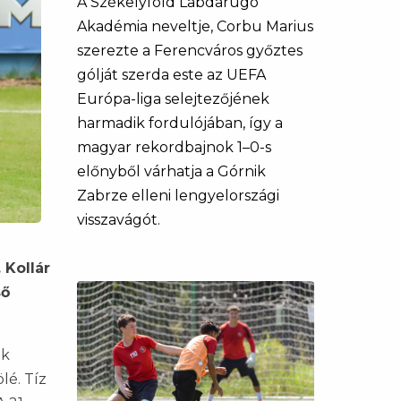
A Székelyföld Labdarúgó
Akadémia neveltje, Corbu Marius
szerezte a Ferencváros győztes
gólját szerda este az UEFA
Európa-liga selejtezőjének
harmadik fordulójában, így a
magyar rekordbajnok 1–0-s
előnyből várhatja a Górnik
Zabrze elleni lengyelországi
visszavágót.
 Kollár
ső
ik
lé. Tíz