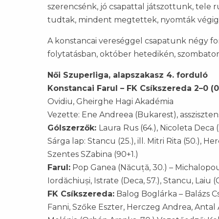
szerencsénk, jó csapattal játszottunk, tele 
tudtak, mindent megtettek, nyomták végig"
A konstancai vereséggel csapatunk négy for
folytatásban, október hetedikén, szombaton
Női Szuperliga, alapszakasz 4. forduló
Konstancai Farul – FK Csíkszereda 2–0 (0
Ovidiu, Gheirghe Hagi Akadémia
Vezette: Ene Andreea (Bukarest), assziszten
Gólszerzők:
Laura
Rus (64.), Nicoleta Deca (
Sárga lap: Stancu (25.), ill. Mitri Rita (50.), H
Szentes SZabina (90+1.)
Farul:
Pop Ganea (Năcuță, 30.) – Michalopoulo
Iordăchiuși, Istrate (Deca, 57.), Stancu, Laiu
FK Csíkszereda:
Balog Boglárka – Balázs Csil
Fanni, Szőke Eszter, Herczeg Andrea, Antal An