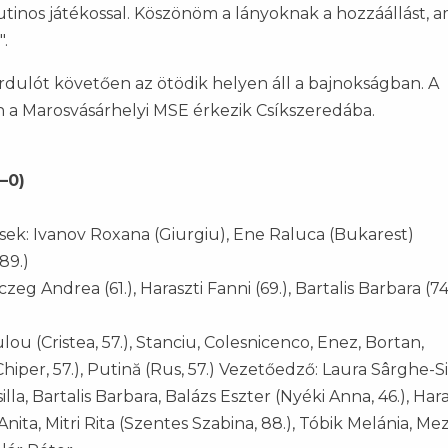
rutinos játékossal. Köszönöm a lányoknak a hozzáállást, a
.
dulót követően az ötödik helyen áll a bajnokságban. A
 a Marosvásárhelyi MSE érkezik Csíkszeredába.
–0)
sek: Ivanov Roxana (Giurgiu), Ene Raluca (Bukarest)
89.)
erczeg Andrea (61.), Haraszti Fanni (69.), Bartalis Barbara (74.
u (Cristea, 57.), Stanciu, Colesnicenco, Enez, Bortan,
 (Chiper, 57.), Putină (Rus, 57.) Vezetőedző: Laura Sârghe-
la, Bartalis Barbara, Balázs Eszter (Nyéki Anna, 46.), Hara
ita, Mitri Rita (Szentes Szabina, 88.), Tóbik Melánia, Me