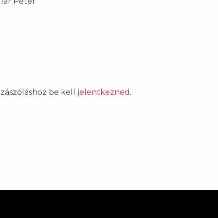
lár Péter
ozzászóláshoz be kell
jelentkezned
.