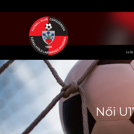
HÍ
Női U1