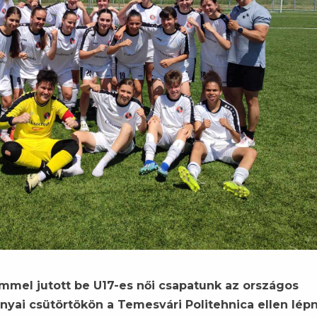
mel jutott be U17-es női csapatunk az országos
nyai csütörtökön a Temesvári Politehnica ellen lép