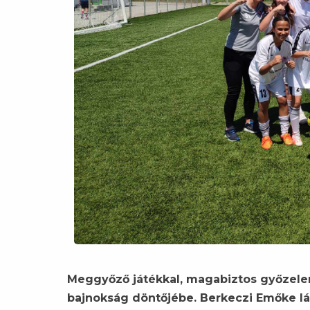
Meggyőző játékkal, magabiztos győzelem
bajnokság döntőjébe. Berkeczi Emőke lá