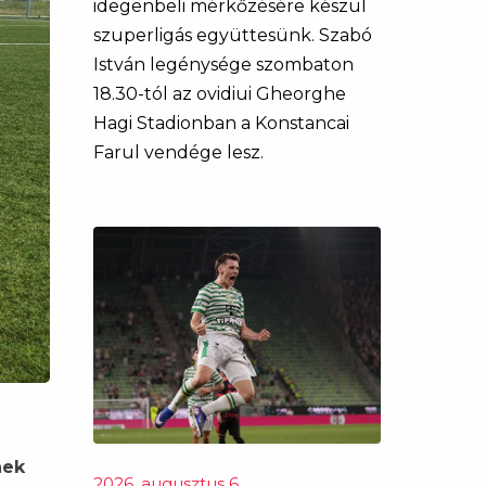
idegenbeli mérkőzésére készül
szuperligás együttesünk. Szabó
István legénysége szombaton
18.30-tól az ovidiui Gheorghe
Hagi Stadionban a Konstancai
Farul vendége lesz.
nek
2026. augusztus 6.