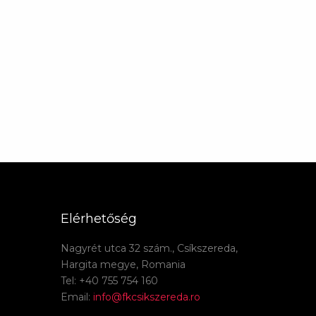
Elérhetőség
Nagyrét utca 32 szám., Csíkszereda,
Hargita megye, Romania
Tel: +40 755 754 160
Email:
info@fkcsikszereda.ro