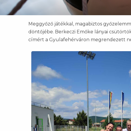
Meggyőző játékkal, magabiztos győzelemmel
döntőjébe. Berkeczi Emőke lányai csütörtök
címért a Gyulafehérváron megrendezett né