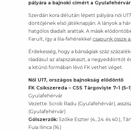
pályára a bajnoki címért a Gyulafehérv
Szerdán kora délután lépett pályára női U
döntőjének első játéknapján. A lányok a hár
hatgólos diadalt arattak. A másik elődöntőb
Farult, így a lila-fehérekkel
csapunk össze a
Érdekesség, hogy a bánságiak száz százaléko
ráadásul az alapszakaszt, a negyeddöntőt é
a kitűnő formában lévő FK vethet véget.
Női U17, országos bajnokság elődöntő
FK Csíkszereda – CSS Târgovişte 7–1 (5–1
Gyulafehérvár
Vezette: Scrob Radu (Gyulafehérvár), asszisz
(Gyulafehérvár)
Gólszerzők:
Szőke Eszter (4., 24. és 40.), Tăn
Fuia Ilinca (16.)