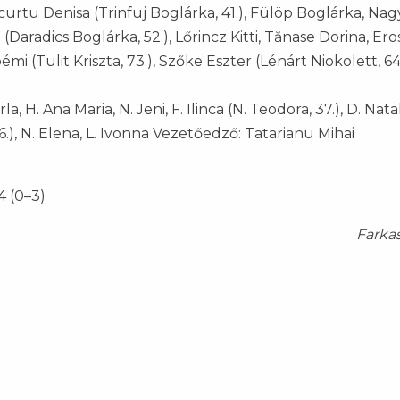
urtu Denisa (Trinfuj Boglárka, 41.), Fülöp Boglárka, Nag
(Daradics Boglárka, 52.), Lőrincz Kitti, Tănase Dorina, Ero
 (Tulit Kriszta, 73.), Szőke Eszter (Lénárt Niokolett, 64
a, H. Ana Maria, N. Jeni, F. Ilinca (N. Teodora, 37.), D. Natal
 56.), N. Elena, L. Ivonna Vezetőedző: Tatarianu Mihai
4 (0–3)
Farka