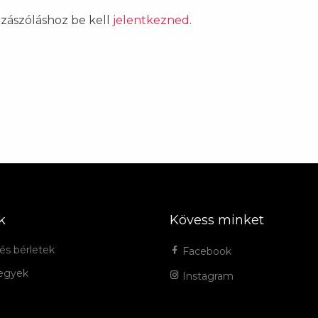
ozzászóláshoz be kell
jelentkezned
.
k
Kövess minket
és bérletek
Facebook
jegyek
Instagram