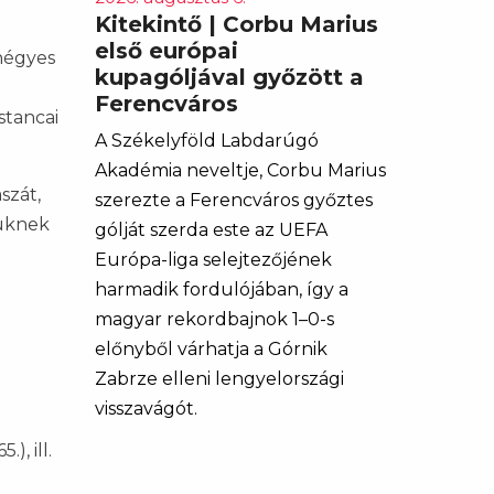
Kitekintő | Corbu Marius
első európai
négyes
kupagóljával győzött a
Ferencváros
stancai
A Székelyföld Labdarúgó
Akadémia neveltje, Corbu Marius
szát,
szerezte a Ferencváros győztes
süknek
gólját szerda este az UEFA
Európa-liga selejtezőjének
harmadik fordulójában, így a
magyar rekordbajnok 1–0-s
előnyből várhatja a Górnik
Zabrze elleni lengyelországi
visszavágót.
), ill.