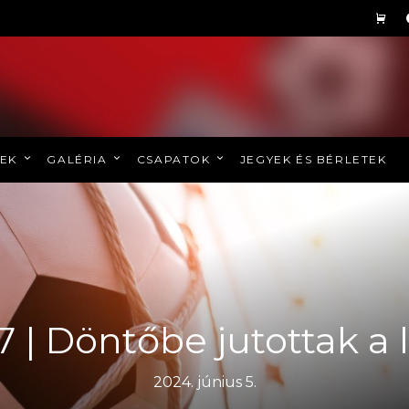
REK
GALÉRIA
CSAPATOK
JEGYEK ÉS BÉRLETEK
7 | Döntőbe jutottak a 
2024. június 5.