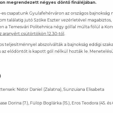
áron megrendezett négyes döntő fináléjában.
17-es csapatunk Gyulafehérváron az országos bajnokság 
om találatig jutó Szőke Eszter vezérletével magabiztos,
en a Temesvári Politehnica négy góllal múlta fölül a Kon
z aranyért csütörtökön 12.30-tól
.
s teljesítménnyel abszolválták a bajnokság eddigi szaka
s az elődöntőt is kapott gól nélkül hozták le. Menetelé
)
tensek: Nistor Daniel (Zalatna), Sunzuiana Elisabeta
ase Dorina (7.), Fülöp Boglárka (15.), Eros Teodora (45. és 65.