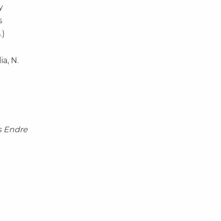
y
s
.)
ia, N.
s Endre