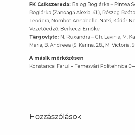
FK Csíkszereda:
Balog Boglárka – Pintea Sc
Boglárka (Zănoagă Alexia, 41.), Részeg Beáta 
Teodora, Nombot Annabelle-Natsi, Kádár Noémi
Vezetőedző: Berkeczi Emőke
Târgovişte:
N. Ruxandra – Gh. Lavinia, M. Karl
Maria, B. Andreea (S. Karina, 28., M. Victoria,
A másik mérkőzésen
Konstancai Farul – Temesvári Politehnica 0–
Hozzászólások