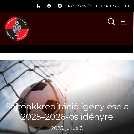
KÖZÖSSÉG
PROFILOM
HU
Sajtóakkreditáció igénylése a
2025–2026-os idényre
2025. július 7.