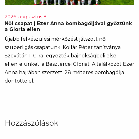
2026. augusztus 8.
Női csapat | Ezer Anna bombagóljával győztünk
a Gloria ellen
Újabb felkészülési mérkőzést játszott női
szuperligás csapatunk: Kollár Péter tanítványai
Szovátán 1–0-ra legyőzték bajnokságbeli első
ellenfelünket, a Besztercei Gloriát. A találkozót Ezer
Anna hajrában szerzett, 28 méteres bombagólja
döntötte el.
Hozzászólások