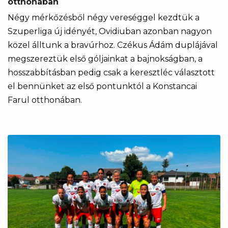
otthonában
Négy mérkőzésből négy vereséggel kezdtük a
Szuperliga új idényét, Ovidiuban azonban nagyon
közel álltunk a bravúrhoz. Czékus Ádám duplájával
megszereztük első góljainkat a bajnokságban, a
hosszabbításban pedig csak a keresztléc választott
el bennünket az első pontunktól a Konstancai
Farul otthonában.