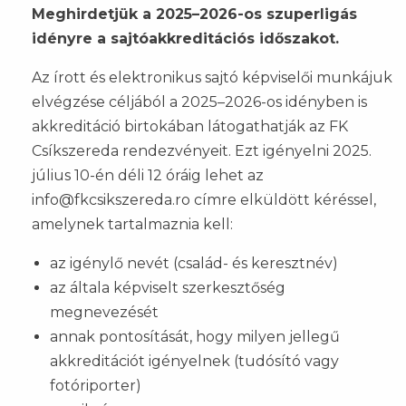
Meghirdetjük a 2025–2026-os szuperligás
idényre a sajtóakkreditációs időszakot.
Az írott és elektronikus sajtó képviselői munkájuk
elvégzése céljából a 2025–2026-os idényben is
akkreditáció birtokában látogathatják az FK
Csíkszereda rendezvényeit. Ezt igényelni 2025.
július 10-én déli 12 óráig lehet az
info@fkcsikszereda.ro címre elküldött kéréssel,
amelynek tartalmaznia kell:
az igénylő nevét (család- és keresztnév)
az általa képviselt szerkesztőség
megnevezését
annak pontosítását, hogy milyen jellegű
akkreditációt igényelnek (tudósító vagy
fotóriporter)