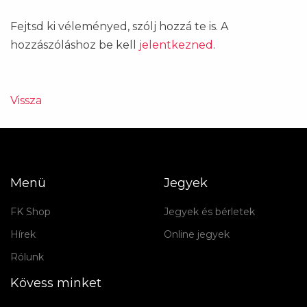
Fejtsd ki véleményed, szólj hozzá te is. A
hozzászóláshoz be kell
jelentkezned
.
Vissza
Menü
Jegyek
FK Shop
Jegyek és bérletek
Hírek
Online jegyek
Rólunk
Kövess minket