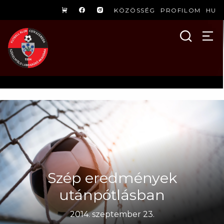
KÖZÖSSÉG
PROFILOM
HU
Szép eredmények
utánpótlásban
2014. szeptember 23.