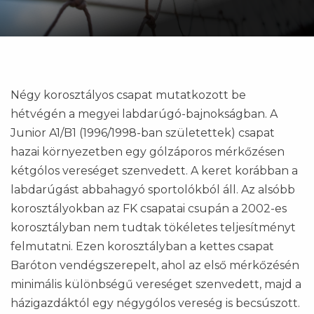
Négy korosztályos csapat mutatkozott be
hétvégén a megyei labdarúgó-bajnokságban. A
Junior A1/B1 (1996/1998-ban születettek) csapat
hazai környezetben egy gólzáporos mérkőzésen
kétgólos vereséget szenvedett. A keret korábban a
labdarúgást abbahagyó sportolókból áll. Az alsóbb
korosztályokban az FK csapatai csupán a 2002-es
korosztályban nem tudtak tökéletes teljesítményt
felmutatni. Ezen korosztályban a kettes csapat
Baróton vendégszerepelt, ahol az első mérkőzésén
minimális különbségű vereséget szenvedett, majd a
házigazdáktól egy négygólos vereség is becsúszott.