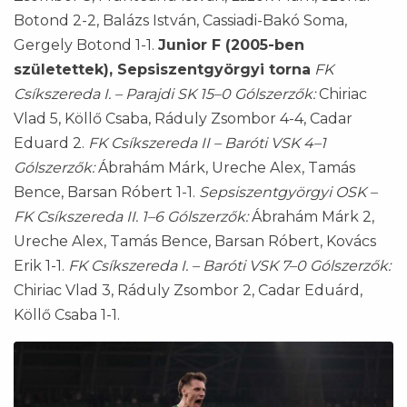
Botond 2-2, Balázs István, Cassiadi-Bakó Soma,
Gergely Botond 1-1.
Junior F (2005-ben
születettek), Sepsiszentgyörgyi torna
FK
Csíkszereda I. – Parajdi SK 15–0
Gólszerzők:
Chiriac
Vlad 5, Köllő Csaba, Ráduly Zsombor 4-4, Cadar
Eduard 2.
FK Csíkszereda II – Baróti VSK 4–1
Gólszerzők:
Ábrahám Márk, Ureche Alex, Tamás
Bence, Barsan Róbert 1-1.
Sepsiszentgyörgyi OSK –
FK Csíkszereda II. 1–6
Gólszerzők:
Ábrahám Márk 2,
Ureche Alex, Tamás Bence, Barsan Róbert, Kovács
Erik 1-1.
FK Csíkszereda I. – Baróti VSK 7–0
Gólszerzők:
Chiriac Vlad 3, Ráduly Zsombor 2, Cadar Eduárd,
Köllő Csaba 1-1.