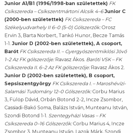
Junior A1/B1 (1996/1998-ban születettek)
FK
Csíkszereda – Csíkszentmártoni Alcsík 4–6
Junior C
(2000-ben születettek)
FK Csíkszereda – FC
Székelyudvarhely II 6–0 (5–0)
Gólszerzők:
Orosz
Ervin 3, Barta Norbert, Tankó Hunor, Becze Tamás
1-1.
Junior D (2002-ben születettek), A csoport,
Barót
FK Csíkszereda II. – Gyergyószentmiklósi Jövő
1–2
Az FK gólszerzője:
Ravasz Ákos.
Baróti VSK – FK
Csíkszereda II. 6–2
Az FK gólszerzője:
Ravasz Ákos 2.
Junior D (2002-ben születettek), B csoport,
Sepsiszentgyörgy
FK Csíkszereda I. – Maroshévízi-
Salamási Tudomány 12–0
Gólszerzők:
Corbu Marius
3, Fülöp Dávid, Orbán Botond 2-2, Incze Zsombor,
Cassiadi-Bakó Soma, Balázs István, Munteanu István,
Szondi Botond 1-1.
Szentegyházi Vasas – FK
Csíkszereda 0–16
Gólszerzők:
Corbu Marius 4, Incze
Zsombor 3, Munteanu István, Lazok Márk, Szondi