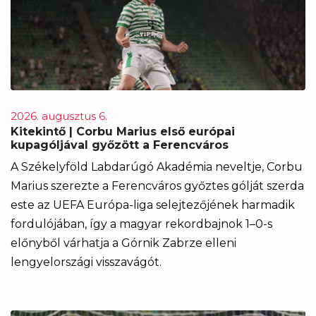
2026. augusztus 6.
Kitekintő | Corbu Marius első európai
kupagóljával győzött a Ferencváros
A Székelyföld Labdarúgó Akadémia neveltje, Corbu
Marius szerezte a Ferencváros győztes gólját szerda
este az UEFA Európa-liga selejtezőjének harmadik
fordulójában, így a magyar rekordbajnok 1–0-s
előnyből várhatja a Górnik Zabrze elleni
lengyelországi visszavágót.