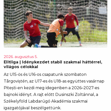
2026. augusztus 5.
Elitliga | Idénykezdet stabil szakmai háttérrel,
világos célokkal
Az U15-ös és U16-os csapatunk szombaton
Târgoviștén, az U17-es és U18-as együttes vasárnap
Pitești-en kezdi meg idegenben a 2026–2027-es
bajnoki idényt. A rajt előtt Dusinszki Zoltánnal, a
Székelyföld Labdarúgó Akadémia szakmai
igazgatójával beszélgettünk.