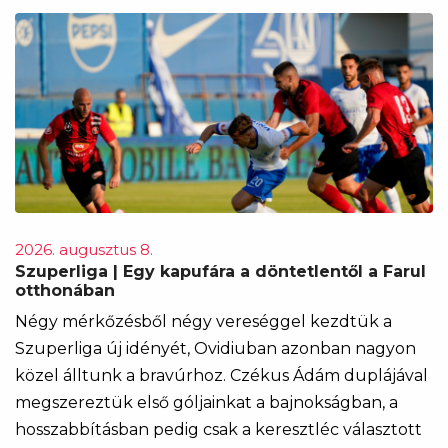
2026. augusztus 8.
Szuperliga | Egy kapufára a döntetlentől a Farul
otthonában
Négy mérkőzésből négy vereséggel kezdtük a
Szuperliga új idényét, Ovidiuban azonban nagyon
közel álltunk a bravúrhoz. Czékus Ádám duplájával
megszereztük első góljainkat a bajnokságban, a
hosszabbításban pedig csak a keresztléc választott