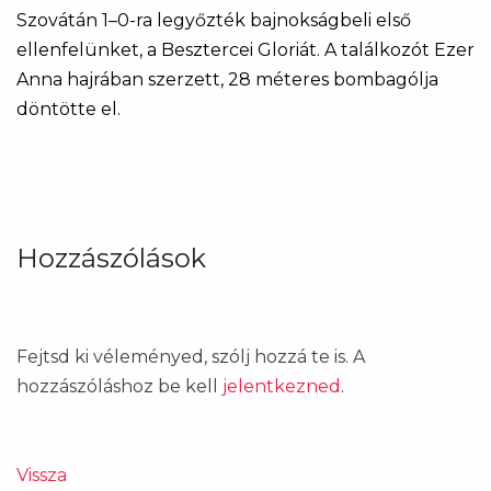
Szovátán 1–0-ra legyőzték bajnokságbeli első
ellenfelünket, a Besztercei Gloriát. A találkozót Ezer
Anna hajrában szerzett, 28 méteres bombagólja
döntötte el.
Hozzászólások
Fejtsd ki véleményed, szólj hozzá te is. A
hozzászóláshoz be kell
jelentkezned
.
Vissza