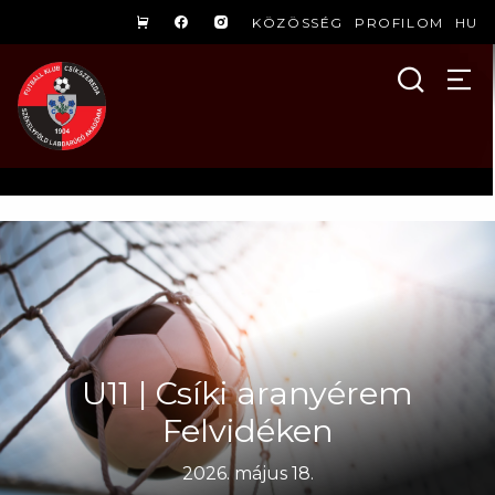
KÖZÖSSÉG
PROFILOM
HU
U11 | Csíki aranyérem
Felvidéken
2026. május 18.