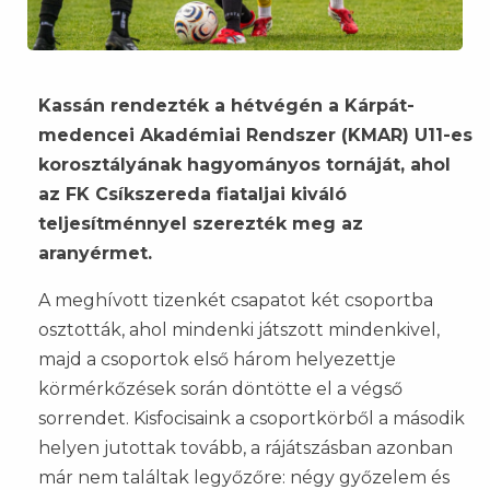
Kassán rendezték a hétvégén a Kárpát-
medencei Akadémiai Rendszer (KMAR) U11-es
korosztályának hagyományos tornáját, ahol
az FK Csíkszereda fiataljai kiváló
teljesítménnyel szerezték meg az
aranyérmet.
A meghívott tizenkét csapatot két csoportba
osztották, ahol mindenki játszott mindenkivel,
majd a csoportok első három helyezettje
körmérkőzések során döntötte el a végső
sorrendet. Kisfocisaink a csoportkörből a második
helyen jutottak tovább, a rájátszásban azonban
már nem találtak legyőzőre: négy győzelem és