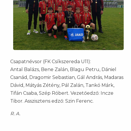
Csapatnévsor (FK Csíkszereda U11):
Antal Balázs, Bene Zalán, Blagu Petru, Dániel
Csanád, Dragomir Sebastian, Gál András, Madaras
Dávid, Mátyás Zétény, Pál Zalán, Tankó Márk,
Tifán Csaba, Szép Róbert. Vezetőedző: Incze
Tibor. Asszisztens edző: Szin Ferenc.
R. A.