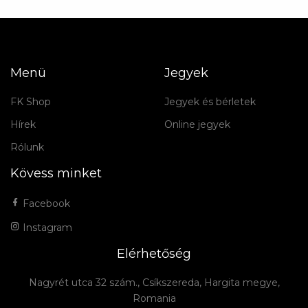
Menü
Jegyek
FK Shop
Jegyek és bérletek
Hírek
Online jegyek
Rólunk
Kövess minket
Facebook
Instagram
Elérhetőség
Nagyrét utca 32 szám., Csíkszereda, Hargita megye,
Romania