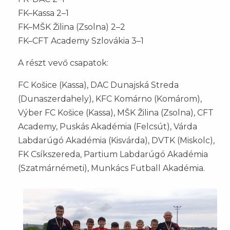
FK–Kassa 2–1
FK–MŠK Žilina (Zsolna) 2–2
FK–CFT Academy Szlovákia 3–1
A részt vevő csapatok:
FC Košice (Kassa), DAC Dunajská Streda
(Dunaszerdahely), KFC Komárno (Komárom),
Výber FC Košice (Kassa), MŠK Žilina (Zsolna), CFT
Academy, Puskás Akadémia (Felcsút), Várda
Labdarúgó Akadémia (Kisvárda), DVTK (Miskolc),
FK Csíkszereda, Partium Labdarúgó Akadémia
(Szatmárnémeti), Munkács Futball Akadémia.