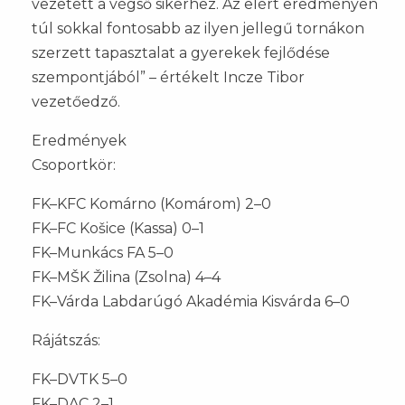
vezetett a végső sikerhez. Az elért eredményen
túl sokkal fontosabb az ilyen jellegű tornákon
szerzett tapasztalat a gyerekek fejlődése
szempontjából” – értékelt Incze Tibor
vezetőedző.
Eredmények
Csoportkör:
FK–KFC Komárno (Komárom) 2–0
FK–FC Košice (Kassa) 0–1
FK–Munkács FA 5–0
FK–MŠK Žilina (Zsolna) 4–4
FK–Várda Labdarúgó Akadémia Kisvárda 6–0
Rájátszás:
FK–DVTK 5–0
FK–DAC 2–1