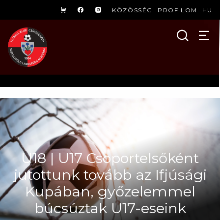
KÖZÖSSÉG
PROFILOM
HU
U18 | U17 Csoportelsőként
jutottunk tovább az Ifjúsági
Kupában, győzelemmel
búcsúztak U17-eseink