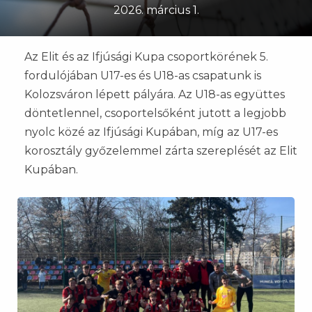
2026. március 1.
Az Elit és az Ifjúsági Kupa csoportkörének 5.
fordulójában U17-es és U18-as csapatunk is
Kolozsváron lépett pályára. Az U18-as együttes
döntetlennel, csoportelsőként jutott a legjobb
nyolc közé az Ifjúsági Kupában, míg az U17-es
korosztály győzelemmel zárta szereplését az Elit
Kupában.