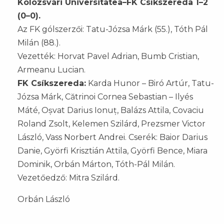
Kolozsvári Universitatea–FK Csíkszereda 1–2
(0–0).
Az FK gólszerzői: Tatu-Józsa Márk (55.), Tóth Pál
Milán (88.).
Vezették: Horvat Pavel Adrian, Bumb Cristian,
Armeanu Lucian.
FK Csíkszereda:
Karda Hunor – Biró Artúr, Tatu-
Józsa Márk, Cătrinoi Cornea Sebastian – Ilyés
Máté, Oșvat Darius Ionuț, Balázs Attila, Covaciu
Roland Zsolt, Kelemen Szilárd, Prezsmer Victor
László, Vass Norbert Andrei. Cserék: Baior Darius
Danie, Györfi Krisztián Attila, Györfi Bence, Miara
Dominik, Orbán Márton, Tóth-Pál Milán.
Vezetőedző: Mitra Szilárd.
Orbán László