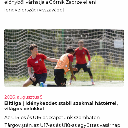
előnyből várhatja a Górnik Zabrze elleni
lengyelországi visszavágót.
2026. augusztus 5.
Elitliga | Idénykezdet stabil szakmai háttérrel,
világos célokkal
Az U15-ös és U16-os csapatunk szombaton
Târgoviștén, az U17-es és U18-as együttes vasárnap