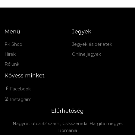
Menü
Jegyek
FK Shop
Jegyek és bérletek
Hírek
Online jegyek
Rólunk
Kövess minket
Facebook
Instagram
Elérhetőség
Nagyrét utca 32 szám., Csíkszereda, Hargita megye,
Romania