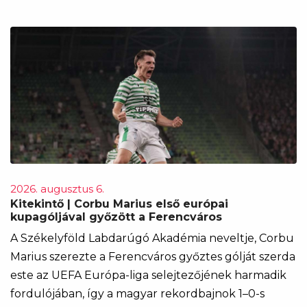
2026. augusztus 6.
Kitekintő | Corbu Marius első európai
kupagóljával győzött a Ferencváros
A Székelyföld Labdarúgó Akadémia neveltje, Corbu
Marius szerezte a Ferencváros győztes gólját szerda
este az UEFA Európa-liga selejtezőjének harmadik
fordulójában, így a magyar rekordbajnok 1–0-s