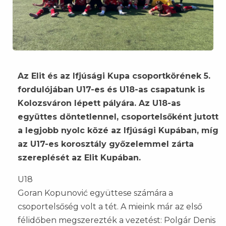
Az Elit és az Ifjúsági Kupa csoportkörének 5.
fordulójában U17-es és U18-as csapatunk is
Kolozsváron lépett pályára. Az U18-as
együttes döntetlennel, csoportelsőként jutott
a legjobb nyolc közé az Ifjúsági Kupában, míg
az U17-es korosztály győzelemmel zárta
szereplését az Elit Kupában.
U18
Goran Kopunović együttese számára a
csoportelsőség volt a tét. A mieink már az első
félidőben megszerezték a vezetést: Polgár Denis