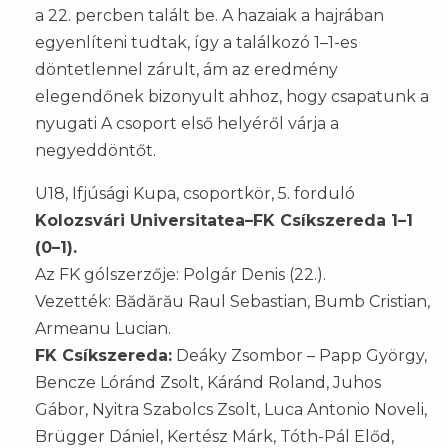
a 22. percben talált be. A hazaiak a hajrában
egyenlíteni tudtak, így a találkozó 1–1-es
döntetlennel zárult, ám az eredmény
elegendőnek bizonyult ahhoz, hogy csapatunk a
nyugati A csoport első helyéről várja a
negyeddöntőt.
U18, Ifjúsági Kupa, csoportkör, 5. forduló
Kolozsvári Universitatea–FK Csíkszereda 1–1
(0–1).
Az FK gólszerzője: Polgár Denis (22.).
Vezették: Bădărău Raul Sebastian, Bumb Cristian,
Armeanu Lucian.
FK Csíkszereda:
Deáky Zsombor – Papp György,
Bencze Lóránd Zsolt, Káránd Roland, Juhos
Gábor, Nyitra Szabolcs Zsolt, Luca Antonio Noveli,
Brügger Dániel, Kertész Márk, Tóth-Pál Előd,