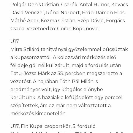
Polgár Denis Cristian. Cserék: Antal Hunor, Kovács
Dávid Venczel, Rónai Norbert, Erdei Ramon Elias,
Máthé Apor, Kozma Cristian, Szép Dávid, Forgács
Csaba. Vezetőedző: Goran Kopunovic.
U17
Mitra Szilárd tanítványai győzelemmel búcsúztak
a kupasorozattól. A kolozsvári mérkőzés első
félideje gól nélkül zárult, majd a fordulás után
Tatu-Józsa Márk az 55. percben megszerezte a
vezetést. A hajrában Tóth Pál Milán is
eredményes volt, így kétgólos előnybe
kerültünk. A hazaiak a lefújás előtt egy perccel
szépítettek, ám ez már nem változtatott a
mérkőzés kimenetelén.
U17, Elit Kupa, csoportkör, 5. forduló