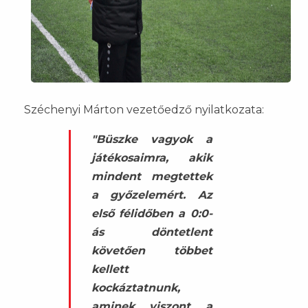
Széchenyi Márton vezetőedző nyilatkozata:
"Büszke vagyok a
játékosaimra, akik
mindent megtettek
a győzelemért. Az
első félidőben a 0:0-
ás döntetlent
követően többet
kellett
kockáztatnunk,
aminek viszont a