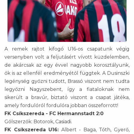
A remek rajtot kifogó U16-os csapatunk végig
versenyben volt a feljutásért vívott küzdelemben,
de akárcsak az egy évvel nagyobb korosztályunk,
ők is az ellenfél eredményétől függtek. A Dusinszki
legénység győzni tudott, Brassó viszont nem tudta
legyőzni Nagyszebent, így a fiataloknak nem
sikerült a bravúr, biztató viszont a csapat játéka,
amely fordulóról fordulóra jobban összeforrott!
FK Csíkszereda - FC Hermannstadt 2:0
Gólszerzők: Botorok, Casiadi.
FK Csíkszereda U16:
Albert - Baga, Tóth, Gyerő,