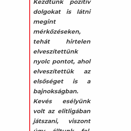
Kezdtünk pozitív
dolgokat is látni
megint
mérkőzéseken,
tehát hirtelen
elveszítettünk
nyolc pontot, ahol
elveszítettük az
elsőséget is a
bajnokságban.
Kevés esélyünk
volt az elitligában
játszani, viszont
úgy álltunk fel,