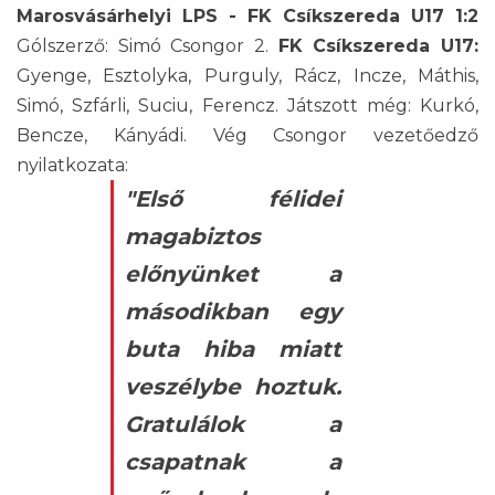
Marosvásárhelyi LPS - FK Csíkszereda U17 1:2
Gólszerző: Simó Csongor 2.
FK Csíkszereda U17:
Gyenge, Esztolyka, Purguly, Rácz, Incze, Máthis,
Simó, Szfárli, Suciu, Ferencz. Játszott még: Kurkó,
Bencze, Kányádi. Vég Csongor vezetőedző
nyilatkozata:
"Első félidei
magabiztos
előnyünket a
másodikban egy
buta hiba miatt
veszélybe hoztuk.
Gratulálok a
csapatnak a