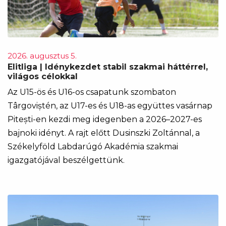
2026. augusztus 5.
Elitliga | Idénykezdet stabil szakmai háttérrel,
világos célokkal
Az U15-ös és U16-os csapatunk szombaton
Târgoviștén, az U17-es és U18-as együttes vasárnap
Pitești-en kezdi meg idegenben a 2026–2027-es
bajnoki idényt. A rajt előtt Dusinszki Zoltánnal, a
Székelyföld Labdarúgó Akadémia szakmai
igazgatójával beszélgettünk.