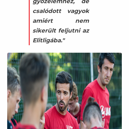
győzelemhez, de
csalódott vagyok
amiért nem
sikerült feljutni az
Elitligába."