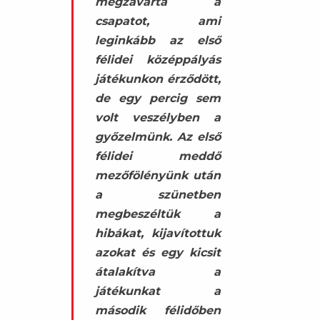
megzavarta a
csapatot, ami
leginkább az első
félidei középpályás
játékunkon érződött,
de egy percig sem
volt veszélyben a
győzelmünk. Az első
félidei meddő
mezőfölényünk után
a szünetben
megbeszéltük a
hibákat, kijavítottuk
azokat és egy kicsit
átalakítva a
játékunkat a
második félidőben