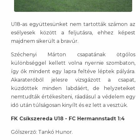
U18-as együttesünket nem tartották számon az
esélyesek között a feljutásra, ehhez képest
majdnem sikerült a bravúr.
Széchenyi Márton csapatának ötgólos
különbséggel kellett volna nyernie szombaton,
így ők mindent egy lapra feltéve léptek pályára.
Akaraterőből jelesre vizsgázott a csapat,
küzdöttek minden labdáért, de helyzeteiket
nemtudták értékesíteni, ráadásul a védelem egy
idő után túlságosan kinyílt és ez lett a vesztük.
FK Csíkszereda U18 - FC Hermannstadt 1:4
Gólszerző: Tankó Hunor.