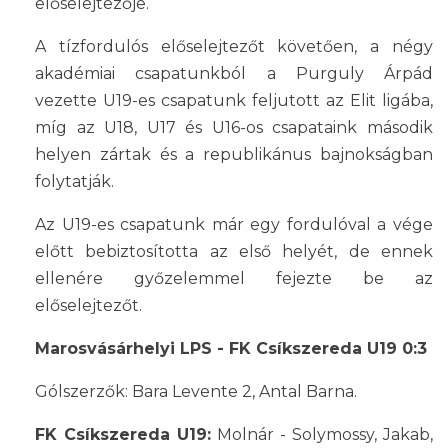
előselejtezője.
A tízfordulós előselejtezőt követően, a négy
akadémiai csapatunkból a Purguly Árpád
vezette U19-es csapatunk feljutott az Elit ligába,
míg az U18, U17 és U16-os csapataink második
helyen zártak és a republikánus bajnokságban
folytatják.
Az U19-es csapatunk már egy fordulóval a vége
előtt bebiztosította az első helyét, de ennek
ellenére győzelemmel fejezte be az
előselejtezőt.
Marosvásárhelyi LPS - FK Csíkszereda U19 0:3
Gólszerzők: Bara Levente 2, Antal Barna.
FK Csíkszereda U19:
Molnár - Solymossy, Jakab,