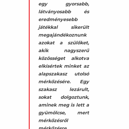
egy gyorsabb,
látványosabb és
eredményesebb
játékkal sikerült
megajándékoznunk
azokat a szülőket,
akik nagyszerű
közösséget alkotva
elkísértek minket az
alapszakasz utolsó
mérkőzésére. Egy
szakasz lezárult,
sokat dolgoztunk,
aminek meg is lett a
gyümölcse, mert
mérkőzésről
mérkőzésre