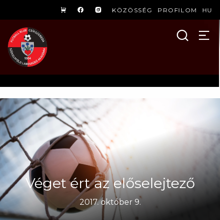
KÖZÖSSÉG
PROFILOM
HU
Véget ért az előselejtező
2017. október 9.