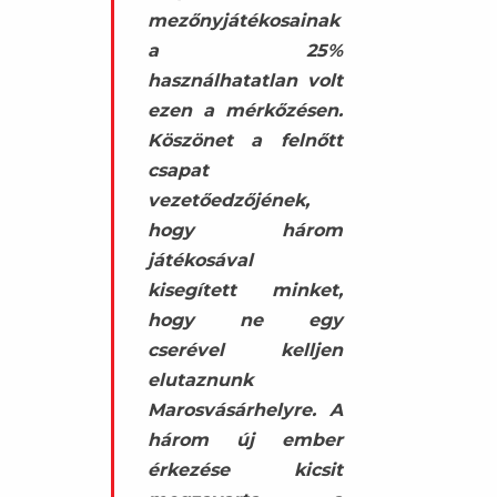
mezőnyjátékosainak
a 25%
használhatatlan volt
ezen a mérkőzésen.
Köszönet a felnőtt
csapat
vezetőedzőjének,
hogy három
játékosával
kisegített minket,
hogy ne egy
cserével kelljen
elutaznunk
Marosvásárhelyre. A
három új ember
érkezése kicsit