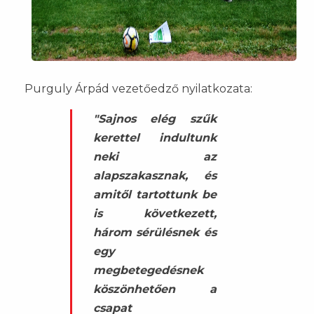
Purguly Árpád vezetőedző nyilatkozata:
"Sajnos elég szűk
kerettel indultunk
neki az
alapszakasznak, és
amitől tartottunk be
is következett,
három sérülésnek és
egy
megbetegedésnek
köszönhetően a
csapat