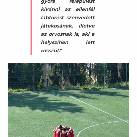
gyors felépülést
kívánni az ellenfél
lábtörést szenvedett
játekosának, illetve
az orvosnak is, aki a
helyszínen lett
rosszul."