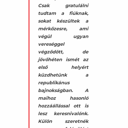
Csak gratulálni
tudtam a fiúknak,
sokat készültek a
mérkőzesre, ami
végül ugyan
vereséggel
végződött, de
jövőhéten ismét az
első helyért
küzdhetünk a
republikánus
bajnokságban. A
maihoz hasonló
hozzáállással ott is
lesz keresnivalónk.
Külön szeretnék