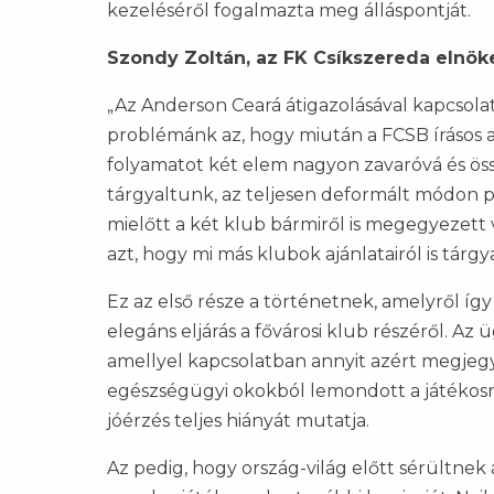
kezeléséről fogalmazta meg álláspontját.
Szondy Zoltán, az FK Csíkszereda elnök
„Az Anderson Ceará átigazolásával kapcsolat
problémánk az, hogy miután a FCSB írásos aj
folyamatot két elem nagyon zavaróvá és öss
tárgyaltunk, az teljesen deformált módon p
mielőtt a két klub bármiről is megegyezet
azt, hogy mi más klubok ajánlatairól is tárgy
Ez az első része a történetnek, amelyről í
elegáns eljárás a fővárosi klub részéről. Az
amellyel kapcsolatban annyit azért megjeg
egészségügyi okokból lemondott a játékosról
jóérzés teljes hiányát mutatja.
Az pedig, hogy ország-világ előtt sérültnek