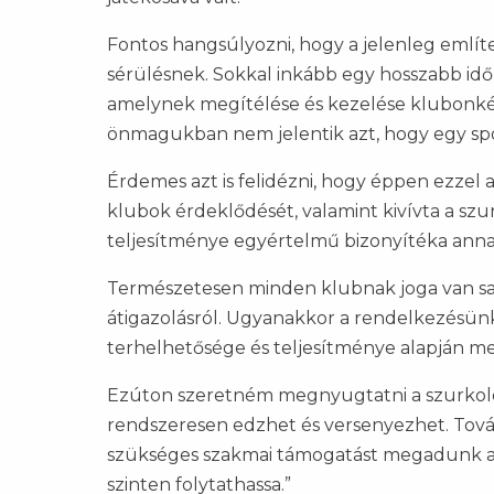
Fontos hangsúlyozni, hogy a jelenleg emlí
sérülésnek. Sokkal inkább egy hosszabb idő a
amelynek megítélése és kezelése klubonként 
önmagukban nem jelentik azt, hogy egy spo
Érdemes azt is felidézni, hogy éppen ezzel 
klubok érdeklődését, valamint kivívta a szu
teljesítménye egyértelmű bizonyítéka annak
Természetesen minden klubnak joga van saj
átigazolásról. Ugyanakkor a rendelkezésünk
terhelhetősége és teljesítménye alapján me
Ezúton szeretném megnyugtatni a szurkolókat
rendszeresen edzhet és versenyezhet. Továb
szükséges szakmai támogatást megadunk a
szinten folytathassa.”