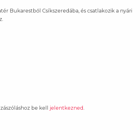
atér Bukarestből Csíkszeredába, és csatlakozik a nyári
z.
ozzászóláshoz be kell
jelentkezned
.