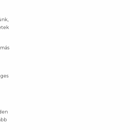
ünk,
etek
e más
eges
nden
abb