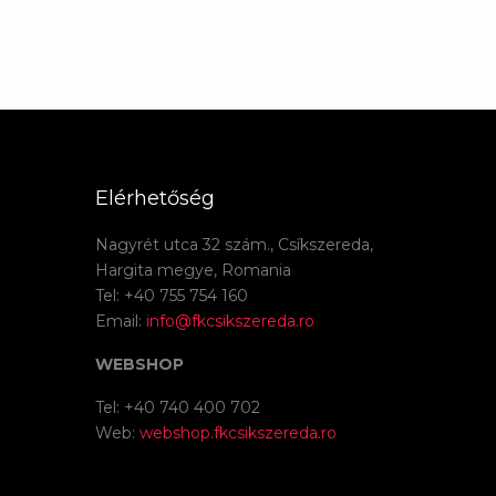
Elérhetőség
Nagyrét utca 32 szám., Csíkszereda,
Hargita megye, Romania
Tel: +40 755 754 160
Email:
info@fkcsikszereda.ro
WEBSHOP
Tel: +40 740 400 702
Web:
webshop.fkcsikszereda.ro