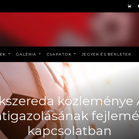
REK
GALÉRIA
CSAPATOK
JEGYEK ÉS BÉRLETEK
íkszereda közleménye
átigazolásának fejlemé
kapcsolatban