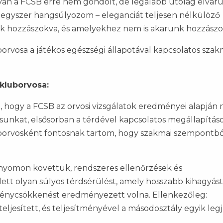
ilván a FCSB erre nem gondolt, de legalább utólag elvár
 egyszer hangsúlyozom – eleganciát teljesen nélkülöző
hozzászokva, és amelyekhez nem is akarunk hozzászok
orvosa a játékos egészségi állapotával kapcsolatos szak
kluborvosa:
, hogy a FCSB az orvosi vizsgálatok eredményei alapján
sunkat, elsősorban a térdével kapcsolatos megállapítás
uborvosként fontosnak tartom, hogy szakmai szempontból
 nyomon követtük, rendszeres ellenőrzések és
ett olyan súlyos térdsérülést, amely hosszabb kihagyást
tménycsökkenést eredményezett volna. Ellenkezőleg:
eljesített, és teljesítményével a másodosztály egyik leg