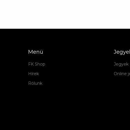
Menü
Jegye
FK Shop
Jegyek 
Hírek
Online 
Rólunk