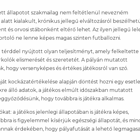
tett állapotot szakmailag nem feltétlenül nevezném
latt kialakult, krónikus jellegű elváltozásról beszélhet
és orvosi stábonként eltérő lehet. Az ilyen jellegű lel
rtoló ne lenne képes magas szinten futballozni.
a térddel nyújtott olyan teljesítményt, amely felkeltett
rkolók elismerését és szeretetét. A pályán mutatott
, hogy versenyképes és értékes játékosról van szó.
át kockázatértékelése alapján döntést hozni egy esetl
re álló adatok, a játékos elmúlt időszakban mutatott
ggyőződésünk, hogy továbbra is játékra alkalmas.
: a játékos jelenlegi állapotában is játékra képes,
bra is figyelemmel kísérjük egészségi állapotát, és mi
nnak érdekében, hogy pályafutását a lehető legmagas