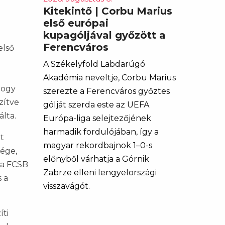
Kitekintő | Corbu Marius
első európai
kupagóljával győzött a
Ferencváros
első
A Székelyföld Labdarúgó
Akadémia neveltje, Corbu Marius
hogy
szerezte a Ferencváros győztes
zítve
gólját szerda este az UEFA
álta.
Európa-liga selejtezőjének
harmadik fordulójában, így a
t
magyar rekordbajnok 1–0-s
sége,
előnyből várhatja a Górnik
 a FCSB
Zabrze elleni lengyelországi
 a
visszavágót.
íti