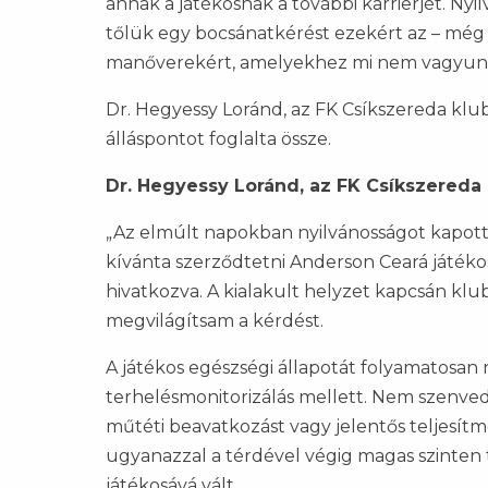
annak a játékosnak a további karrierjét. Ny
tőlük egy bocsánatkérést ezekért az – még
manőverekért, amelyekhez mi nem vagyunk 
Dr. Hegyessy Loránd, az FK Csíkszereda klub
álláspontot foglalta össze.
Dr. Hegyessy Loránd, az FK Csíkszereda 
„Az elmúlt napokban nyilvánosságot kapott
kívánta szerződtetni Anderson Ceará játéko
hivatkozva. A kialakult helyzet kapcsán kl
megvilágítsam a kérdést.
A játékos egészségi állapotát folyamatosan
terhelésmonitorizálás mellett. Nem szenved
műtéti beavatkozást vagy jelentős teljesí
ugyanazzal a térdével végig magas szinten t
játékosává vált.