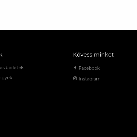
k
Kövess minket
és bérletek
Facebook
jegyek
Instagram