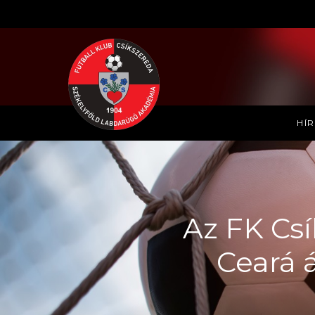
HÍ
Az FK Cs
Ceará 