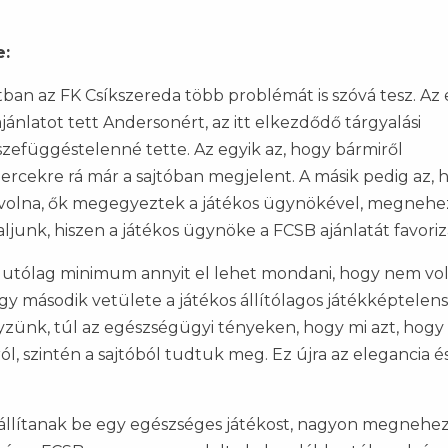
e:
ban az FK Csíkszereda több problémát is szóvá tesz. Az 
ánlatot tett Andersonért, az itt elkezdődő tárgyalási
zefüggéstelenné tette. Az egyik az, hogy bármiről
ercekre rá már a sajtóban megjelent. A másik pedig az, 
t volna, ők megegyeztek a játékos ügynökével, megnehe
aljunk, hiszen a játékos ügynöke a FCSB ajánlatát favoriz
gy utólag minimum annyit el lehet mondani, hogy nem vol
 ügy második vetülete a játékos állítólagos játékképtelen
yzünk, túl az egészségügyi tényeken, hogy mi azt, hogy
, szintén a sajtóból tudtuk meg. Ez újra az elegancia és
 állítanak be egy egészséges játékost, nagyon megnehez