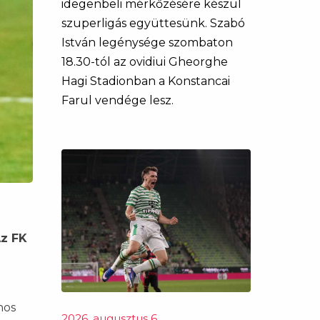
idegenbeli mérkőzésére készül
szuperligás együttesünk. Szabó
István legénysége szombaton
18.30-tól az ovidiui Gheorghe
Hagi Stadionban a Konstancai
Farul vendége lesz.
Az FK
nos
2026. augusztus 6.