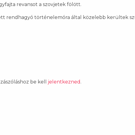
fajta revansot a szovjetek fölött.
tett rendhagyó történelemóra által közelebb kerültek 
ozzászóláshoz be kell
jelentkezned
.