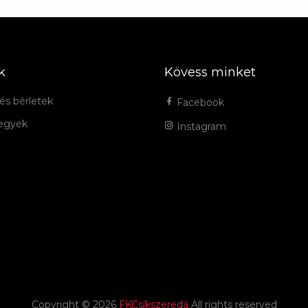
k
Kövess minket
és bérletek
Facebook
jegyek
Instagram
Copyright ©
2026
FKCsíkszereda
All rights reserved