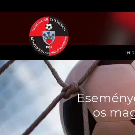
HÍ
Események
os mag