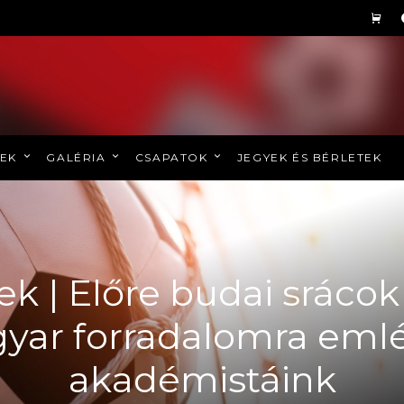
REK
GALÉRIA
CSAPATOK
JEGYEK ÉS BÉRLETEK
 | Előre budai srácok 
yar forradalomra eml
akadémistáink