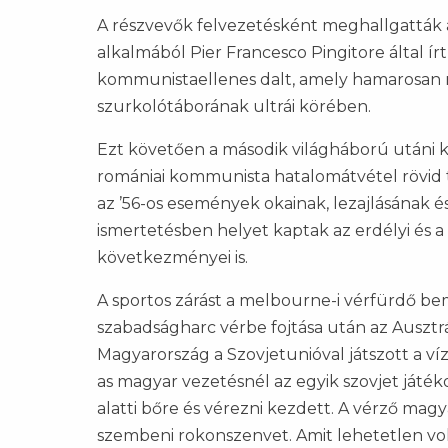
A részvevők felvezetésként meghallgatták 
alkalmából Pier Francesco Pingitore által ír
kommunistaellenes dalt, amely hamarosan n
szurkolótáborának ultrái körében.
Ezt követően a második világháború utáni ké
romániai kommunista hatalomátvétel rövid t
az
’56-
os események okainak, lezajlásának 
ismertetésben helyet kaptak az erdélyi és a
következményei is.
A sportos zárást a melbourne-i vérfürdő bem
szabadságharc vérbe fojtása után az Ausztr
Magyarország a Szovjetunióval játszott a ví
as magyar vezetésnél az egyik szovjet játék
alatti bőre és vérezni kezdett. A vérző mag
szembeni rokonszenvet. Amit lehetetlen vo