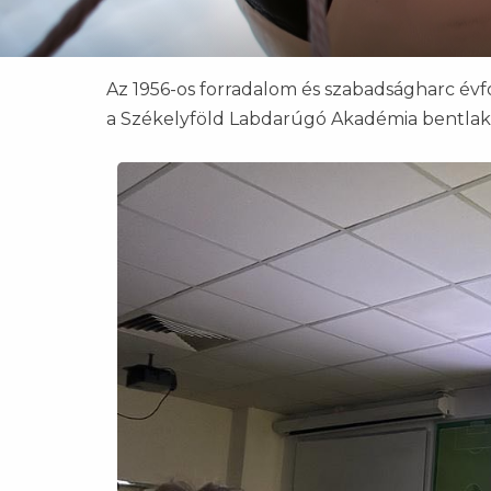
Az 1956-os forradalom és szabadságharc évf
a Székelyföld Labdarúgó Akadémia bentlakó