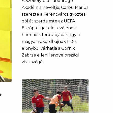
A Székelyföld Labdarúgó
Akadémia neveltje, Corbu Marius
szerezte a Ferencváros győztes
gólját szerda este az UEFA
Európa-liga selejtezőjének
harmadik fordulójában, így a
magyar rekordbajnok 1–0-s
előnyből várhatja a Górnik
Zabrze elleni lengyelországi
visszavágót.
t