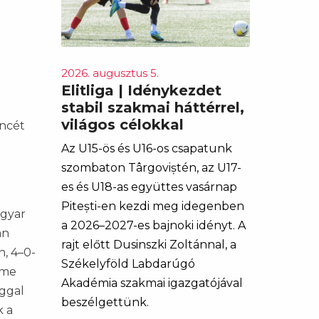
2026. augusztus 5.
Elitliga | Idénykezdet
stabil szakmai háttérrel,
világos célokkal
incét
Az U15-ös és U16-os csapatunk
szombaton Târgoviștén, az U17-
es és U18-as együttes vasárnap
Pitești-en kezdi meg idegenben
agyar
a 2026–2027-es bajnoki idényt. A
án
rajt előtt Dusinszki Zoltánnal, a
n, 4–0-
Székelyföld Labdarúgó
eme
Akadémia szakmai igazgatójával
ággal
beszélgettünk.
k a