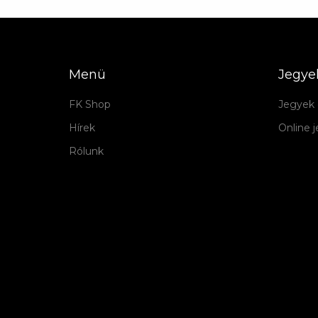
Menü
Jegye
FK Shop
Jegyek 
Hírek
Online 
Rólunk