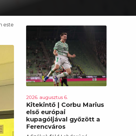
n este
2026. augusztus 6.
Kitekintő | Corbu Marius
első európai
kupagóljával győzött a
Ferencváros