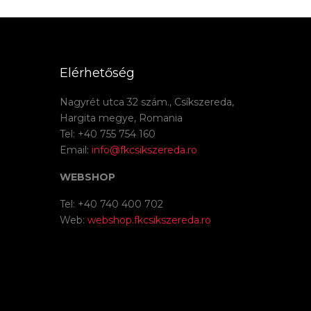
Elérhetőség
Nagyrét utca 32 szám., Csíkszereda,
Hargita megye, Romania
Tel: +40 755 754 160
Email:
info@fkcsikszereda.ro
WEBSHOP
Tel: +40 740 400 702
Web:
webshop.fkcsikszereda.ro