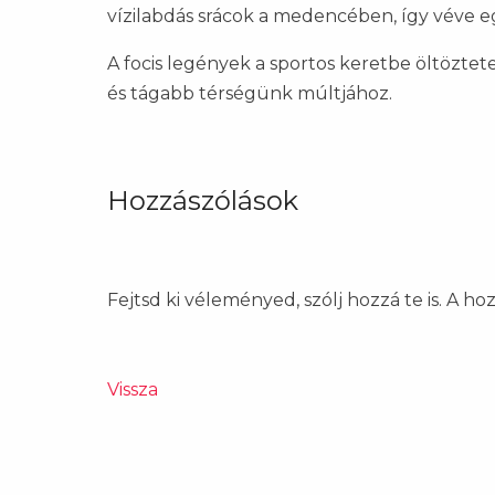
vízilabdás srácok a medencében, így véve egy
A focis legények a sportos keretbe öltözte
és tágabb térségünk múltjához.
Hozzászólások
Fejtsd ki véleményed, szólj hozzá te is. A h
Vissza