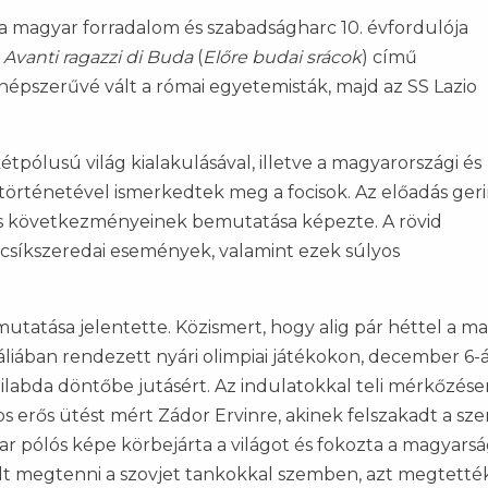
a magyar forradalom és szabadságharc 10. évfordulója
t
Avanti ragazzi di Buda
(
Előre budai srácok
) című
épszerűvé vált a római egyetemisták, majd az SS Lazio
tpólusú világ kialakulásával, illetve a magyarországi és
örténetével ismerkedtek meg a focisok. Az előadás ger
és következményeinek bemutatása képezte. A rövid
 csíkszeredai események, valamint ezek súlyos
utatása jelentette. Közismert, hogy alig pár héttel a m
áliában rendezett nyári olimpiai játékokon, december 6-
zilabda döntőbe jutásért. Az indulatokkal teli mérkőzése
os erős ütést mért Zádor Ervinre, akinek felszakadt a sz
yar pólós képe körbejárta a világot és fokozta a magyars
lt megtenni a szovjet tankokkal szemben, azt megtetté