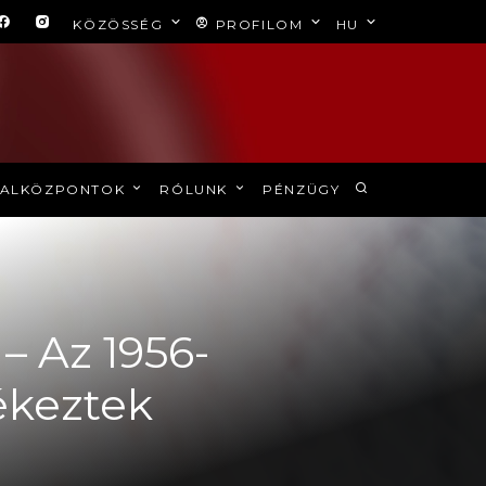
KÖZÖSSÉG
PROFILOM
HU
ALKÖZPONTOK
RÓLUNK
PÉNZÜGY
– Az 1956-
ékeztek