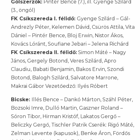
Gólszerzők:
Pintér Bence (7.), ill. Gyenge Szilárd
(3., öngól)
FK Csíkszereda I. félidő:
Gyenge Szilárd – Gál-
Andrezly Péter, Kelemen Dávid, Csürös Attila, Vita
Dániel – Pintér Bence, Bloj Erwin, Nistor Ákos,
Kovács Lóránt, Soufiane Jebari – Jelena Richárd
FK Csíkszereda II. félidő:
Simon Máté – Nagy
János, Gergely Botond, Veres Szilárd, Apro
Claudiu, Babati Benjamin, Bakos Ervin, Szondi
Botond, Balogh Szilárd, Salvatore Marrone,
Makrai Gábor Vezetőedző: Ilyés Róbert
Bicske:
Illés Bence – Dankó Márton, Száhl Péter,
Bozsoki Imre, Dulló Martin, Gaszner Roland –
Sóron Tibor, Hirman Kristóf, Lakatos Gergő –
Beliczky Gergő, Tischler Patrik Cserék: Rigó Máté,
Zelman Levente (kapusok), Benke Áron, Fördős