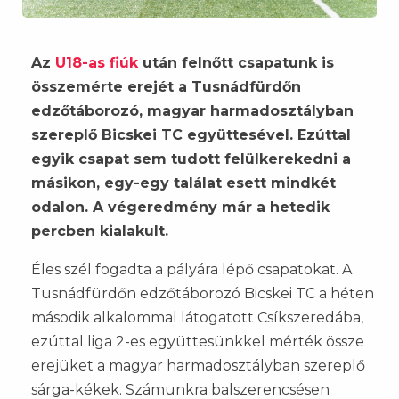
Az
U18-as fiúk
után felnőtt csapatunk is
összemérte erejét a Tusnádfürdőn
edzőtáborozó, magyar harmadosztályban
szereplő Bicskei TC együttesével. Ezúttal
egyik csapat sem tudott felülkerekedni a
másikon, egy-egy találat esett mindkét
odalon. A végeredmény már a hetedik
percben kialakult.
Éles szél fogadta a pályára lépő csapatokat. A
Tusnádfürdőn edzőtáborozó Bicskei TC a héten
második alkalommal látogatott Csíkszeredába,
ezúttal liga 2-es együttesünkkel mérték össze
erejüket a magyar harmadosztályban szereplő
sárga-kékek. Számunkra balszerencsésen