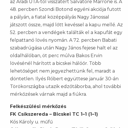
az Aradi UTÁ-tól visszatért Salvatore Marrone is. A
48. percben Szondi Botond egyéni akciója futott
a pályán, a fiatal középpályás Nagy Jánossal
játszott össze, majd lőtt kevéssel a kapu mellé. Az
52. percben a vendégek találták el a kapufát egy
felpattanó lövés nyomán. A 72. percben Babati
szabadrúgása után Nagy János fejese halt el az
oldalhálóban, öt perc múlva Bakos Ervin
lövésénél hárított a bicskei hálóőr. Több
lehetőséget nem jegyezhettünk fel, maradt a
döntetlen. Ilyés Róbert együttese január 30-án
Törökországba utazik edzőtáborba, ahol további
mérkőzések várnak majd a fiúkra.
Felkészülési mérkőzés
FK Csíkszereda – Bicskei TC 1–1 (1–1)
Kós Károly u. műfű