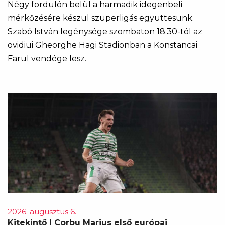
Négy fordulón belül a harmadik idegenbeli
mérkőzésére készül szuperligás együttesünk.
Szabó István legénysége szombaton 18.30-tól az
ovidiui Gheorghe Hagi Stadionban a Konstancai
Farul vendége lesz.
2026. augusztus 6.
Kitekintő | Corbu Marius első európai