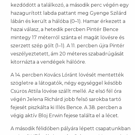
kezdődött a találkozó, a második perc végén egy
hazagurított labda pattant meg Gyenge Szilárd
lábán és került a hálóba (0–1). Hamar érkezett a
hazai válasz, a hetedik percben Pintér Bence
mintegy 17 méterről szánta el magát lövésre és
szerzett szép gólt (1–1). A 11. percben újra Pintér
veszélyeztetett, ám 20 méteres szabadrúgását
kitornázta a vendégek hálóőre.
A 14. percben Kovács Lóránt lövését mentették
szögletre a látogatók, négy egységgel később
Csürös Attila lövése szállt mellé. Az első fél óra
végén Jelena Richárd jobb felső sarokba tartó
fejesét piszkálta ki Illés Bence. A 38. percben a
végig aktív Bloj Erwin fejese találta el a lécet.
A második félidőben pályára lépett csapatunkban