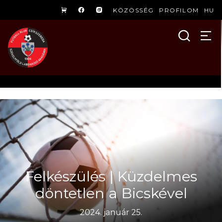
KÖZÖSSÉG
PROFILOM
HU
Felkészülés | Küzdelmes
döntetlen a Bicskével
2024. január 25.