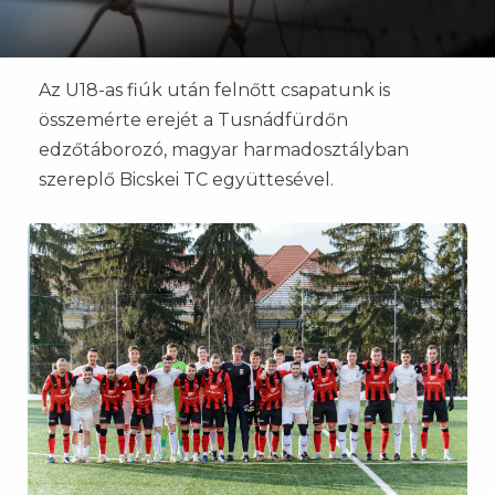
Az U18-as fiúk után felnőtt csapatunk is
összemérte erejét a Tusnádfürdőn
edzőtáborozó, magyar harmadosztályban
szereplő Bicskei TC együttesével.