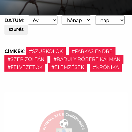
DÁTUM
:
SZŰRÉS
CÍMKÉK
:
#SZURKOLÓK
#FARKAS ENDRE
#SZÉP ZOLTÁN
#RÁDULY RÓBERT KÁLMÁN
#FELVEZETŐK
#ELEMZÉSEK
#KRÓNIKA