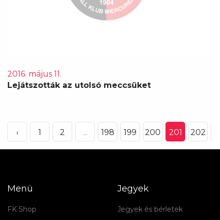
2016. május 11.
Lejátszották az utolsó meccsüket
‹
1
2
...
198
199
200
201
202
2
Menü
Jegyek
FK Shop
Jegyek és bérletek