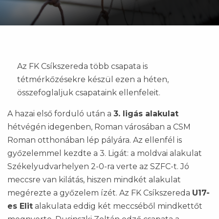
Az FK Csíkszereda több csapata is
tétmérkőzésekre készül ezen a héten,
összefoglaljuk csapataink ellenfeleit.
A hazai első forduló után a
3. ligás alakulat
hétvégén idegenben, Roman városában a CSM
Roman otthonában lép pályára. Az ellenfél is
győzelemmel kezdte a 3. Ligát: a moldvai alakulat
Székelyudvarhelyen 2-0-ra verte az SZFC-t. Jó
meccsre van kilátás, hiszen mindkét alakulat
megérezte a győzelem ízét. Az FK Csíkszereda
U17-
es Elit
alakulata eddig két meccséből mindkettőt