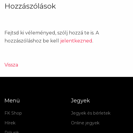
Hozzászólások
Fejtsd ki véleményed, szólj hozzá te is. A
hozzászóláshoz be kell
jelentkezned
.
Vissza
Menü
Jegyek
FK Shop
Jegyek és bérletek
Hírek
Online jegyek
Rólunk