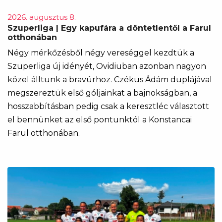
2026. augusztus 8.
Szuperliga | Egy kapufára a döntetlentől a Farul
otthonában
Négy mérkőzésből négy vereséggel kezdtük a
Szuperliga új idényét, Ovidiuban azonban nagyon
közel álltunk a bravúrhoz. Czékus Ádám duplájával
megszereztük első góljainkat a bajnokságban, a
hosszabbításban pedig csak a keresztléc választott
el bennünket az első pontunktól a Konstancai
Farul otthonában.