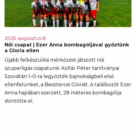
2026. augusztus 8.
Női csapat | Ezer Anna bombagóljával győztünk
a Gloria ellen
Újabb felkészülési mérkőzést játszott női
szuperligás csapatunk: Kollár Péter tanítványai
Szovátán 1–0-ra legyőzték bajnokságbeli első
ellenfelünket, a Besztercei Gloriát. A találkozót Ezer
Anna hajrában szerzett, 28 méteres bombagólja
döntötte el.