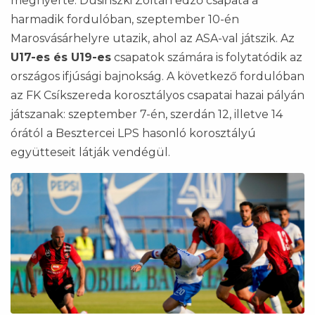
megnyerte. Dusinszki Zoltán edző csapata a
harmadik fordulóban, szeptember 10-én
Marosvásárhelyre utazik, ahol az ASA-val játszik. Az
U17-es és U19-es
csapatok számára is folytatódik az
országos ifjúsági bajnokság. A következő fordulóban
az FK Csíkszereda korosztályos csapatai hazai pályán
játszanak: szeptember 7-én, szerdán 12, illetve 14
órától a Besztercei LPS hasonló korosztályú
együtteseit látják vendégül.