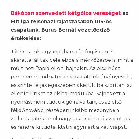
Bákóban szenvedett kétgólos vereséget
az
Elitliga felsőházi rájátszásában U15-ös
csapatunk, Burus Bernát vezetőedző
értékelése:
Játékosaink ugyanabban a felfogásban és
akarattal álltak bele ebbe a mérkőzésbe is, mint a
múlt heti Rapid elleni bajnokin. Az első húsz
percben mondhatni a mi akaratunk érvényesült,
és szinte teljes egészében sikerült be szorítani az
ellenfelünket az ők harmadukba. Sajnos ezt a
nyomást nem tudtuk gólra váltani, és az első
félidő további részében inkább mezőnyben
zajlott a játék, ahol nagy taktikai csaták zajlottak
és rendre ki tudta iktatni egymást a két csapat.