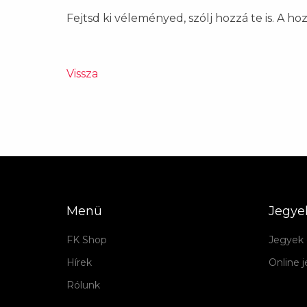
Fejtsd ki véleményed, szólj hozzá te is. A h
Vissza
Menü
Jegye
FK Shop
Jegyek 
Hírek
Online 
Rólunk