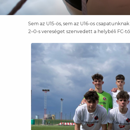
Sem az U15-ös, sem az U16-os csapatunkna
2–0-s vereséget szenvedett a helybéli FC-tő