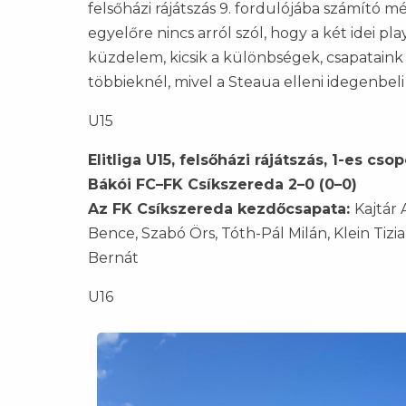
felsőházi rájátszás 9. fordulójába számító 
egyelőre nincs arról szól, hogy a két idei pl
küzdelem, kicsik a különbségek, csapataink
többieknél, mivel a Steaua elleni idegenbeli 
U15
Elitliga U15, felsőházi rájátszás, 1-es csop
Bákói FC–FK Csíkszereda 2–0 (0–0)
Az FK Csíkszereda kezdőcsapata:
Kajtár 
Bence, Szabó Örs, Tóth-Pál Milán, Klein Tizi
Bernát
U16