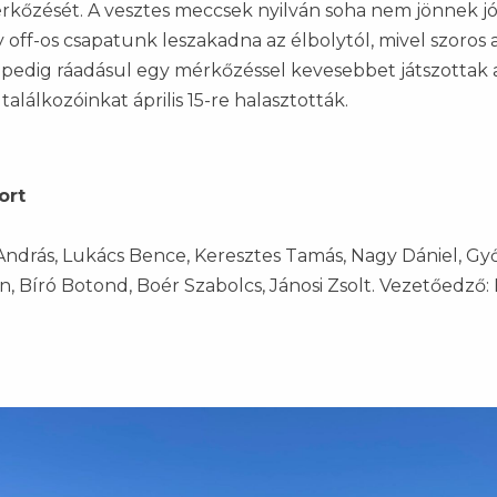
mérkőzését. A vesztes meccsek nyilván soha nem jönnek jó
ay off-os csapatunk leszakadna az élbolytól, mivel szoros 
 pedig ráadásul egy mérkőzéssel kevesebbet játszottak 
találkozóinkat április 15-re halasztották.
ort
András, Lukács Bence, Keresztes Tamás, Nagy Dániel, Győ
an, Bíró Botond, Boér Szabolcs, Jánosi Zsolt. Vezetőedző: