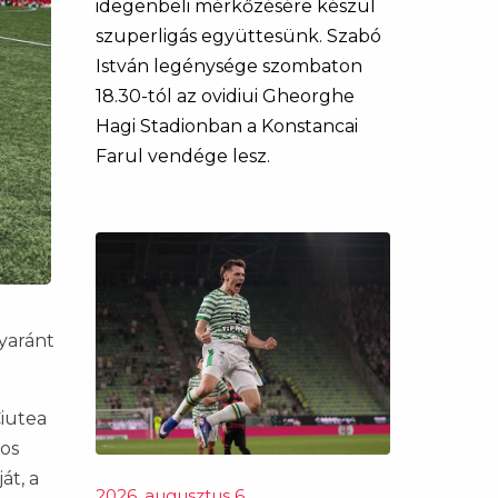
idegenbeli mérkőzésére készül
szuperligás együttesünk. Szabó
István legénysége szombaton
18.30-tól az ovidiui Gheorghe
Hagi Stadionban a Konstancai
Farul vendége lesz.
yaránt
Ciutea
nos
át, a
2026. augusztus 6.