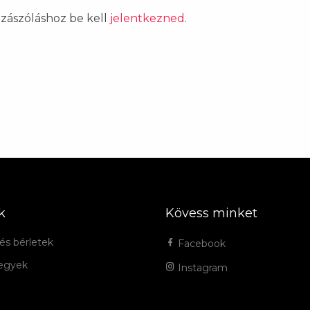
ozzászóláshoz be kell
jelentkezned
.
k
Kövess minket
és bérletek
Facebook
jegyek
Instagram