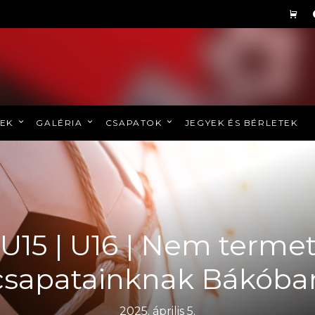
REK
GALÉRIA
CSAPATOK
JEGYEK ÉS BÉRLETEK
a U15 | U16 | Nem terme
csapatainknak Bákóba
2025. április 5.