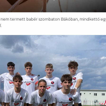
k nem termett babér szombaton Bákóban, mindkettő eg
l.