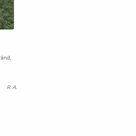
ránd,
R. A.