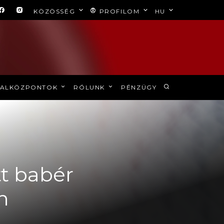
KÖZÖSSÉG
PROFILOM
HU
ALKÖZPONTOK
RÓLUNK
PÉNZÜGY
tt babér
n