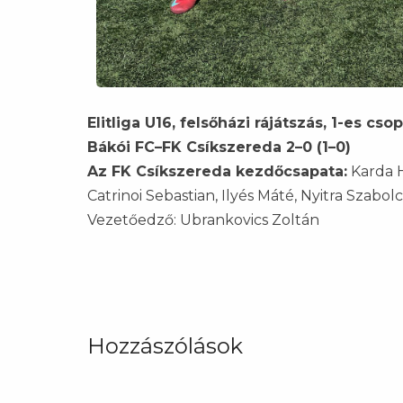
Elitliga U16, felsőházi rájátszás, 1-es cso
Bákói FC–FK Csíkszereda 2–0 (1–0)
Az FK Csíkszereda kezdőcsapata:
Karda H
Catrinoi Sebastian, Ilyés Máté, Nyitra Szabo
Vezetőedző: Ubrankovics Zoltán
Hozzászólások