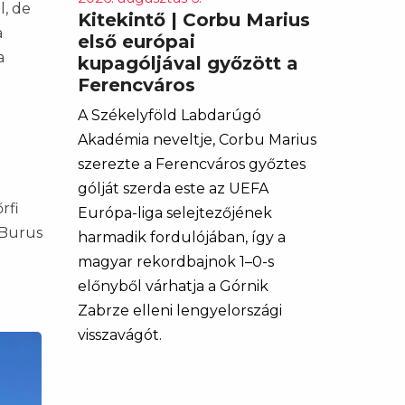
l, de
Kitekintő | Corbu Marius
a
első európai
a
kupagóljával győzött a
Ferencváros
A Székelyföld Labdarúgó
Akadémia neveltje, Corbu Marius
szerezte a Ferencváros győztes
gólját szerda este az UEFA
rfi
Európa-liga selejtezőjének
 Burus
harmadik fordulójában, így a
magyar rekordbajnok 1–0-s
előnyből várhatja a Górnik
Zabrze elleni lengyelországi
visszavágót.