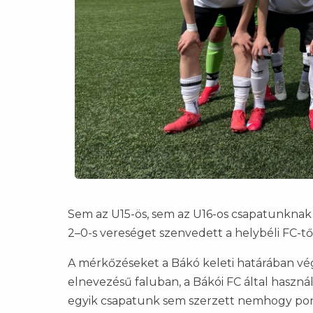
Sem az U15-ös, sem az U16-os csapatunkna
2–0-s vereséget szenvedett a helybéli FC-tő
A mérkőzéseket a Bákó keleti határában vég
elnevezésű faluban, a Bákói FC által haszn
egyik csapatunk sem szerzett nemhogy ponto