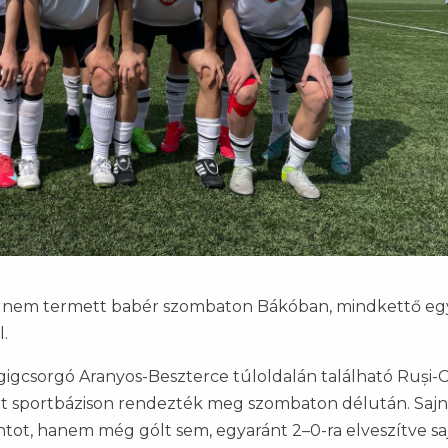
k nem termett babér szombaton Bákóban, mindkettő eg
l.
igcsorgó Aranyos-Beszterce túloldalán található Ruși-
ált sportbázison rendezték meg szombaton délután. Saj
t, hanem még gólt sem, egyaránt 2–0-ra elveszítve saj