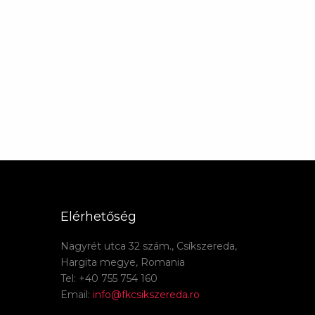
Elérhetőség
Nagyrét utca 32 szám., Csíkszereda,
Hargita megye, Romania
Tel: +40 755 754 160
Email:
info@fkcsikszereda.ro