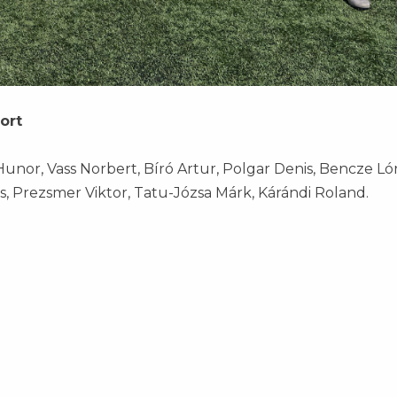
port
unor, Vass Norbert, Bíró Artur, Polgar Denis, Bencze Ló
lcs, Prezsmer Viktor, Tatu-Józsa Márk, Kárándi Roland.