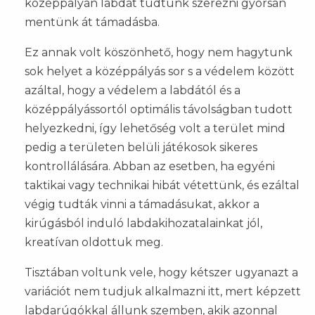
középpályán labdát tudtunk szerezni gyorsan
mentünk át támadásba.
Ez annak volt köszönhető, hogy nem hagytunk
sok helyet a középpályás sor s a védelem között
azáltal, hogy a védelem a labdától és a
középpályássortól optimális távolságban tudott
helyezkedni, így lehetőség volt a terület mind
pedig a területen belüli játékosok sikeres
kontrollálására. Abban az esetben, ha egyéni
taktikai vagy technikai hibát vétettünk, és ezáltal
végig tudták vinni a támadásukat, akkor a
kirúgásból induló labdakihozatalainkat jól,
kreatívan oldottuk meg.
Tisztában voltunk vele, hogy kétszer ugyanazt a
variációt nem tudjuk alkalmazni itt, mert képzett
labdarúgókkal állunk szemben, akik azonnal