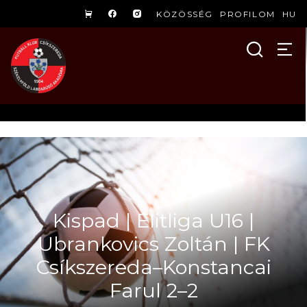
KÖZÖSSÉG
PROFILOM
HU
Kispad | Elitliga U16 |
Ubrankovics Zoltán | FK
Csíkszereda–Konstancai
Farul 2–2