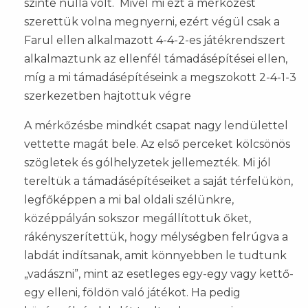
szinte nulla volt. Mivel mi ezt a mérkőzést
szerettük volna megnyerni, ezért végül csak a
Farul ellen alkalmazott 4-4-2-es játékrendszert
alkalmaztunk az ellenfél támadásépítései ellen,
míg a mi támadásépítéseink a megszokott 2-4-1-3
szerkezetben hajtottuk végre
A mérkőzésbe mindkét csapat nagy lendülettel
vettette magát bele. Az első perceket kölcsönös
szögletek és gólhelyzetek jellemezték. Mi jól
tereltük a támadásépítéseiket a saját térfelükön,
legfőképpen a mi bal oldali szélünkre,
középpályán sokszor megállítottuk őket,
rákényszerítettük, hogy mélységben felrúgva a
labdát indítsanak, amit könnyebben le tudtunk
„vadászni”, mint az esetleges egy-egy vagy kettő-
egy elleni, földön való játékot. Ha pedig