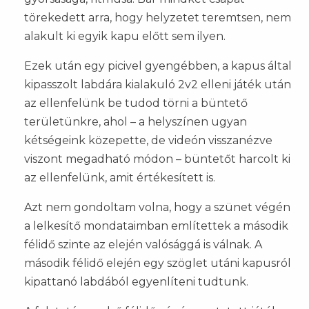
törekedett arra, hogy helyzetet teremtsen, nem
alakult ki egyik kapu előtt sem ilyen.
Ezek után egy picivel gyengébben, a kapus által
kipasszolt labdára kialakuló 2v2 elleni játék után
az ellenfelünk be tudod törni a büntető
területünkre, ahol – a helyszínen ugyan
kétségeink közepette, de videón visszanézve
viszont megadható módon – büntetőt harcolt ki
az ellenfelünk, amit értékesített is.
Azt nem gondoltam volna, hogy a szünet végén
a lelkesítő mondataimban említettek a második
félidő szinte az elején valósággá is válnak. A
második félidő elején egy szöglet utáni kapusról
kipattanó labdából egyenlíteni tudtunk.