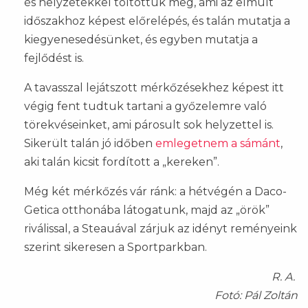
és helyzetekkel töltöttük meg, ami az elmúlt
időszakhoz képest előrelépés, és talán mutatja a
kiegyenesedésünket, és egyben mutatja a
fejlődést is.
A tavasszal lejátszott mérkőzésekhez képest itt
végig fent tudtuk tartani a győzelemre való
törekvéseinket, ami párosult sok helyzettel is.
Sikerült talán jó időben
emlegetnem a sámánt
,
aki talán kicsit fordított a „kereken”.
Még két mérkőzés vár ránk: a hétvégén a Daco-
Getica otthonába látogatunk, majd az „örök”
riválissal, a Steauával zárjuk az idényt reményeink
szerint sikeresen a Sportparkban.
R. A.
Fotó: Pál Zoltán