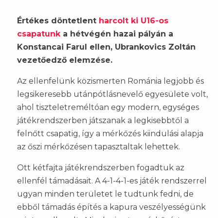
Értékes döntetlent
harcolt ki U16-os
csapatunk
a hétvégén hazai pályán a
Konstancai Farul ellen, Ubrankovics Zoltán
vezetőedző elemzése.
Az ellenfelünk közismerten Románia legjobb és
legsikeresebb utánpótlásnevelő egyesülete volt,
ahol tiszteletreméltóan egy modern, egységes
játékrendszerben játszanak a legkisebbtől a
felnőtt csapatig, így a mérkőzés kiindulási alapja
az őszi mérkőzésen tapasztaltak lehettek.
Ott kétfajta játékrendszerben fogadtuk az
ellenfél támadásait. A 4-1-4-1-es játék rendszerrel
ugyan minden területet le tudtunk fedni, de
ebből támadás építés a kapura veszélyességünk